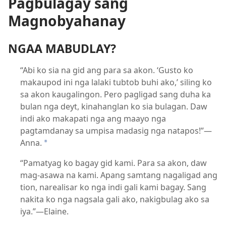
Pagbulagay sang
Magnobyahanay
NGAA MABUDLAY?
“Abi ko sia na gid ang para sa akon. ‘Gusto ko
makaupod ini nga lalaki tubtob buhi ako,’ siling ko
sa akon kaugalingon. Pero pagligad sang duha ka
bulan nga deyt, kinahanglan ko sia bulagan. Daw
indi ako makapati nga ang maayo nga
pagtamdanay sa umpisa madasig nga natapos!”
—
Anna.
*
“Pamatyag ko bagay gid kami. Para sa akon, daw
mag-asawa na kami. Apang samtang nagaligad ang
tion, narealisar ko nga indi gali kami bagay. Sang
nakita ko nga nagsala gali ako, nakigbulag ako sa
iya.”
—Elaine.