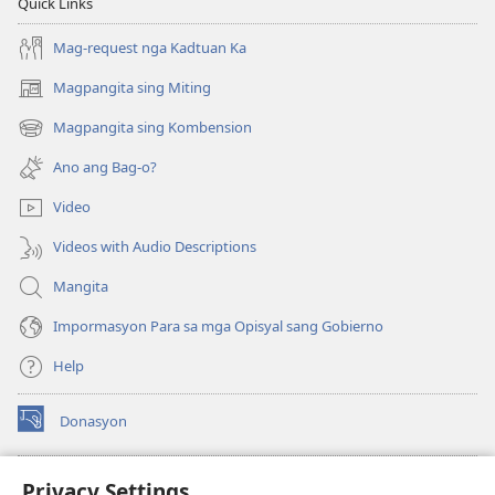
Quick Links
Mag-request nga Kadtuan Ka
Magpangita sing Miting
(opens
new
Magpangita sing Kombension
(opens
window)
new
Ano ang Bag-o?
window)
Video
Videos with Audio Descriptions
Mangita
Impormasyon Para sa mga Opisyal sang Gobierno
Help
Donasyon
(opens
new
window)
Watchtower ONLINE LIBRARY™
Privacy Settings
(opens