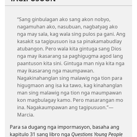
“Sang ginbulagan ako sang akon nobyo,
nagamuhan ako, nasubuan, nagbatyag ako
nga may sala, kag wala sing pulos pa gani. Ang
kasakit sa tagipusuon isa sa pinakamabudlay
atubangon. Pero wala kita gintuga sang Dios
nga may ikasarang sa paghigugma agod lang
paantuson kita sini. Gintuga man niya kita nga
may ikasarang nga maumpawan.
Nagakinahanglan sing malawig nga tion para
higugmaon ang isa ka tawo, kag kinahanglan
man sing malawig nga tion nga maumpawan
kon magbulagay kamo. Pero masarangan mo
ina. Nagakaumpawan ang tagipusuon.”—
Marcia.
Para sa dugang nga impormasyon, basaha ang
kapitulo 31 sang libro nga
Questions Young People