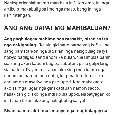
Naeksperiensiahan mo man bala ini? Kon amo, ini nga
artikulo makabulig sa imo nga maatubang ini nga
kahimtangan.
ANO ANG DAPAT MO MAHIBALUAN?
Ang pagbulagay mahimo nga masakit, bisan sa isa
nga nakigbulag.
“Kalain gid sang pamatyag ko!” siling
sang pamatan-on nga si Sarah, nga nakigbulag sa iya
nobyo pagligad sang anom ka bulan. “Sa umpisa bahin
sia sang akon kabuhi kag palaabuton; pero gulpi lang
sia nadula. Dayon makabati ako sing mga kanta nga
nanamian namon nga duha, kag madumduman ko
ang amon masadya nga pag-upod. Kon makakadto
ako sa mga lugar nga ginakadtuan namon sadto,
nasakitan gid ako nga indi ko sia upod. Nabatyagan ko
ini tanan bisan ako ang nakigbulag sa iya!”
Bisan pa masakit, mas maayo nga magbulagay na