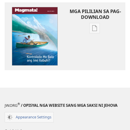
MGA PILILIAN SA PAG-
DOWNLOAD
Mga
opsyon
sa
pag-
download
sang
mga
publikasyon
MAGMATA!
Kontrolado
Mo
®
JW.ORG
/ OPISYAL NGA WEBSITE SANG MGA SAKSI NI JEHOVA
Bala
ang
Appearance Settings
Imo
Kabuhi?