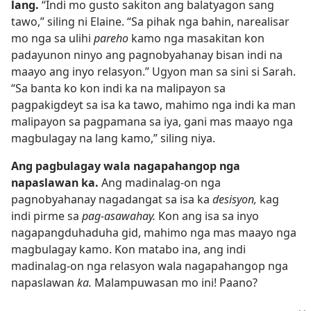
lang.
“Indi mo gusto sakiton ang balatyagon sang
tawo,” siling ni Elaine. “Sa pihak nga bahin, narealisar
mo nga sa ulihi
pareho
kamo nga masakitan kon
padayunon ninyo ang pagnobyahanay bisan indi na
maayo ang inyo relasyon.” Ugyon man sa sini si Sarah.
“Sa banta ko kon indi ka na malipayon sa
pagpakigdeyt sa isa ka tawo, mahimo nga indi ka man
malipayon sa pagpamana sa iya, gani mas maayo nga
magbulagay na lang kamo,” siling niya.
Ang pagbulagay wala nagapahangop nga
napaslawan ka.
Ang madinalag-on nga
pagnobyahanay nagadangat sa isa ka
desisyon,
kag
indi pirme sa
pag-asawahay.
Kon ang isa sa inyo
nagapangduhaduha gid, mahimo nga mas maayo nga
magbulagay kamo. Kon matabo ina, ang indi
madinalag-on nga relasyon wala nagapahangop nga
napaslawan
ka.
Malampuwasan mo ini! Paano?