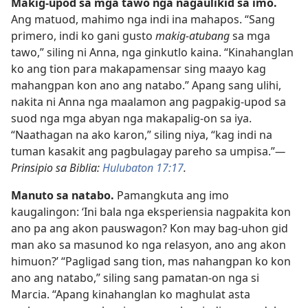
Makig-upod sa mga tawo nga nagaulikid sa imo.
Ang matuod, mahimo nga indi ina mahapos. “Sang
primero, indi ko gani gusto
makig-atubang
sa mga
tawo,” siling ni Anna, nga ginkutlo kaina. “Kinahanglan
ko ang tion para makapamensar sing maayo kag
mahangpan kon ano ang natabo.” Apang sang ulihi,
nakita ni Anna nga maalamon ang pagpakig-upod sa
suod nga mga abyan nga makapalig-on sa iya.
“Naathagan na ako karon,” siling niya, “kag indi na
tuman kasakit ang pagbulagay pareho sa umpisa.”
—
Prinsipio sa Biblia:
Hulubaton 17:17
.
Manuto sa natabo.
Pamangkuta ang imo
kaugalingon: ‘Ini bala nga eksperiensia nagpakita kon
ano pa ang akon pauswagon? Kon may bag-uhon gid
man ako sa masunod ko nga relasyon, ano ang akon
himuon?’ “Pagligad sang tion, mas nahangpan ko kon
ano ang natabo,” siling sang pamatan-on nga si
Marcia. “Apang kinahanglan ko maghulat asta