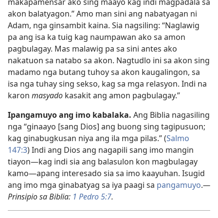
makapamensar ako sing maayo kag indi magpadala sa
akon balatyagon.” Amo man sini ang nabatyagan ni
Adam, nga ginsambit kaina. Sia nagsiling: “Naglawig
pa ang isa ka tuig kag naumpawan ako sa amon
pagbulagay. Mas malawig pa sa sini antes ako
nakatuon sa natabo sa akon. Nagtudlo ini sa akon sing
madamo nga butang tuhoy sa akon kaugalingon, sa
isa nga tuhay sing sekso, kag sa mga relasyon. Indi na
karon
masyado
kasakit ang amon pagbulagay.”
Ipangamuyo ang imo kabalaka.
Ang Biblia nagasiling
nga “ginaayo [sang Dios] ang buong sing tagipusuon;
kag ginabugkusan niya ang ila mga pilas.” (
Salmo
147:3
) Indi ang Dios ang nagapili sang imo mangin
tiayon
—kag indi sia ang balasulon kon magbulagay
kamo—
apang interesado sia sa imo kaayuhan. Isugid
ang imo mga ginabatyag sa iya paagi sa
pangamuyo
.
—
Prinsipio sa Biblia:
1 Pedro 5:7
.