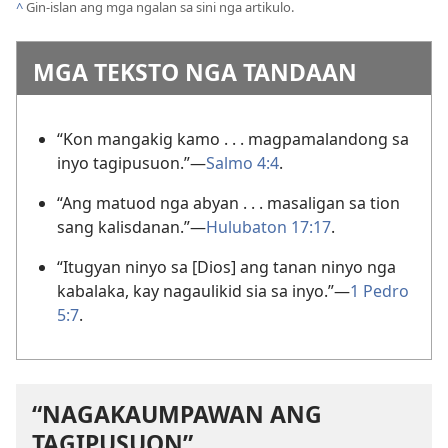
^
Gin-islan ang mga ngalan sa sini nga artikulo.
MGA TEKSTO NGA TANDAAN
“Kon mangakig kamo . . . magpamalandong sa
inyo tagipusuon.”
—
Salmo 4:4
.
“Ang matuod nga abyan . . . masaligan sa tion
sang kalisdanan.”
—
Hulubaton 17:17
.
“Itugyan ninyo sa [Dios] ang tanan ninyo nga
kabalaka, kay nagaulikid sia sa inyo.”
—
1 Pedro
5:7
.
“NAGAKAUMPAWAN ANG
TAGIPUSUON”