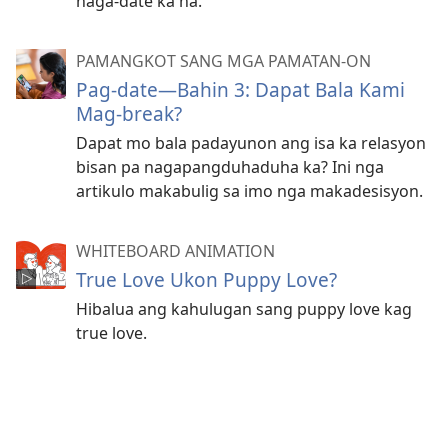
naga-date ka na.
PAMANGKOT SANG MGA PAMATAN-ON
Pag-date—Bahin 3: Dapat Bala Kami
Mag-break?
Dapat mo bala padayunon ang isa ka relasyon
bisan pa nagapangduhaduha ka? Ini nga
artikulo makabulig sa imo nga makadesisyon.
WHITEBOARD ANIMATION
True Love Ukon Puppy Love?
Hibalua ang kahulugan sang puppy love kag
true love.