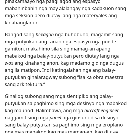
pinakamaayo nga paagi agod ang espasyo
mabahinbahin nga may alalangay nga kadakuon sang
mga seksion pero diutay lang nga materyales ang
kinahanglanon.
Bangod sang
hexagon
nga buhobuho, magamit sang
mga putyukan ang tanan nga espasyo nga puede
gamiton, makahimo sila sing mamag-an apang
mabakod nga balay-putyukan pero diutay lang nga
wax
ang kinahanglanon, kag madamo gid nga dugus
ang ila matipon. Indi katingalahan nga ang balay-
putyukan ginalaragway subong “isa ka obra maestra
sang arkitektura.”
Ginailog subong sang mga sientipiko ang balay-
putyukan sa paghimo sing mga desinyo nga mabakod
kag maunod. Halimbawa, ang mga
aircraft engineer
naggamit sing mga
panel
nga ginsunod sa desinyo
sang balay-putyukan sa paghimo sing mga eroplano
nga mas mabakod kag mas mamag-an, kag diutay