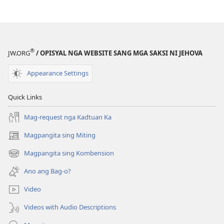
publikasyon
MAGMATA!
Paano
Nagsugod
®
JW.ORG
/ OPISYAL NGA WEBSITE SANG MGA SAKSI NI JEHOVA
ang
Kabuhi?
Appearance Settings
Quick Links
Mag-request nga Kadtuan Ka
Magpangita sing Miting
(opens
new
Magpangita sing Kombension
(opens
window)
new
Ano ang Bag-o?
window)
Video
Videos with Audio Descriptions