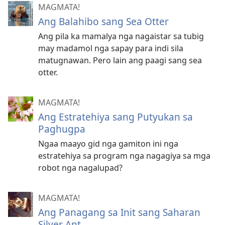
MAGMATA!
Ang Balahibo sang Sea Otter
Ang pila ka mamalya nga nagaistar sa tubig
may madamol nga sapay para indi sila
matugnawan. Pero lain ang paagi sang sea
otter.
MAGMATA!
Ang Estratehiya sang Putyukan sa
Paghugpa
Ngaa maayo gid nga gamiton ini nga
estratehiya sa program nga nagagiya sa mga
robot nga nagalupad?
MAGMATA!
Ang Panagang sa Init sang Saharan
Silver Ant