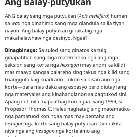
Ang Balay-putyukan
ANG balay sang mga putyukan (
Apis mellifera
) human
sa
wax
nga ginahimo sang mga glandula sa ila tiyan
nayon. Ang balay-putyukan ginakabig nga
makahalawhaw nga desinyo. Ngaa?
Binagbinaga:
Sa sulod sang ginatos ka tuig,
ginapatihan sang mga matematiko nga ang mga
seksion sang korte nga
hexagon
(may anom ka kilid)
mas maayo sangsa palareho sing takus nga kilid sang
trianggulo kag kuadrado—ukon sa bisan ano nga
korte—para mas daku ang espasyo pero diutay lang
nga materyales ang kinahanglanon sa pagtukod sini.
Apang indi nila mapaathag kon ngaa. Sang 1999, si
Propesor Thomas C. Hales naghatag sing matematiko
nga pamatuod kon ngaa mas may bentaha ang
hexagon
nga korte sang balay-putyukan. Ginpakita
niya nga ang
hexagon
nga korte amo ang