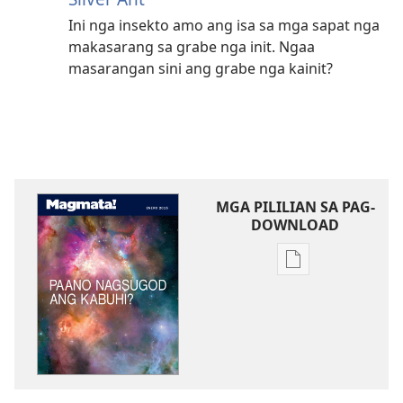
Ini nga insekto amo ang isa sa mga sapat nga
makasarang sa grabe nga init. Ngaa
masarangan sini ang grabe nga kainit?
MGA PILILIAN SA PAG-
DOWNLOAD
Mga
opsyon
sa
pag-
download
sang
mga