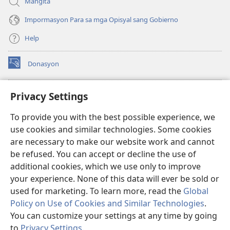
Mangita
Impormasyon Para sa mga Opisyal sang Gobierno
Help
Donasyon
(opens
new
window)
Watchtower ONLINE LIBRARY™
Privacy Settings
(opens
new
®
JW Hub
To provide you with the best possible experience, we
window)
(opens
use cookies and similar technologies. Some cookies
new
JW Library
window)
are necessary to make our website work and cannot
be refused. You can accept or decline the use of
Watchtower Library
additional cookies, which we use only to improve
your experience. None of this data will ever be sold or
used for marketing. To learn more, read the
Global
Policy on Use of Cookies and Similar Technologies
.
You can customize your settings at any time by going
Copyright
© 2026 Watch Tower Bible and Tract Society of Pennsylvania.
MGA KASUGTANAN SA PAGGAMIT
|
PRIVACY POLICY
|
PRIVACY
to
Privacy Settings
.