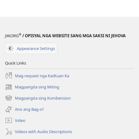
mga
publikasyon
MAGMATA!
Paano
Atubangon
®
JW.ORG
/ OPISYAL NGA WEBSITE SANG MGA SAKSI NI JEHOVA
ang
Kahago?
Appearance Settings
Quick Links
Mag-request nga Kadtuan Ka
Magpangita sing Miting
(opens
new
Magpangita sing Kombension
(opens
window)
new
Ano ang Bag-o?
window)
Video
Videos with Audio Descriptions