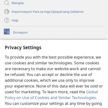
Mangita
Impormasyon Para sa mga Opisyal sang Gobierno
Help
Donasyon
(opens
new
window)
Watchtower ONLINE LIBRARY™
Privacy Settings
(opens
new
®
JW Hub
To provide you with the best possible experience, we
window)
(opens
use cookies and similar technologies. Some cookies
new
JW Library
window)
are necessary to make our website work and cannot
be refused. You can accept or decline the use of
Watchtower Library
additional cookies, which we use only to improve
your experience. None of this data will ever be sold or
used for marketing. To learn more, read the
Global
Policy on Use of Cookies and Similar Technologies
.
You can customize your settings at any time by going
Copyright
© 2026 Watch Tower Bible and Tract Society of Pennsylvania.
MGA KASUGTANAN SA PAGGAMIT
|
PRIVACY POLICY
|
PRIVACY