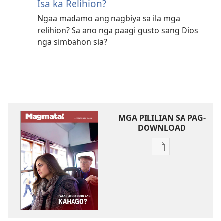
Isa ka Relihion?
Ngaa madamo ang nagbiya sa ila mga
relihion? Sa ano nga paagi gusto sang Dios
nga simbahon sia?
MGA PILILIAN SA PAG-
DOWNLOAD
Mga
opsyon
sa
pag-
download
sang