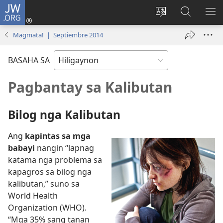
JW.ORG
Mag-
log
Islan
Mangita
IPA
In
ang
sa
AN
Magmata! | Septiembre 2014
(opens
lenguahe
JW.ORG
ME
new
sang
BASAHA SA
window)
site
Pagbantay sa Kalibutan
Bilog nga Kalibutan
Ang
kapintas sa mga
babayi
nangin “lapnag
katama nga problema sa
kapagros sa bilog nga
kalibutan,” suno sa
World Health
Organization (WHO).
“Mga 35% sang tanan