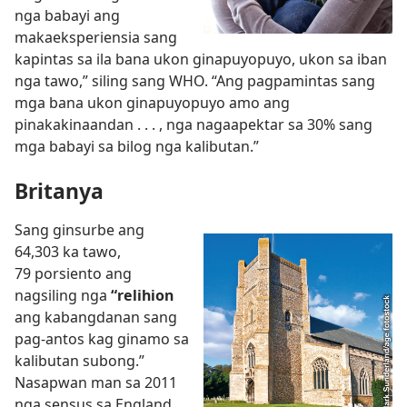
nga babayi ang
makaeksperiensia sang
kapintas sa ila bana ukon ginapuyopuyo, ukon sa iban
nga tawo,” siling sang WHO. “Ang pagpamintas sang
mga bana ukon ginapuyopuyo amo ang
pinakakinaandan . . . , nga nagaapektar sa 30% sang
mga babayi sa bilog nga kalibutan.”
Britanya
Sang ginsurbe ang
64,303 ka tawo,
79 porsiento ang
nagsiling nga
“relihion
ang kabangdanan sang
pag-antos kag ginamo sa
kalibutan subong.”
Nasapwan man sa 2011
nga sensus sa England