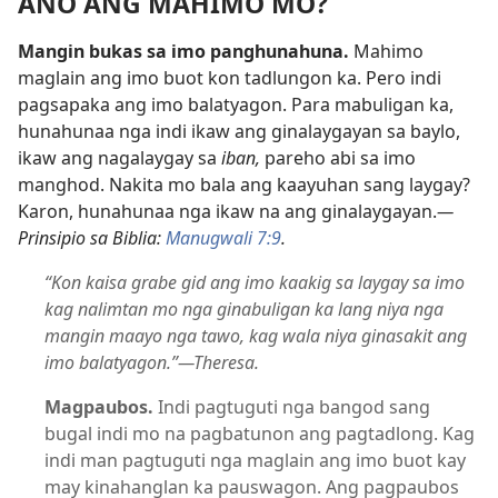
ANO ANG MAHIMO MO?
Mangin bukas sa imo panghunahuna.
Mahimo
maglain ang imo buot kon tadlungon ka. Pero indi
pagsapaka ang imo balatyagon. Para mabuligan ka,
hunahunaa nga indi ikaw ang ginalaygayan sa baylo,
ikaw ang nagalaygay sa
iban,
pareho abi sa imo
manghod. Nakita mo bala ang kaayuhan sang laygay?
Karon, hunahunaa nga ikaw na ang ginalaygayan.
—
Prinsipio sa Biblia:
Manugwali 7:9
.
“Kon kaisa grabe gid ang imo kaakig sa laygay sa imo
kag nalimtan mo nga ginabuligan ka lang niya nga
mangin maayo nga tawo, kag wala niya ginasakit ang
imo balatyagon.”—Theresa.
Magpaubos.
Indi pagtuguti nga bangod sang
bugal indi mo na pagbatunon ang pagtadlong. Kag
indi man pagtuguti nga maglain ang imo buot kay
may kinahanglan ka pauswagon. Ang pagpaubos