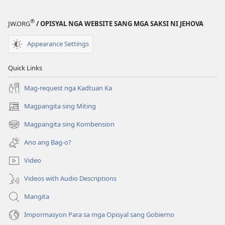
Ngaa
Indi
®
JW.ORG
/ OPISYAL NGA WEBSITE SANG MGA SAKSI NI JEHOVA
Dapat
Mangampo?
Appearance Settings
—
Tatlo
Quick Links
ka
Rason
Mag-request nga Kadtuan Ka
Kon
Magpangita sing Miting
(opens
Ngaa
new
Dapat
Magpangita sing Kombension
(opens
window)
Ka
new
Ano ang Bag-o?
Pa
window)
Mabuhi
Video
Videos with Audio Descriptions
Mangita
Impormasyon Para sa mga Opisyal sang Gobierno