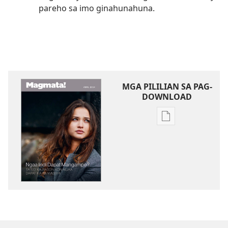
pareho sa imo ginahunahuna.
MGA PILILIAN SA PAG-
DOWNLOAD
Mga
opsyon
sa
pag-
download
sang
mga
publikasyon
MAGMATA!