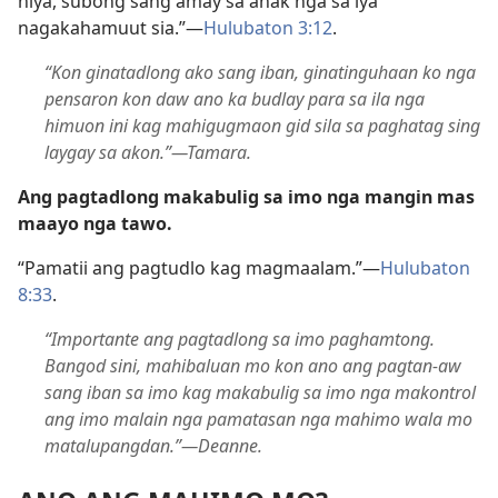
niya, subong sang amay sa anak nga sa iya
nagakahamuut sia.”—
Hulubaton 3:12
.
“Kon ginatadlong ako sang iban, ginatinguhaan ko nga
pensaron kon daw ano ka budlay para sa ila nga
himuon ini kag mahigugmaon gid sila sa paghatag sing
laygay sa akon.”—Tamara.
Ang pagtadlong makabulig sa imo nga mangin mas
maayo nga tawo.
“Pamatii ang pagtudlo kag magmaalam.”—
Hulubaton
8:33
.
“Importante ang pagtadlong sa imo paghamtong.
Bangod sini, mahibaluan mo kon ano ang pagtan-aw
sang iban sa imo kag makabulig sa imo nga makontrol
ang imo malain nga pamatasan nga mahimo wala mo
matalupangdan.”—Deanne.