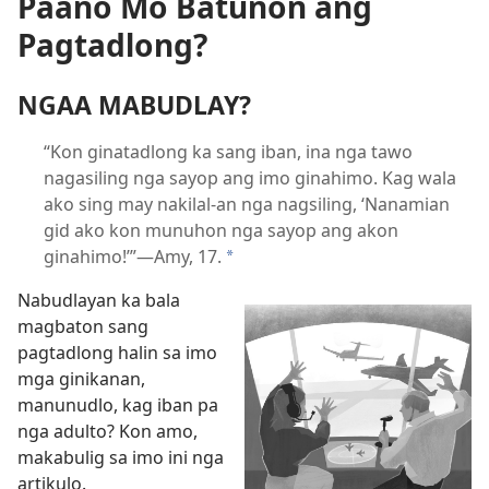
Paano Mo Batunon ang
Pagtadlong?
NGAA MABUDLAY?
“Kon ginatadlong ka sang iban, ina nga tawo
nagasiling nga sayop ang imo ginahimo. Kag wala
ako sing may nakilal-an nga nagsiling, ‘Nanamian
gid ako kon munuhon nga sayop ang akon
ginahimo!’”—Amy, 17.
*
Nabudlayan ka bala
magbaton sang
pagtadlong halin sa imo
mga ginikanan,
manunudlo, kag iban pa
nga adulto? Kon amo,
makabulig sa imo ini nga
artikulo.