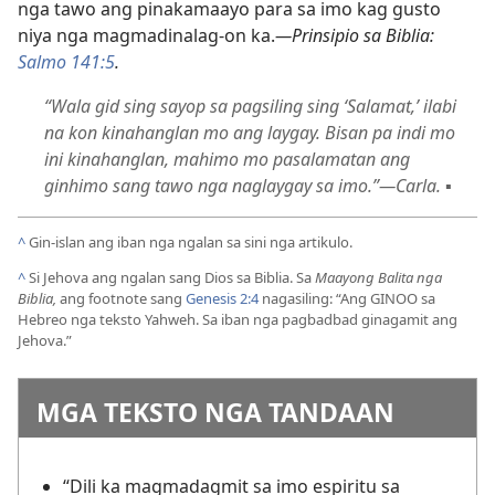
nga tawo ang pinakamaayo para sa imo kag gusto
niya nga magmadinalag-on ka.
—Prinsipio sa Biblia:
Salmo 141:5
.
“Wala gid sing sayop sa pagsiling sing ‘Salamat,’ ilabi
na kon kinahanglan mo ang laygay. Bisan pa indi mo
ini kinahanglan, mahimo mo pasalamatan ang
ginhimo sang tawo nga naglaygay sa imo.”—Carla.
▪
^
Gin-islan ang iban nga ngalan sa sini nga artikulo.
^
Si Jehova ang ngalan sang Dios sa Biblia. Sa
Maayong Balita nga
Biblia,
ang footnote sang
Genesis 2:4
nagasiling: “Ang GINOO sa
Hebreo nga teksto Yahweh. Sa iban nga pagbadbad ginagamit ang
Jehova.”
MGA TEKSTO NGA TANDAAN
“Dili ka magmadagmit sa imo espiritu sa