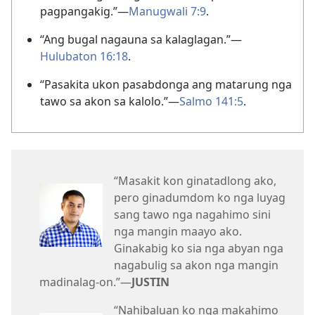
pagpangakig.”—
Manugwali 7:9
.
“Ang bugal nagauna sa kalaglagan.”—
Hulubaton 16:18
.
“Pasakita ukon pasabdonga ang matarung nga
tawo sa akon sa kalolo.”—
Salmo 141:5
.
“Masakit kon ginatadlong ako,
pero ginadumdom ko nga luyag
sang tawo nga nagahimo sini
nga mangin maayo ako.
Ginakabig ko sia nga abyan nga
nagabulig sa akon nga mangin
madinalag-on.”—
JUSTIN
“Nahibaluan ko nga makahimo