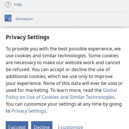
Help
Donasyon
(opens
new
window)
Watchtower ONLINE LIBRARY™
Privacy Settings
(opens
new
®
JW Hub
To provide you with the best possible experience, we
window)
(opens
use cookies and similar technologies. Some cookies
new
JW Library
window)
are necessary to make our website work and cannot
be refused. You can accept or decline the use of
Watchtower Library
additional cookies, which we use only to improve
your experience. None of this data will ever be sold or
used for marketing. To learn more, read the
Global
Policy on Use of Cookies and Similar Technologies
.
Copyright
© 2026 Watch Tower Bible and Tract Society of Pennsylvania.
You can customize your settings at any time by going
MGA KASUGTANAN SA PAGGAMIT
|
PRIVACY POLICY
|
PRIVACY
to
Privacy Settings
.
Ip
SETTINGS
a
I-accept
Decline
I-customize
Li