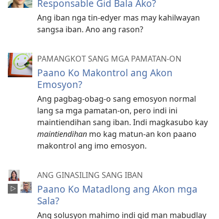
Responsable Gid Bala Ako?
Ang iban nga tin-edyer mas may kahilwayan
sangsa iban. Ano ang rason?
PAMANGKOT SANG MGA PAMATAN-ON
Paano Ko Makontrol ang Akon
Emosyon?
Ang pagbag-obag-o sang emosyon normal
lang sa mga pamatan-on, pero indi ini
maintiendihan sang iban. Indi magkasubo kay
maintiendihan
mo kag matun-an kon paano
makontrol ang imo emosyon.
ANG GINASILING SANG IBAN
Paano Ko Matadlong ang Akon mga
Sala?
Ang solusyon mahimo indi gid man mabudlay