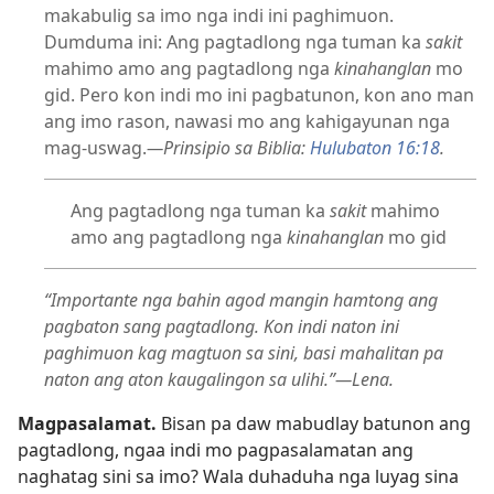
makabulig sa imo nga indi ini paghimuon.
Dumduma ini: Ang pagtadlong nga tuman ka
sakit
mahimo amo ang pagtadlong nga
kinahanglan
mo
gid. Pero kon indi mo ini pagbatunon, kon ano man
ang imo rason, nawasi mo ang kahigayunan nga
mag-uswag.
—Prinsipio sa Biblia:
Hulubaton 16:18
.
Ang pagtadlong nga tuman ka
sakit
mahimo
amo ang pagtadlong nga
kinahanglan
mo gid
“Importante nga bahin agod mangin hamtong ang
pagbaton sang pagtadlong. Kon indi naton ini
paghimuon kag magtuon sa sini, basi mahalitan pa
naton ang aton kaugalingon sa ulihi.”—Lena.
Magpasalamat.
Bisan pa daw mabudlay batunon ang
pagtadlong, ngaa indi mo pagpasalamatan ang
naghatag sini sa imo? Wala duhaduha nga luyag sina