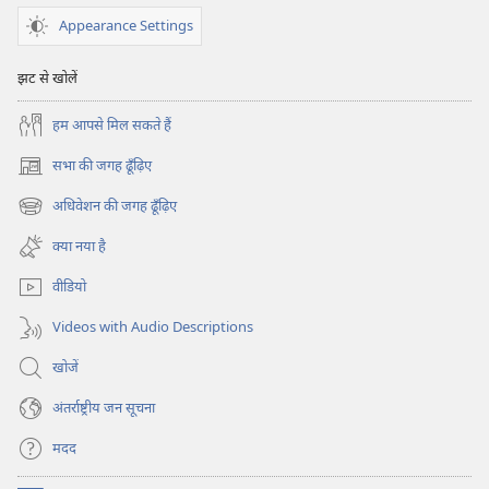
Appearance Settings
झट से खोलें
हम आपसे मिल सकते हैं
सभा की जगह ढूँढ़िए
(opens
new
अधिवेशन की जगह ढूँढ़िए
(opens
window)
new
क्या नया है
window)
वीडियो
Videos with Audio Descriptions
खोजें
अंतर्राष्ट्रीय जन सूचना
मदद