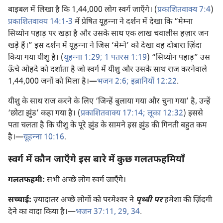
बाइबल में लिखा है कि 1,44,000 लोग स्वर्ग जाएँगे। (
प्रकाशितवाक्य 7:4
)
प्रकाशितवाक्य 14:1-3
में प्रेषित यूहन्‍ना ने दर्शन में देखा कि “मेम्ना
सिय्योन पहाड़ पर खड़ा है और उसके साथ एक लाख चवालीस हज़ार जन
खड़े हैं।” इस दर्शन में यूहन्‍ना ने जिस ‘मेम्ने’ को देखा वह दोबारा ज़िंदा
किया गया यीशु है। (
यूहन्‍ना 1:29;
1 पतरस 1:19
) “सिय्योन पहाड़” उस
ऊँचे ओहदे को दर्शाता है जो स्वर्ग में यीशु और उसके साथ राज करनेवाले
1,44,000 जनों को मिला है।—
भजन 2:6;
इब्रानियों 12:22
.
यीशु के साथ राज करने के लिए ‘जिन्हें बुलाया गया और चुना गया’ है, उन्हें
‘छोटा झुंड’ कहा गया है। (
प्रकाशितवाक्य 17:14;
लूका 12:32
) इससे
पता चलता है कि यीशु के पूरे झुंड के सामने इस झुंड की गिनती बहुत कम
है।—
यूहन्‍ना 10:16
.
स्वर्ग में कौन जाएँगे इस बारे में कुछ गलतफहमियाँ
गलतफहमी:
सभी अच्छे लोग स्वर्ग जाएँगे।
सच्चाई:
ज़्यादातर अच्छे लोगों को परमेश्‍वर ने
पृथ्वी पर
हमेशा की ज़िंदगी
देने का वादा किया है।—
भजन 37:11,
29,
34
.