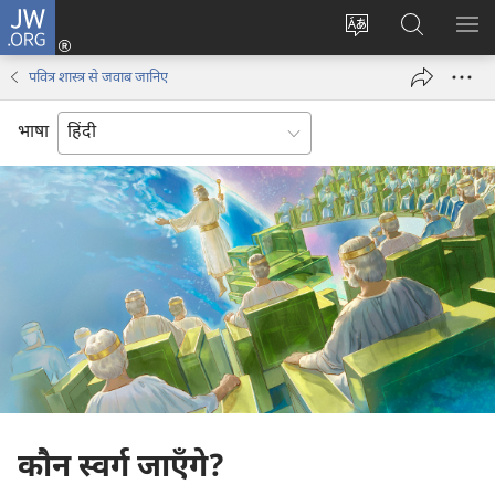
JW.ORG
लॉग-
इन
वेबसाइट
JW.ORG
मैन्यू
(opens
की
पर
दिख
पवित्र शास्त्र से जवाब जानिए
new
भाषा
खोजें
window)
बदलिए
भाषा
कौन स्वर्ग जाएँगे?