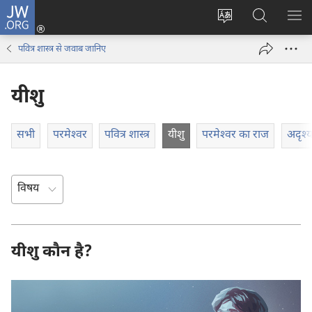
JW.ORG
लॉग-
इन
वेबसाइट
JW.ORG
मैन्यू
(opens
की
पर
दिख
पवित्र शास्त्र से जवाब जानिए
new
भाषा
खोजें
window)
बदलिए
यीशु
सभी
परमेश्‍वर
पवित्र शास्त्र
यीशु
परमेश्‍वर का राज
अदृश्
यीशु कौन है?