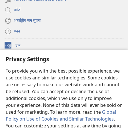
खोजें
अंतर्राष्ट्रीय जन सूचना
मदद
दान
(opens
new
Privacy Settings
window)
वॉचटावर ऑनलाइन लाइब्रेरी
(opens
new
To provide you with the best possible experience, we
®
JW Hub
window)
use cookies and similar technologies. Some cookies
(opens
new
are necessary to make our website work and cannot
JW लाइब्रेरी
ऐप
window)
be refused. You can accept or decline the use of
additional cookies, which we use only to improve
वॉचटावर लाइब्रेरी
your experience. None of this data will ever be sold or
used for marketing. To learn more, read the
Global
Policy on Use of Cookies and Similar Technologies
.
You can customize your settings at any time by going