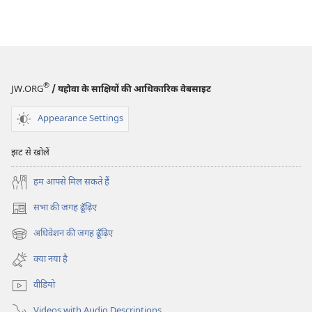
®
JW.ORG
/ यहोवा के साक्षियों की आधिकारिक वेबसाइट
Appearance Settings
झट से खोलें
हम आपसे मिल सकते हैं
सभा की जगह ढूँढ़िए
(opens
new
अधिवेशन की जगह ढूँढ़िए
(opens
window)
new
क्या नया है
window)
वीडियो
Videos with Audio Descriptions