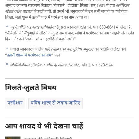
अनुवाद का नया संस्करण निकाला, तो उसने “जेहोवा” लिखा। सन्‌ 1901 में जब
अमेरिकन
स्टैंडर्ड वर्शन
बाइबल निकाली गयी, तो उसमें भी अनुवादकों ने उन सभी जगहों पर “जेहोवा”
लिखा, जहाँ शुरू में इब्रानी पाठ में परमेश्‍वर का नाम आया था।
b
न्यू कैथोलिक इनसाइक्लोपीडिया
(दूसरा संस्करण, खंड 14, पेज 883-884) में लिखा है,
“बैबिलोन की बँधुआई से लौटने के कुछ समय बाद, लोगों ने परमेश्‍वर का नाम ‘याहवे’ लेना छोड़
दिया और उसे ‘अदोनाय’ या ‘इलोहिम’ कहने लगे।”
c
ज़्यादा जानकारी के लिए
पवित्र शास्त्र का नयी दुनिया अनुवाद
का अतिरिक्‍त लेख क4
“
इब्रानी शास्त्र में परमेश्‍वर का नाम
” पढ़ें।
d
थियॉलजिकल लेक्सिकन ऑफ दी ओल्ड टेस्टामेंट,
खंड 2, पेज 523-524.
मिलते-जुलते विषय
परमेश्‍वर
पवित्र शास्त्र से जवाब जानिए
आप शायद ये भी देखना चाहें