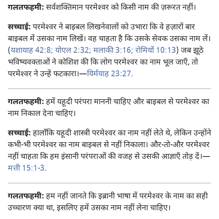
गलतफहमी:
सर्वशक्‍तिमान परमेश्‍वर को किसी नाम की ज़रूरत नहीं।
सच्चाई:
परमेश्‍वर ने बाइबल लिखनेवालों को उभारा कि वे हज़ारों बार
बाइबल में उसका नाम लिखें। वह चाहता है कि उसके सेवक उसका नाम लें।
(
यशायाह 42:8;
योएल 2:32;
मलाकी 3:16;
रोमियों 10:13
) जब झूठे
भविष्यवक्‍ताओं ने कोशिश की कि लोग परमेश्‍वर का नाम भूल जाएँ, तो
परमेश्‍वर ने उन्हें फटकारा।​—
यिर्मयाह 23:27
.
गलतफहमी:
हमें यहूदी परंपरा माननी चाहिए और बाइबल से परमेश्‍वर का
नाम निकाल देना चाहिए।
सच्चाई:
हालाँकि यहूदी शास्त्री परमेश्‍वर का नाम नहीं लेते थे, लेकिन उन्होंने
कभी-भी परमेश्‍वर का नाम बाइबल से नहीं निकाला। और-तो-और परमेश्‍वर
नहीं चाहता कि हम इंसानी परंपराओं की वजह से उसकी आज्ञाएँ तोड़ दें।​—
मत्ती 15:1-3
.
गलतफहमी:
हम नहीं जानते कि इब्रानी भाषा में परमेश्‍वर के नाम का सही
उच्चारण क्या था, इसलिए हमें उसका नाम नहीं लेना चाहिए।