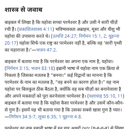
शास्त्र से जवाब
बाइबल में लिखा है कि यहोवा सच्चा परमेश्‍वर है और उसी ने सारी चीज़ें
रची हैं। (
प्रकाशितवाक्य 4:11
) भविष्यवक्‍ता अब्राहम, मूसा और यीशु भी
यहोवा की उपासना करते थे। (
उत्पत्ति 24:27;
निर्गमन 15:1, 2;
यूहन्‍ना
20:17
) यहोवा सिर्फ एक राष्ट्र का परमेश्‍वर नहीं है, बल्कि वह ‘सारी पृथ्वी
का महाराजा है।’​—
भजन 47:2
.
बाइबल में बताया गया है कि परमेश्‍वर का अपना एक नाम है, यहोवा।
(
निर्गमन 3:15;
भजन 83:18
) इब्रानी भाषा में यहोवा नाम एक क्रिया से
निकला है जिसका मतलब है “बनना।” कई विद्वानों का मानना है कि
परमेश्‍वर के नाम का मतलब है, “वह बनने का कारण होता है।” यह नाम
यहोवा पर बिलकुल ठीक बैठता है, क्योंकि वह सब चीज़ों का बनानेवाला है
और अपने मकसदों को पूरा करनेवाला परमेश्‍वर है। (
यशायाह 55:10, 11
)
बाइबल में बताया गया है कि यहोवा कैसा परमेश्‍वर है और उसमें कौन-कौन-
से गुण हैं। इसमें यह भी बताया गया है कि उसका सबसे खास गुण है प्यार।​
—
निर्गमन 34:5-7;
लूका 6:35;
1 यूहन्‍ना 4:8
.
परमेश्‍वर का नाम इब्रानी भाषा में इन चार अक्षरों יהוה (य-ह-व-ह) से लिखा