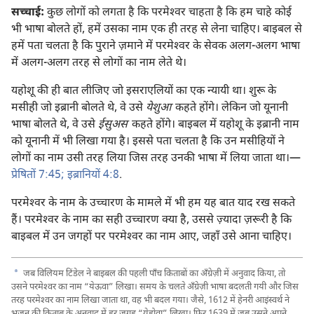
सच्चाई:
कुछ लोगों को लगता है कि परमेश्‍वर चाहता है कि हम चाहे कोई
भी भाषा बोलते हों, हमें उसका नाम एक ही तरह से लेना चाहिए। बाइबल से
हमें पता चलता है कि पुराने ज़माने में परमेश्‍वर के सेवक अलग-अलग भाषा
में अलग-अलग तरह से लोगों का नाम लेते थे।
यहोशू की ही बात लीजिए जो इसराएलियों का एक न्यायी था। शुरू के
मसीही जो इब्रानी बोलते थे, वे उसे
येशुआ
कहते होंगे। लेकिन जो यूनानी
भाषा बोलते थे, वे उसे
ईसुअस
कहते होंगे। बाइबल में यहोशू के इब्रानी नाम
को यूनानी में भी लिखा गया है। इससे पता चलता है कि उन मसीहियों ने
लोगों का नाम उसी तरह लिया जिस तरह उनकी भाषा में लिया जाता था।​—
प्रेषितों 7:45;
इब्रानियों 4:8
.
परमेश्‍वर के नाम के उच्चारण के मामले में भी हम यह बात याद रख सकते
हैं। परमेश्‍वर के नाम का सही उच्चारण क्या है, उससे ज़्यादा ज़रूरी है कि
बाइबल में उन जगहों पर परमेश्‍वर का नाम आए, जहाँ उसे आना चाहिए।
a
जब विलियम टिंडेल ने बाइबल की पहली पाँच किताबों का अँग्रेज़ी में अनुवाद किया, तो
उसने परमेश्‍वर का नाम “येऊवा” लिखा। समय के चलते अँग्रेज़ी भाषा बदलती गयी और जिस
तरह परमेश्‍वर का नाम लिखा जाता था, वह भी बदल गया। जैसे, 1612 में हेनरी आइंस्वर्थ ने
भजन की किताब के अनुवाद में हर जगह “येहोवा” लिखा। फिर 1639 में जब उसने अपने