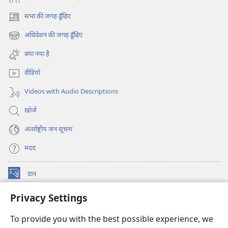
सभा की जगह ढूँढ़िए
(opens
new
अधिवेशन की जगह ढूँढ़िए
(opens
window)
new
क्या नया है
window)
वीडियो
Videos with Audio Descriptions
खोजें
अंतर्राष्ट्रीय जन सूचना
मदद
दान
(opens
new
Privacy Settings
window)
वॉचटावर ऑनलाइन लाइब्रेरी
(opens
new
To provide you with the best possible experience, we
®
JW Hub
window)