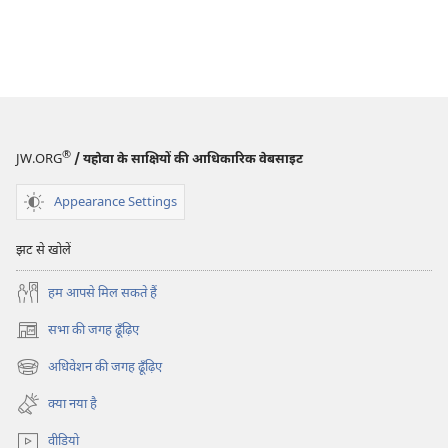
®
JW.ORG
/ यहोवा के साक्षियों की आधिकारिक वेबसाइट
Appearance Settings
झट से खोलें
हम आपसे मिल सकते हैं
सभा की जगह ढूँढ़िए
(opens
new
अधिवेशन की जगह ढूँढ़िए
(opens
window)
new
क्या नया है
window)
वीडियो