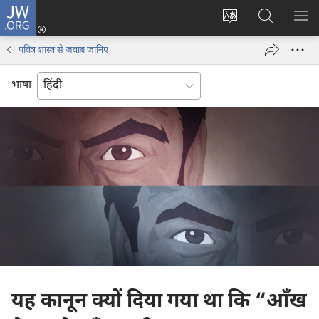
JW.ORG
लॉग-
इन
वेबसाइट
JW.ORG
मैन्यू
(opens
की
पर
दिख
पवित्र शास्त्र से जवाब जानिए
new
भाषा
खोजें
window)
बदलिए
भाषा
यह कानून क्यों दिया गया था कि “आँख