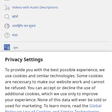
Videos with Audio Descriptions
खोजें
अंतर्राष्ट्रीय जन सूचना
मदद
दान
(opens
new
Privacy Settings
window)
वॉचटावर ऑनलाइन लाइब्रेरी
(opens
new
To provide you with the best possible experience, we
®
JW Hub
window)
use cookies and similar technologies. Some cookies
(opens
new
are necessary to make our website work and cannot
JW लाइब्रेरी
ऐप
window)
be refused. You can accept or decline the use of
additional cookies, which we use only to improve
वॉचटावर लाइब्रेरी
your experience. None of this data will ever be sold or
used for marketing. To learn more, read the
Global