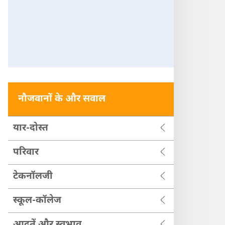
नौजवानों के और सवाल
यार-दोस्त
परिवार
टेकनॉलजी
स्कूल-कॉलेज
आदतें और स्वभाव