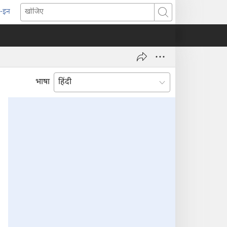
-इन
pens
खोजिए
ew
indow)
भाषा