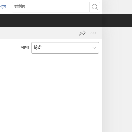
-इन
pens
खोजिए
ew
indow)
भाषा