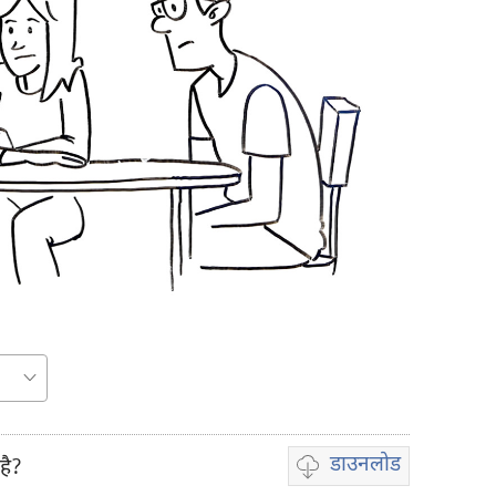
डाउनलोड
है?
वीडियो