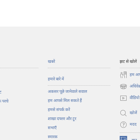
खबरें
झट से खोलें
हम आपस
हमारे बारे में
अधिवेश
(opens
अकसर पूछे जानेवाले सवाल
ट
new
वीडियो
हम आपसे मिल सकते हैं
window)
के परचे
हमसे संपर्क करें
खोजें
शाखा दफ्तर और टूर
मदद
सभाएँ
स्मारक