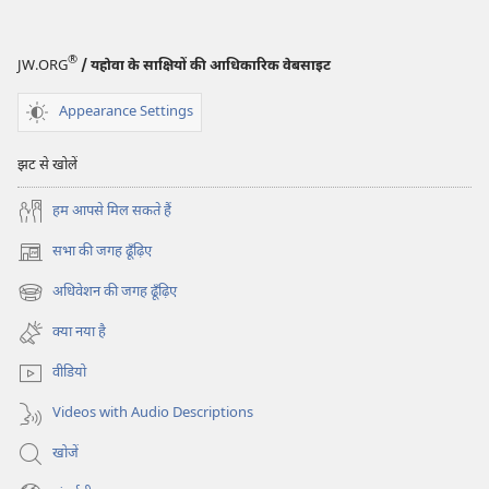
®
JW.ORG
/ यहोवा के साक्षियों की आधिकारिक वेबसाइट
Appearance Settings
झट से खोलें
हम आपसे मिल सकते हैं
सभा की जगह ढूँढ़िए
(opens
new
अधिवेशन की जगह ढूँढ़िए
(opens
window)
new
क्या नया है
window)
वीडियो
Videos with Audio Descriptions
खोजें