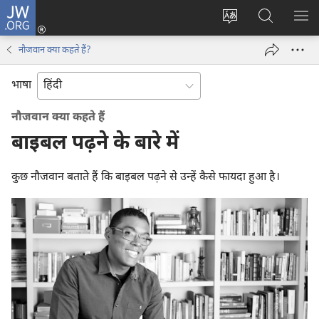
JW.ORG
लॉग-
इन
वेबसाइट
JW.ORG
मैन्यू
(opens
की
पर
दिख
नौजवान क्या कहते हैं?
new
भाषा
खोजें
window)
बदलिए
भाषा
नौजवान क्या कहते हैं
बाइबल पढ़ने के बारे में
कुछ नौजवान बताते हैं कि बाइबल पढ़ने से उन्हें कैसे फायदा हुआ है।