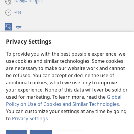
अंतर्राष्ट्रीय जन सूचना
मदद
दान
(opens
new
Privacy Settings
window)
वॉचटावर ऑनलाइन लाइब्रेरी
(opens
new
To provide you with the best possible experience, we
®
JW Hub
window)
use cookies and similar technologies. Some cookies
(opens
new
are necessary to make our website work and cannot
JW लाइब्रेरी
ऐप
window)
be refused. You can accept or decline the use of
additional cookies, which we use only to improve
वॉचटावर लाइब्रेरी
your experience. None of this data will ever be sold or
used for marketing. To learn more, read the
Global
Policy on Use of Cookies and Similar Technologies
.
You can customize your settings at any time by going
Copyright
© 2026 Watch Tower Bible and Tract Society of Pennsylvania.
to
Privacy Settings
.
इस्तेमाल की शर्तें
|
गोपनीयता नीति
|
PRIVACY SETTINGS