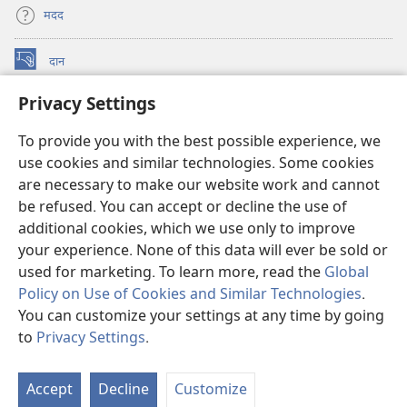
मदद
दान
(opens
new
Privacy Settings
window)
वॉचटावर ऑनलाइन लाइब्रेरी
(opens
new
To provide you with the best possible experience, we
®
JW Hub
window)
use cookies and similar technologies. Some cookies
(opens
new
are necessary to make our website work and cannot
JW लाइब्रेरी
ऐप
window)
be refused. You can accept or decline the use of
additional cookies, which we use only to improve
वॉचटावर लाइब्रेरी
your experience. None of this data will ever be sold or
used for marketing. To learn more, read the
Global
Policy on Use of Cookies and Similar Technologies
.
You can customize your settings at any time by going
Copyright
© 2026 Watch Tower Bible and Tract Society of Pennsylvania.
to
Privacy Settings
.
इस्तेमाल की शर्तें
|
गोपनीयता नीति
|
PRIVACY SETTINGS
Accept
Decline
Customize