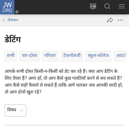
JW.ORG
लॉग-
इन
वेबसाइट
JW.ORG
मैन्यू
(opens
की
पर
दिख
नौजवान
new
भाषा
खोजें
window)
बदलिए
डेटिंग
सभी
यार-दोस्त
परिवार
टेकनॉलजी
स्कूल-कॉलेज
आदतें 
आपके सभी दोस्त किसी-न-किसी को डेट कर रहे हैं। क्या आप डेटिंग के
लिए तैयार हैं? अगर हाँ, तो आप कैसे कुछ गलतियाँ करने से बच सकते हैं?
आप कैसे सही फैसले ले सकते हैं ताकि आगे चलकर जब आपकी शादी हो,
तो आप दोनों खुश रहें?