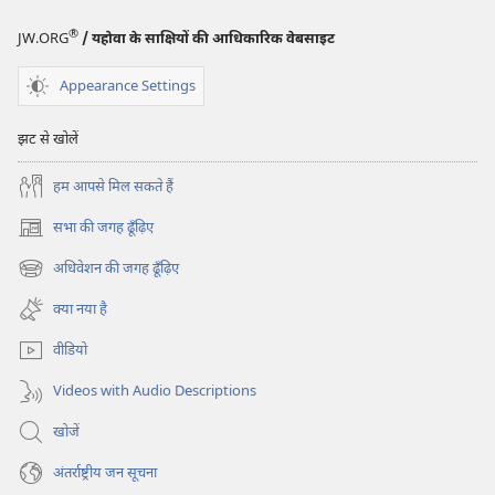
®
JW.ORG
/ यहोवा के साक्षियों की आधिकारिक वेबसाइट
Appearance Settings
झट से खोलें
हम आपसे मिल सकते हैं
सभा की जगह ढूँढ़िए
(opens
new
अधिवेशन की जगह ढूँढ़िए
(opens
window)
new
क्या नया है
window)
वीडियो
Videos with Audio Descriptions
खोजें
अंतर्राष्ट्रीय जन सूचना