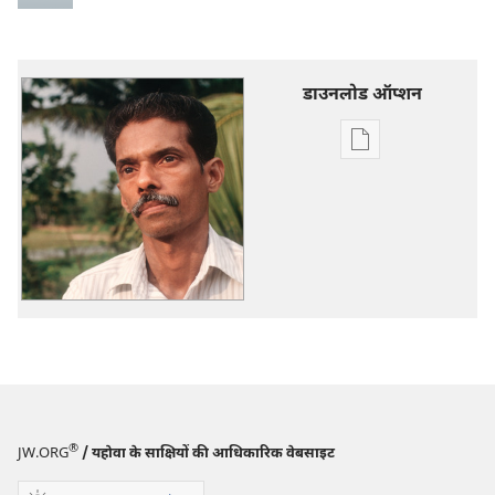
डाउनलोड ऑप्शन
डिजिटल
प्रकाशन
डाऊनलोड
करें
हमारी
समस्याएँ
—
उन्हें
हल
करने
में
कौन
®
JW.ORG
/ यहोवा के साक्षियों की आधिकारिक वेबसाइट
हमारी