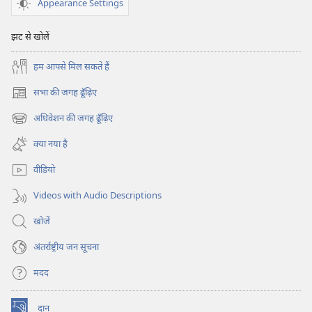
मदद
Appearance Settings
करेगा?
झट से खोलें
हम आपसे मिल सकते हैं
सभा की जगह ढूँढ़िए
(opens
new
अधिवेशन की जगह ढूँढ़िए
(opens
window)
new
क्या नया है
window)
वीडियो
Videos with Audio Descriptions
खोजें
अंतर्राष्ट्रीय जन सूचना
मदद
दान