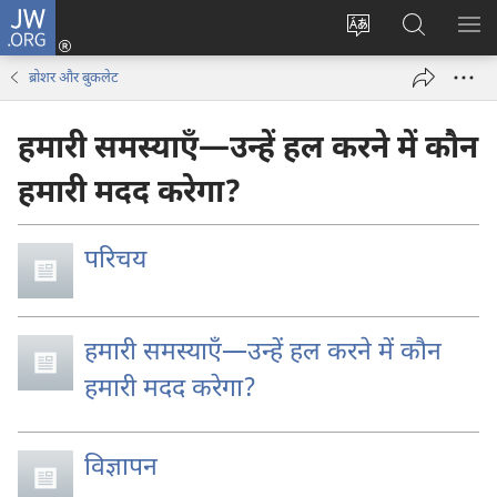
JW.ORG
लॉग-
इन
वेबसाइट
JW.ORG
मैन्यू
(opens
की
पर
दिख
ब्रोशर और बुकलेट
new
भाषा
खोजें
window)
बदलिए
हमारी समस्याएँ—उन्हें हल करने में कौन
हमारी मदद करेगा?
परिचय
हमारी समस्याएँ—उन्हें हल करने में कौन
हमारी मदद करेगा?
विज्ञापन