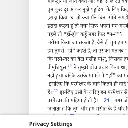
मकिदुनिया जाते वक्‍त और वहाँ से लौटते वक्‍त
तुम कुछ दूर आकर मुझे यहूदिया के लिए विद
इरादा किया था तो क्या मैंने बिना सोचे-सम
इरादा करता हूँ तो क्या सिर्फ अपनी मन-मरज
पहले तो “हाँ-हाँ” कहूँ मगर फिर “न-न”?
भरोसा किया जा सकता है, वैसे ही तुम हम
हम तुमसे “हाँ” कहते हैं, तो उसका मतलब 
कि परमेश्‍वर का बेटा मसीह यीशु, जिसका हम
19
तीमुथियुस
ने तुम्हारे बीच प्रचार किया 
नहीं हुआ बल्कि उसके मामले में “हाँ” का 
इसलिए कि परमेश्‍वर के चाहे कितने ही वादे ह
20
हैं।
इसलिए उसी के ज़रिए हम परमेश्‍वर स
परमेश्‍वर की महिमा होती है।
मगर जो
21
दिलाता है कि तुम और हम मसीह के हैं और 
22
परमेश्‍वर है।
उसने हम पर अपनी म
22
Privacy Settings
आनेवाला है उसका बयाना दिया
*
है यानी पव