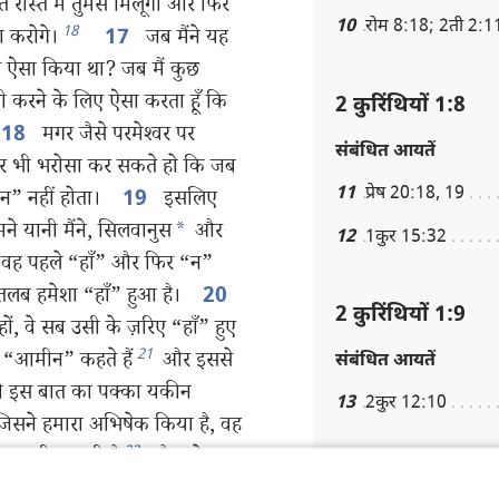
 रास्ते में तुमसे मिलूँगा और फिर
10
रोम 8:18; 2ती 2:1
18
ा करोगे।
जब मैंने यह
17
झे ऐसा किया था? जब मैं कुछ
़ी करने के लिए ऐसा करता हूँ कि
2 कुरिंथियों 1:8
मगर जैसे परमेश्‍वर पर
18
संबंधित आयतें
 पर भी भरोसा कर सकते हो कि जब
11
प्रेष 20:18, 19
“न” नहीं होता।
इसलिए
19
ने यानी मैंने, सिलवानुस
*
और
12
1कुर 15:32
था, वह पहले “हाँ” और फिर “न”
मतलब हमेशा “हाँ” हुआ है।
20
2 कुरिंथियों 1:9
ों, वे सब उसी के ज़रिए “हाँ” हुए
21
े “आमीन” कहते हैं
और इससे
संबंधित आयतें
 इस बात का पक्का यकीन
13
2कुर 12:10
जिसने हमारा अभिषेक किया है, वह
23
ुहर भी लगायी है
और जो
2 कुरिंथियों 1:10
24
ित्र शक्‍ति,
जो उसने हमारे