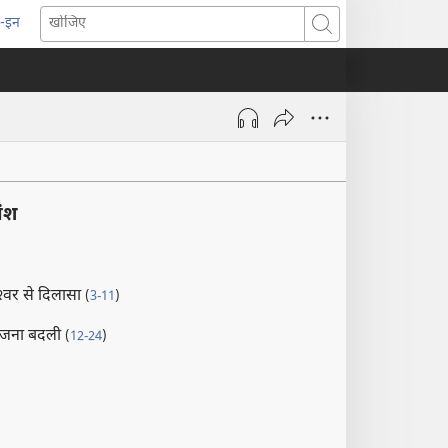
-इन
pens
खोजिए
ew
indow)
ांश
श्‍वर से दिलासा
(
3-11
)
ोजना बदली
(
12-24
)