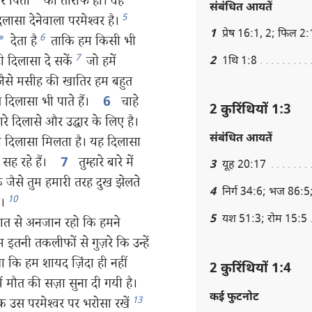
और पिता
की तारीफ हो। वह
संबंधित आयतें
5
सा देनेवाला परमेश्‍वर है।
1
प्रेष 16:1, 2; फिल 2
6
*
देता है
ताकि हम किसी भी
7
 दिलासा दे सकें
जो हमें
2
1थि 1:8
से मसीह की खातिर हम बहुत
 दिलासा भी पाते हैं।
चाहे
6
2 कुरिंथियों 1:3
ारे दिलासे और उद्धार के लिए है।
संबंधित आयतें
 भी दिलासा मिलता है। यह दिलासा
ी सह रहे हैं।
तुम्हारे बारे में
7
3
यूह 20:17
 जैसे तुम हमारी तरह दुख झेलते
4
निर्ग 34:6; भज 86:5
10
।
5
यश 51:3; रोम 15:5
बात से अनजान रहो कि हमने
 इतनी तकलीफों से गुज़रे कि उन्हें
गा कि हम शायद ज़िंदा ही नहीं
2 कुरिंथियों 1:4
ं मौत की सज़ा सुना दी गयी है।
कई फुटनोट
13
उस परमेश्‍वर पर भरोसा रखें