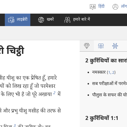
हिंदी
लॉग
भाषा
(o
चुनें
n
लाइब्रेरी
खबरें
हमारे बारे में
w
 चिट्ठी
2 कुरिंथियों का सार
नमस्कार
,
(
1
2
)
ह यीशु का एक प्रेषित हूँ, हमारे
सब परीक्षाओं में परमे
ों को लिख रहा हूँ जो परमेश्‍वर
2
 के लिए भी है जो पूरे अखाया
में
पौलुस के सफर की य
से और प्रभु यीशु मसीह की तरफ से
2 कुरिंथियों 1:1
3