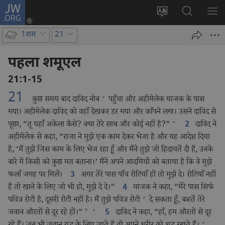
JW.ORG
लॉग-
इन
वेबसाइट
JW.ORG
मैन्यू
(opens
की
पर
दिख
1शम
21
new
भाषा
खोजें
window)
बदलिए
पहला शमूएल
21:1-15
21
+
कुछ समय बाद दाविद नोब
पहुँचा और अहीमेलेक याजक के पास
गया। अहीमेलेक दाविद को वहाँ देखकर डर गया और काँपने लगा। उसने दाविद से
+
पूछा, “तू यहाँ अकेला कैसे? क्या तेरे साथ और कोई नहीं है?”
दाविद ने
2
अहीमेलेक से कहा, “राजा ने मुझे एक काम देकर भेजा है और यह आदेश दिया
है, ‘मैं तुझे जिस काम के लिए भेज रहा हूँ और मैंने तुझे जो हिदायतें दी हैं, उनके
बारे में किसी को कुछ मत बताना।’ मैंने अपने आदमियों को बताया है कि वे मुझे
फलाँ जगह पर मिलें।
अगर तेरे पास पाँच रोटियाँ हों तो मुझे दे। रोटियाँ नहीं
3
हैं तो खाने के लिए जो भी हो, मुझे दे दे।”
याजक ने कहा, “मेरे पास सिर्फ
4
+
पवित्र रोटी है, दूसरी रोटी नहीं है। मैं तुझे पवित्र रोटी
दे सकता हूँ, बशर्ते तेरे
+
जवान औरतों से दूर रहे हों।”
*
दाविद ने कहा, “हाँ, हम औरतों से दूर
5
+