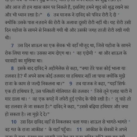
रहे हैं। जब भी जवान युद्ध के लिए जाते हैं तो अपने शरीर को शुद्ध रखते हैं।
और आज तो हम खास काम पर निकले हैं, इसलिए हमने खुद को शुद्ध रखने का
+
और भी ध्यान रखा है।”
तब याजक ने दाविद को पवित्र रोटी दे दी
6
क्योंकि उसके पास नज़राने की रोटी के अलावा दूसरी रोटी नहीं थी। यह रोटी उसी
दिन यहोवा के सामने से निकाली गयी थी और उसकी जगह ताज़ी रोटी रखी गयी
थी।
उस दिन शाऊल का एक सेवक भी वहाँ मौजूद था, जिसे यहोवा के सामने
7
+
+
रोक लिया गया था। उसका नाम दोएग था।
वह एदोमी
था और शाऊल के
चरवाहों का मुखिया था।
इसके बाद दाविद ने अहीमेलेक से कहा, “क्या तेरे पास कोई भाला या
8
तलवार है? मैं अपने साथ कोई तलवार या हथियार नहीं ला पाया क्योंकि मुझे
राजा के काम से जल्दी निकलना था।”
तब याजक ने कहा, “यहाँ सिर्फ
9
+
एक ही हथियार है, उस पलिश्‍ती गोलियात की तलवार
जिसे तूने एलाह घाटी में
+
+
मार डाला था।
वह एक कपड़े में लपेटी हुई एपोद के पीछे रखी है।
तू चाहे तो
वह तलवार ले जा सकता है।” दाविद ने कहा, “उससे बढ़िया हथियार और क्या
हो सकता है। ला मुझे दे दे।”
+
उस दिन दाविद वहाँ से निकलकर चला गया। शाऊल से भागते-भागते
10
+
वह गत के राजा आकीश
के यहाँ पहुँचा।
आकीश के सेवकों ने अपने
11