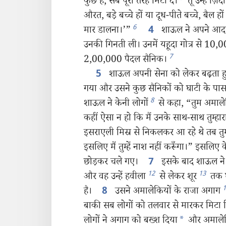
कुछ है, सब पूरी तरह मिटा दे।
तू उन्हें ज़ि
औरत, बड़े बच्चे हों या दूध-पीते बच्चे, बैल हों
6
मार डालना।’”
शाऊल ने अपने आदमि
4
उनकी गिनती ली। उनमें यहूदा गोत्र से 10,0
7
2,00,000 पैदल सैनिक।
शाऊल अपनी सेना को लेकर बढ़ता ह
5
गया और उसने कुछ सैनिकों को घाटी के पास
8
शाऊल ने केनी लोगों
से कहा, “तुम अमाले
कहीं ऐसा न हो कि मैं उनके साथ-साथ तुम्हा
इसराएली मिस्र से निकलकर आ रहे थे तब तु
इसलिए मैं तुम्हें नाश नहीं करूँगा।” इसलि
छोड़कर चले गए।
इसके बाद शाऊल ने
7
12
13
और वह उन्हें हवीला
से लेकर शूर
तक घ
1
है।
उसने अमालेकियों के राजा अगाग
8
बाकी सब लोगों को तलवार से मारकर मिटा 
लोगों ने अगाग को बख्श दिया
*
और अमालेकि