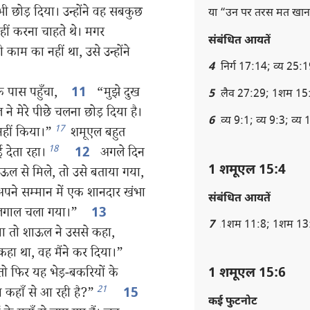
 भी छोड़ दिया। उन्होंने वह सबकुछ
या “उन पर तरस मत खान
ीं करना चाहते थे। मगर
संबंधित आयतें
ाम का नहीं था, उसे उन्होंने
4
निर्ग 17:14; व्य 25
े पास पहुँचा,
“मुझे दुख
11
5
लैव 27:29; 1शम 15
े मेरे पीछे चलना छोड़ दिया है।
6
व्य 9:1; व्य 9:3; व्
17
नहीं किया।”
शमूएल बहुत
18
 देता रहा।
अगले दिन
12
1 शमूएल 15:4
ल से मिले, तो उसे बताया गया,
पने सम्मान में एक शानदार खंभा
संबंधित आयतें
गिलगाल चला गया।”
13
7
1शम 11:8; 1शम 13
तो शाऊल ने उससे कहा,
कहा था, वह मैंने कर दिया।”
 फिर यह भेड़-बकरियों के
1 शमूएल 15:6
21
़ कहाँ से आ रही है?”
15
कई फुटनोट