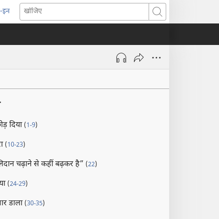
-इन
pens
खोजिए
ew
indow)
श
ोड़ दिया
(
1-9
)
रा
(
10-23
)
िदान चढ़ाने से कहीं बढ़कर है”
(
22
)
गया
(
24-29
)
मार डाला
(
30-35
)