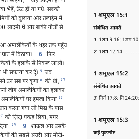
ंदा मत छोड़ना,
*
चाहे आदमी हों या
 या भेड़ें, ऊँट हों या गधे, सबको
1 शमूएल 15:1
यों को बुलाया और तलाईम में
00 आदमी थे और बाकी गोत्रों से
संबंधित आयतें
1
1शम 9:16; 1शम 10
ुआ अमालेकियों के शहर तक पहुँच
2
1शम 12:14
 घात में बिठाया।
फिर
6
कियों के इलाके से निकल जाओ।
9
रा भी सफाया कर दूँ।
जब
1 शमूएल 15:2
10
मने उन सब पर कृपा
*
की थी,
संबंधित आयतें
ए केनी लोग अमालेकियों का इलाका
3
निर्ग 17:8; गि 24:20
11
 अमालेकियों पर हमला किया
ात करता गया जो मिस्र के पास
4
को ज़िंदा पकड़ लिया, मगर
1 शमूएल 15:3
15
दिया।
शाऊल और उसके
9
कई फुटनोट
यों की सबसे अच्छी और मोटी-