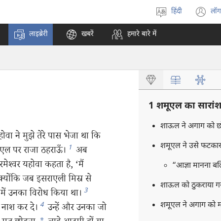
हिंदी
लॉग
भाषा
(o
चुनें
n
लाइब्रेरी
खबरें
हमारे बारे में
w
1 शमूएल का सारां
शाऊल ने अगाग को छ
ा ने मुझे तेरे पास भेजा था कि
शमूएल ने उसे फटका
1
राएल पर राजा ठहराऊँ।
अब
ेश्‍वर यहोवा कहता है, ‘मैं
“आज्ञा मानना बल
क्योंकि जब इसराएली मिस्र से
शाऊल को ठुकराया 
3
 में उनका विरोध किया था।
शमूएल ने अगाग को 
4
नाश कर दे।
उन्हें और उनका जो