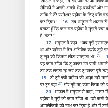
शाऊल ने कहा, “वे सब जानवर अमालेकियों क
सैनिकों ने अच्छी-अच्छी भेड़-बकरियाँ और गाय-
ताकि वे तेरे परमेश्‍वर यहोवा के लिए बलि 
कर दिया।”
तब शमूएल ने शाऊल से क
16
बताता हूँ कि कल रात यहोवा ने मुझसे क्या
है, बता!”
शमूएल ने कहा, “जब तुझे इसराएल क
17
था और यहोवा ने तेरा अभिषेक करके तुझे इ
24
तू खुद को कितना छोटा समझता था!
यह काम सौंपा कि तू जाकर उन पापी अमाले
तब तक लड़ता रह जब तक तू उनका पूरी तरह
तो तूने क्यों यहोवा की आज्ञा नहीं म
19
27
पर टूट पड़ा
और तूने वह काम किया जो यहो
शाऊल ने शमूएल से कहा, “मगर मैंन
20
यहोवा ने मुझे जो काम सौंपा था, उसे करने के 
अमालेकियों को नाश कर दिया है और मैं उनक