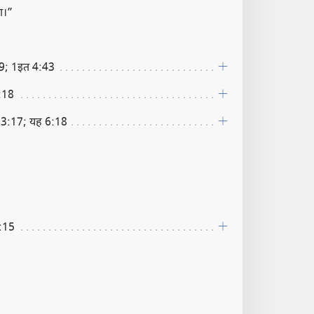
ा।”
:19; 1इत 4:43
:18
य 13:17; यह 6:18
:15