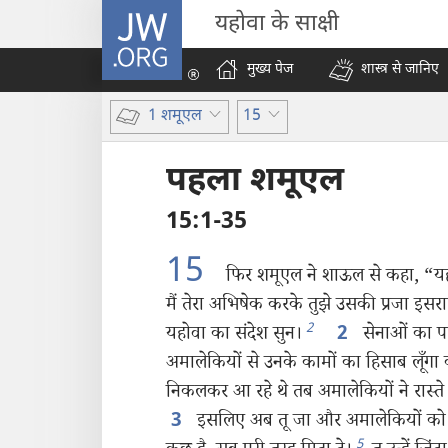
JW.ORG
यहोवा के साक्षी
मुख्य पेज
शास्त्र से जानिए
1 शमूएल
15
पहला शमूएल
15:1-35
15
फिर शमूएल ने शाऊल से कहा, “यहोव
मैं तेरा अभिषेक करके तुझे उसकी प्रजा इस
2
यहोवा का संदेश सुन।
सेनाओं का परम
2
अमालेकियों से उनके कामों का हिसाब लूँगा 
निकलकर आ रहे थे तब अमालेकियों ने रास्ते
इसलिए अब तू जा और अमालेकियों को 
3
5