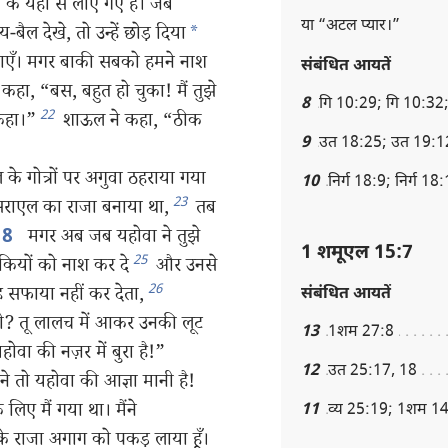
े यहाँ से लाए गए हैं। जब
या “अटल प्यार।”
बैल देखे, तो उन्हें छोड़ दिया
*
चढ़ाएँ। मगर बाकी सबको हमने नाश
संबंधित आयतें
हा, “बस, बहुत हो चुका! मैं तुझे
8
गि 10:29; गि 10:32;
22
 कहा।”
शाऊल ने कहा, “ठीक
9
उत 18:25; उत 19:1
े गोत्रों पर अगुवा ठहराया गया
10
निर्ग 18:9; निर्ग 18
23
सराएल का राजा बनाया था,
तब
मगर अब जब यहोवा ने तुझे
18
1 शमूएल 15:7
25
कियों को नाश कर दे
और उनसे
26
 सफाया नहीं कर देता,
संबंधित आयतें
ानी? तू लालच में आकर उनकी लूट
13
1शम 27:8
वा की नज़र में बुरा है!”
12
उत 25:17, 18
े तो यहोवा की आज्ञा मानी है!
लिए मैं गया था। मैंने
11
व्य 25:19; 1शम 1
े राजा अगाग को पकड़ लाया हूँ।