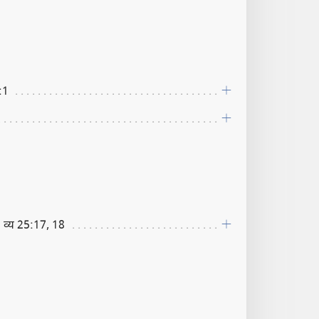
:1
; व्य 25:17, 18