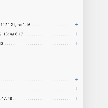
 गि 24:21; न्या 1:16
2, 13; यह 6:17
:12
4:47, 48