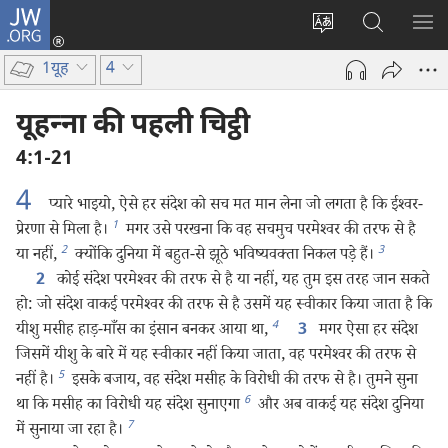
JW.ORG
लॉग-
इन
वेबसाइट
JW.ORG
मैन्यू
(opens
की
पर
दिख
1यूह
4
new
भाषा
खोजें
window)
बदलिए
यूहन्‍ना की पहली चिट्ठी
4:1-21
4
प्यारे भाइयो, ऐसे हर संदेश को सच मत मान लेना जो लगता है कि ईश्‍वर-
1
प्रेरणा से मिला है।
मगर उसे परखना कि वह सचमुच परमेश्‍वर की तरफ से है
2
3
या नहीं,
क्योंकि दुनिया में बहुत-से झूठे भविष्यवक्‍ता निकल पड़े हैं।
कोई संदेश परमेश्‍वर की तरफ से है या नहीं, यह तुम इस तरह जान सकते
2
हो: जो संदेश वाकई परमेश्‍वर की तरफ से है उसमें यह स्वीकार किया जाता है कि
4
यीशु मसीह हाड़-माँस का इंसान बनकर आया था,
मगर ऐसा हर संदेश
3
जिसमें यीशु के बारे में यह स्वीकार नहीं किया जाता, वह परमेश्‍वर की तरफ से
5
नहीं है।
इसके बजाय, वह संदेश मसीह के विरोधी की तरफ से है। तुमने सुना
6
था कि मसीह का विरोधी यह संदेश सुनाएगा
और अब वाकई यह संदेश दुनिया
7
में सुनाया जा रहा है।