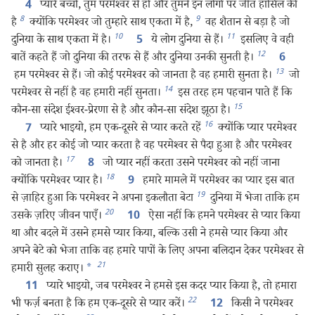
प्यारे बच्चो, तुम परमेश्‍वर से हो और तुमने इन लोगों पर जीत हासिल की
4
8
9
है
क्योंकि परमेश्‍वर जो तुम्हारे साथ एकता में है,
वह शैतान से बड़ा है जो
10
11
दुनिया के साथ एकता में है।
ये लोग दुनिया से हैं।
इसलिए वे वही
5
12
बातें कहते हैं जो दुनिया की तरफ से हैं और दुनिया उनकी सुनती है।
6
13
हम परमेश्‍वर से हैं। जो कोई परमेश्‍वर को जानता है वह हमारी सुनता है।
जो
14
परमेश्‍वर से नहीं है वह हमारी नहीं सुनता।
इस तरह हम पहचान पाते हैं कि
15
कौन-सा संदेश ईश्‍वर-प्रेरणा से है और कौन-सा संदेश झूठा है।
16
प्यारे भाइयो, हम एक-दूसरे से प्यार करते रहें
क्योंकि प्यार परमेश्‍वर
7
से है और हर कोई जो प्यार करता है वह परमेश्‍वर से पैदा हुआ है और परमेश्‍वर
17
को जानता है।
जो प्यार नहीं करता उसने परमेश्‍वर को नहीं जाना
8
18
क्योंकि परमेश्‍वर प्यार है।
हमारे मामले में परमेश्‍वर का प्यार इस बात
9
19
से ज़ाहिर हुआ कि परमेश्‍वर ने अपना इकलौता बेटा
दुनिया में भेजा ताकि हम
20
उसके ज़रिए जीवन पाएँ।
ऐसा नहीं कि हमने परमेश्‍वर से प्यार किया
10
था और बदले में उसने हमसे प्यार किया, बल्कि उसी ने हमसे प्यार किया और
अपने बेटे को भेजा ताकि वह हमारे पापों के लिए अपना बलिदान देकर परमेश्‍वर से
21
हमारी सुलह कराए।
*
प्यारे भाइयो, जब परमेश्‍वर ने हमसे इस कदर प्यार किया है, तो हमारा
11
22
भी फर्ज़ बनता है कि हम एक-दूसरे से प्यार करें।
किसी ने परमेश्‍वर
12