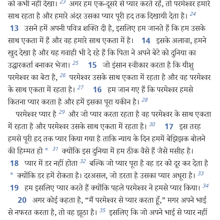
23
को कभी नहीं देखा।
अगर हम एक-दूसरे से प्यार करते रहें, तो परमेश्‍वर हमारे
24
साथ रहता है और हमारे अंदर उसका प्यार पूरी हद तक दिखायी देता है।
उसने हमें अपनी पवित्र शक्‍ति दी है, इसलिए हम जानते हैं कि हम उसके
13
साथ एकता में हैं और वह हमारे साथ एकता में है।
इसके अलावा, हमने
14
खुद देखा है और यह गवाही भी दे रहे हैं कि पिता ने अपने बेटे को दुनिया का
25
उद्धारकर्ता बनाकर भेजा।
जो इंसान स्वीकार करता है कि यीशु
15
26
परमेश्‍वर का बेटा है,
परमेश्‍वर उसके साथ एकता में रहता है और वह परमेश्‍वर
27
के साथ एकता में रहता है।
हम जान गए हैं कि परमेश्‍वर हमसे
16
28
कितना प्यार करता है और हमें इसका पूरा यकीन है।
29
परमेश्‍वर प्यार है
और जो प्यार करता रहता है वह परमेश्‍वर के साथ एकता
30
में रहता है और परमेश्‍वर उसके साथ एकता में रहता है।
इस तरह
17
हमसे पूरी हद तक प्यार किया गया है ताकि न्याय के दिन हममें बेझिझक बोलने
31
की हिम्मत हो
*
क्योंकि इस दुनिया में हम ठीक वैसे हैं जैसे मसीह है।
32
प्यार में डर नहीं होता
बल्कि जो प्यार पूरा है वह डर को दूर कर देता है
18
33
*
क्योंकि डर हमें रोकता है। दरअसल, जो डरता है उसका प्यार अधूरा है।
34
हम इसलिए प्यार करते हैं क्योंकि पहले परमेश्‍वर ने हमसे प्यार किया।
19
अगर कोई कहता है, “मैं परमेश्‍वर से प्यार करता हूँ,” मगर अपने भाई
20
35
से नफरत करता है, तो वह झूठा है।
इसलिए कि जो अपने भाई से प्यार नहीं