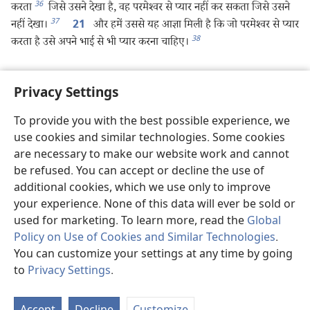
36
करता
जिसे उसने देखा है, वह परमेश्‍वर से प्यार नहीं कर सकता जिसे उसने
37
नहीं देखा।
और हमें उससे यह आज्ञा मिली है कि जो परमेश्‍वर से प्यार
21
38
करता है उसे अपने भाई से भी प्यार करना चाहिए।
Privacy Settings
पिछला
अगला
To provide you with the best possible experience, we
use cookies and similar technologies. Some cookies
are necessary to make our website work and cannot
इस प्रकाशन की कॉपीराइट
be refused. You can accept or decline the use of
additional cookies, which we use only to improve
Copyright
©
2026
Watch Tower Bible and Tract Society of
Pennsylvania.
your experience. None of this data will ever be sold or
इस्तेमाल की शर्तें
|
गोपनीयता नीति
|
PRIVACY SETTINGS
used for marketing. To learn more, read the
Global
Policy on Use of Cookies and Similar Technologies
.
You can customize your settings at any time by going
to
Privacy Settings
.
St
P