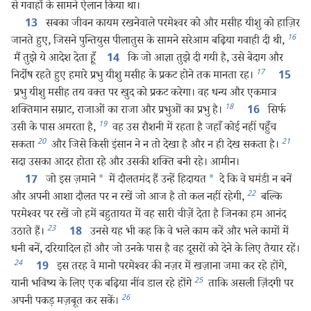
से गवाहों के सामने ऐलान किया था।
सबका जीवन कायम रखनेवाले परमेश्‍वर को और मसीह यीशु को हाज़िर
13
16
जानते हुए, जिसने पुन्तियुस पीलातुस के सामने सरेआम बढ़िया गवाही दी थी,
मैं तुझे ये आदेश देता हूँ
कि जो आज्ञा तुझे दी गयी है, उसे बेदाग और
14
17
निर्दोष रहते हुए हमारे प्रभु यीशु मसीह के प्रकट होने तक मानता रह।
15
प्रभु यीशु मसीह तय वक्‍त पर खुद को प्रकट करेगा। वह धन्य और एकमात्र
18
शक्‍तिमान सम्राट, राजाओं का राजा और प्रभुओं का प्रभु है।
सिर्फ
16
19
उसी के पास अमरता है,
वह उस रौशनी में रहता है जहाँ कोई नहीं पहुँच
20
21
सकता
और जिसे किसी इंसान ने न तो देखा है और न ही देख सकता है।
सदा उसका आदर होता रहे और उसकी शक्‍ति बनी रहे। आमीन।
जो इस ज़माने
*
में दौलतमंद हैं उन्हें हिदायत
*
दे कि वे घमंडी न बनें
17
22
और अपनी आशा दौलत पर न रखें जो आज है तो कल नहीं रहेगी,
बल्कि
परमेश्‍वर पर रखें जो हमें बहुतायत में वह सारी चीज़ें देता है जिनका हम आनंद
23
उठाते हैं।
उनसे यह भी कह कि वे भले काम करें और भले कामों में
18
धनी बनें, दरियादिल हों और जो उनके पास है वह दूसरों को देने के लिए तैयार रहें।
24
इस तरह वे मानो परमेश्‍वर की नज़र में खज़ाना जमा कर रहे होंगे,
19
25
यानी भविष्य के लिए एक बढ़िया नींव डाल रहे होंगे
ताकि असली ज़िंदगी पर
26
अपनी पकड़ मज़बूत कर सकें।