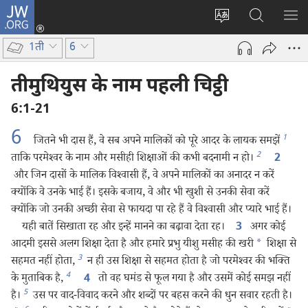
JW.ORG
लॉग-
इन
वेबसाइट
JW.ORG
मैन्यू
(opens
की
पर
दिख
1ती
6
new
भाषा
खोजें
window)
बदलिए
तीमुथियुस के नाम पहली चिट्ठी
6:1-21
6
1
जितने भी दास हैं, वे सब अपने मालिकों को पूरे आदर के लायक समझें
2
ताकि परमेश्‍वर के नाम और मसीही शिक्षाओं की कभी बदनामी न हो।
2
और जिन दासों के मालिक विश्‍वासी हैं, वे अपने मालिकों का अनादर न करें
क्योंकि वे उनके भाई हैं। इसके बजाय, वे और भी खुशी से उनकी सेवा करें
क्योंकि जो उनकी अच्छी सेवा से फायदा पा रहे हैं वे विश्‍वासी और प्यारे भाई हैं।
यही बातें सिखाता रह और इन्हें मानने का बढ़ावा देता रह।
अगर कोई
3
आदमी इससे अलग शिक्षा देता है और हमारे प्रभु यीशु मसीह की खरी
*
शिक्षा से
3
सहमत नहीं होता,
न ही उस शिक्षा से सहमत होता है जो परमेश्‍वर की भक्‍ति
4
के मुताबिक है,
तो वह घमंड से फूल गया है और उसमें कोई समझ नहीं
4
5
है।
उस पर वाद-विवाद करने और शब्दों पर बहस करने की धुन सवार रहती है।