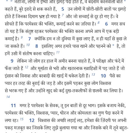
6
*
नतीजा, लोगों में ईर्ष्या और झगड़े पैदा होते हैं, वे बदनाम करनेवाली बातें
*
कहते हैं, बुरे इरादे से शक करते हैं,
उन लोगों में छोटी-छोटी बातों पर झगड़े
5
7
होते हैं जिनका दिमाग भ्रष्ट हो गया है
और जो सच्चाई से दूर हो गए हैं। वे
8
सोचते हैं कि परमेश्‍वर की भक्‍ति, कमाई करने का ज़रिया है।
मगर सच
6
तो यह है कि संतुष्ट रहकर परमेश्‍वर की भक्‍ति करना अपने आप में एक बड़ी
9
कमाई है।
क्योंकि हम न तो दुनिया में कुछ लाए हैं, न ही यहाँ से कुछ ले
7
10
जा सकते हैं।
इसलिए अगर हमारे पास खाने और पहनने को
*
है, तो
8
11
हमें उसी में संतोष करना चाहिए।
लेकिन जो लोग हर हाल में अमीर बनना चाहते हैं, वे परीक्षा और फंदे में
9
12
फँस जाते हैं
और मूर्खता से भरी और खतरनाक ख्वाहिशों में पड़ जाते हैं जो
13
इंसान को विनाश और बरबादी की खाई में धकेल देती हैं।
पैसे का
10
प्यार हर तरह की बुराई की जड़ है और इसमें पड़कर कुछ लोग विश्‍वास
से भटक गए हैं और उन्होंने खुद को कई दुख-तकलीफों से छलनी कर लिया है।
14
मगर हे परमेश्‍वर के सेवक, तू इन बातों से दूर भाग। इसके बजाय नेकी,
11
परमेश्‍वर की भक्‍ति, विश्‍वास, प्यार, धीरज और कोमलता का गुण पैदा करने में
15
लगा रह।
विश्‍वास की अच्छी लड़ाई लड़, हमेशा की ज़िंदगी पर अपनी
12
पकड़ मज़बूत कर जिसके लिए तुझे बुलाया गया था और जिसके बारे में तूने बहुत-