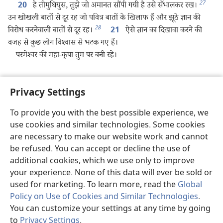
27
हे तीमुथियुस, तुझे जो अमानत सौंपी गयी है उसे सँभालकर रख।
20
उन खोखली बातों से दूर रह जो पवित्र बातों के खिलाफ हैं और झूठे ज्ञान की
28
विरोध करनेवाली बातों से दूर रह।
ऐसे ज्ञान का दिखावा करने की
21
वजह से कुछ लोग विश्‍वास से भटक गए हैं।
परमेश्‍वर की महा-कृपा तुम पर बनी रहे।
Privacy Settings
पिछला
अगला
To provide you with the best possible experience, we
use cookies and similar technologies. Some cookies
are necessary to make our website work and cannot
इस प्रकाशन की कॉपीराइट
be refused. You can accept or decline the use of
additional cookies, which we use only to improve
Copyright
©
2026
Watch Tower Bible and Tract Society of
Pennsylvania.
your experience. None of this data will ever be sold or
इस्तेमाल की शर्तें
|
गोपनीयता नीति
|
PRIVACY SETTINGS
used for marketing. To learn more, read the
Global
Policy on Use of Cookies and Similar Technologies
.
You can customize your settings at any time by going
to
Privacy Settings
.