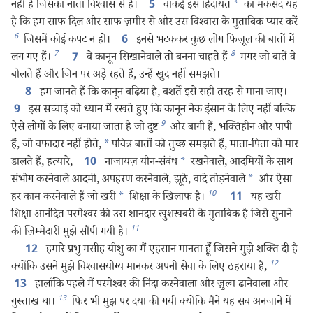
नहीं हैं जिसका नाता विश्‍वास से है।
वाकई इस हिदायत
*
का मकसद यह
5
है कि हम साफ दिल और साफ ज़मीर से और उस विश्‍वास के मुताबिक प्यार करें
6
जिसमें कोई कपट न हो।
इनसे भटककर कुछ लोग फिज़ूल की बातों में
6
7
8
लग गए हैं।
वे कानून सिखानेवाले तो बनना चाहते हैं
मगर जो बातें वे
7
बोलते हैं और जिन पर अड़े रहते हैं, उन्हें खुद नहीं समझते।
हम जानते हैं कि कानून बढ़िया है, बशर्ते इसे सही तरह से माना जाए।
8
इस सच्चाई को ध्यान में रखते हुए कि कानून नेक इंसान के लिए नहीं बल्कि
9
9
ऐसे लोगों के लिए बनाया जाता है जो दुष्ट
और बागी हैं, भक्‍तिहीन और पापी
हैं, जो वफादार नहीं होते,
*
पवित्र बातों को तुच्छ समझते हैं, माता-पिता को मार
डालते हैं, हत्यारे,
नाजायज़ यौन-संबंध
*
रखनेवाले, आदमियों के साथ
10
संभोग करनेवाले आदमी, अपहरण करनेवाले, झूठे, वादे तोड़नेवाले
*
और ऐसा
10
हर काम करनेवाले हैं जो खरी
*
शिक्षा के खिलाफ है।
यह खरी
11
शिक्षा आनंदित परमेश्‍वर की उस शानदार खुशखबरी के मुताबिक है जिसे सुनाने
11
की ज़िम्मेदारी मुझे सौंपी गयी है।
हमारे प्रभु मसीह यीशु का मैं एहसान मानता हूँ जिसने मुझे शक्‍ति दी है
12
12
क्योंकि उसने मुझे विश्‍वासयोग्य मानकर अपनी सेवा के लिए ठहराया है,
हालाँकि पहले मैं परमेश्‍वर की निंदा करनेवाला और ज़ुल्म ढानेवाला और
13
13
गुस्ताख था।
फिर भी मुझ पर दया की गयी क्योंकि मैंने यह सब अनजाने में