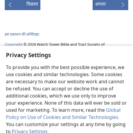
पिछला
अगला
इस प्रकाशन की कॉपीराइट
Copyright
©
2026
Watch Tower Bible and Tract Society of
Pennsylvania.
Privacy Settings
इस्तेमाल की शर्तें
|
गोपनीयता नीति
|
PRIVACY SETTINGS
To provide you with the best possible experience, we
use cookies and similar technologies. Some cookies
are necessary to make our website work and cannot
be refused. You can accept or decline the use of
additional cookies, which we use only to improve
your experience. None of this data will ever be sold or
used for marketing. To learn more, read the
Global
Policy on Use of Cookies and Similar Technologies
.
You can customize your settings at any time by going
to
Privacy Settings
.