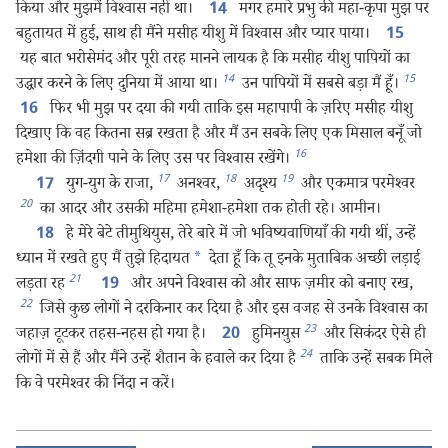
किया और मुझमें विश्‍वास नहीं था।
मगर हमारे प्रभु की महा-कृपा मुझ पर
14
बहुतायत में हुई, साथ ही मैंने मसीह यीशु में विश्‍वास और प्यार पाया।
15
यह बात भरोसेमंद और पूरी तरह मानने लायक है कि मसीह यीशु पापियों का
14
15
उद्धार करने के लिए दुनिया में आया था।
उन पापियों में सबसे बड़ा मैं हूँ।
फिर भी मुझ पर दया की गयी ताकि इस महापापी के ज़रिए मसीह यीशु
16
दिखाए कि वह कितना सब्र रखता है और मैं उन सबके लिए एक मिसाल बनूँ जो
16
हमेशा की ज़िंदगी पाने के लिए उस पर विश्‍वास रखेंगे।
17
18
19
युग-युग के राजा,
अनश्‍वर,
अदृश्‍य
और एकमात्र परमेश्‍वर
17
20
का आदर और उसकी महिमा हमेशा-हमेशा तक होती रहे। आमीन।
हे मेरे बेटे तीमुथियुस, तेरे बारे में जो भविष्यवाणियाँ की गयी थीं, उन्हें
18
ध्यान में रखते हुए मैं तुझे हिदायत
*
देता हूँ कि तू इनके मुताबिक अच्छी लड़ाई
21
लड़ता रह
और अपने विश्‍वास को और साफ ज़मीर को बनाए रख,
19
22
जिसे कुछ लोगों ने दरकिनार कर दिया है और इस वजह से उनके विश्‍वास का
23
जहाज़ टूटकर तहस-नहस हो गया है।
हुमिनयुस
और सिकंदर ऐसे ही
20
24
लोगों में से हैं और मैंने उन्हें शैतान के हवाले कर दिया है
ताकि उन्हें सबक मिले
कि वे परमेश्‍वर की निंदा न करें।