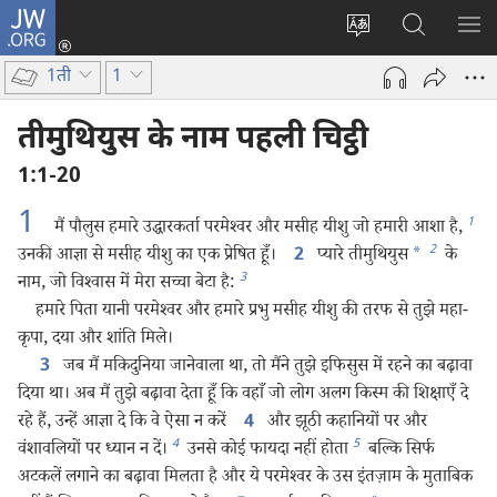
JW.ORG
लॉग-
इन
वेबसाइट
JW.ORG
मैन्यू
(opens
की
पर
दिख
1ती
1
new
भाषा
खोजें
window)
बदलिए
तीमुथियुस के नाम पहली चिट्ठी
1:1-20
1
1
मैं पौलुस हमारे उद्धारकर्ता परमेश्‍वर और मसीह यीशु जो हमारी आशा है,
2
उनकी आज्ञा से मसीह यीशु का एक प्रेषित हूँ।
प्यारे तीमुथियुस
*
के
2
3
नाम, जो विश्‍वास में मेरा सच्चा बेटा है:
हमारे पिता यानी परमेश्‍वर और हमारे प्रभु मसीह यीशु की तरफ से तुझे महा-
कृपा, दया और शांति मिले।
जब मैं मकिदुनिया जानेवाला था, तो मैंने तुझे इफिसुस में रहने का बढ़ावा
3
दिया था। अब मैं तुझे बढ़ावा देता हूँ कि वहाँ जो लोग अलग किस्म की शिक्षाएँ दे
रहे हैं, उन्हें आज्ञा दे कि वे ऐसा न करें
और झूठी कहानियों पर और
4
4
5
वंशावलियों पर ध्यान न दें।
उनसे कोई फायदा नहीं होता
बल्कि सिर्फ
अटकलें लगाने का बढ़ावा मिलता है और ये परमेश्‍वर के उस इंतज़ाम के मुताबिक