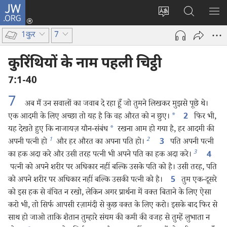
JW.ORG
लॉग-
इन
वेबसाइट
JW.ORG
मैन्यू
(opens
की
पर
दिख
1कुर
7
new
भाषा
खोजें
window)
बदलिए
कुरिंथियों के नाम पहली चिट्ठी
7:1-40
7
अब मैं उन सवालों का जवाब दे रहा हूँ जो तुमने लिखकर मुझसे पूछे थे।
एक आदमी के लिए अच्छा तो यह है कि वह औरत को न छुए।
*
फिर भी,
2
यह देखते हुए कि नाजायज़ यौन-संबंध
*
रखना आम हो गया है, हर आदमी की
1
2
अपनी पत्नी हो
और हर औरत का अपना पति हो।
पति अपनी पत्नी
3
3
का हक अदा करे और उसी तरह पत्नी भी अपने पति का हक अदा करे।
4
पत्नी को अपने शरीर पर अधिकार नहीं बल्कि उसके पति को है। उसी तरह, पति
को अपने शरीर पर अधिकार नहीं बल्कि उसकी पत्नी को है।
तुम एक-दूसरे
5
को इस हक से वंचित न रखो, लेकिन अगर प्रार्थना में वक्‍त बिताने के लिए ऐसा
करो भी, तो सिर्फ आपसी रज़ामंदी से कुछ वक्‍त के लिए करो। इसके बाद फिर से
साथ हो जाओ ताकि शैतान तुम्हारे संयम की कमी की वजह से तुम्हें लुभाता न