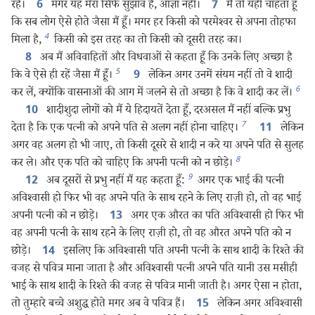
रहे।
मगर यह मेरा सिर्फ सुझाव है, आज्ञा नहीं।
मैं तो यही चाहता हूँ
6
7
कि सब लोग ऐसे होते जैसा मैं हूँ। मगर हर किसी को परमेश्‍वर से अपना तोहफा
4
मिला है,
किसी को इस तरह का तो किसी को दूसरी तरह का।
अब मैं अविवाहितों और विधवाओं से कहता हूँ कि उनके लिए अच्छा है
8
5
कि वे ऐसे ही रहें जैसा मैं हूँ।
लेकिन अगर उनमें संयम नहीं तो वे शादी
9
6
कर लें, क्योंकि वासनाओं की आग में जलने से तो अच्छा है कि वे शादी कर लें।
शादीशुदा लोगों को मैं ये हिदायतें देता हूँ, दरअसल मैं नहीं बल्कि प्रभु
10
7
देता है कि एक पत्नी को अपने पति से अलग नहीं होना चाहिए।
लेकिन
11
अगर वह अलग हो भी जाए, तो किसी दूसरे से शादी न करे या अपने पति से सुलह
8
कर ले। और एक पति को चाहिए कि अपनी पत्नी को न छोड़े।
9
अब दूसरों से प्रभु नहीं मैं यह कहता हूँ:
अगर एक भाई की पत्नी
12
अविश्‍वासी हो फिर भी वह अपने पति के साथ रहने के लिए राज़ी हो, तो वह भाई
अपनी पत्नी को न छोड़े।
अगर एक औरत का पति अविश्‍वासी हो फिर भी
13
वह अपनी पत्नी के साथ रहने के लिए राज़ी हो, तो वह औरत अपने पति को न
छोड़े।
इसलिए कि अविश्‍वासी पति अपनी पत्नी के साथ शादी के रिश्‍ते की
14
वजह से पवित्र माना जाता है और अविश्‍वासी पत्नी अपने पति यानी उस मसीही
भाई के साथ शादी के रिश्‍ते की वजह से पवित्र मानी जाती है। अगर ऐसा न होता,
तो तुम्हारे बच्चे अशुद्ध होते मगर अब वे पवित्र हैं।
लेकिन अगर अविश्‍वासी
15