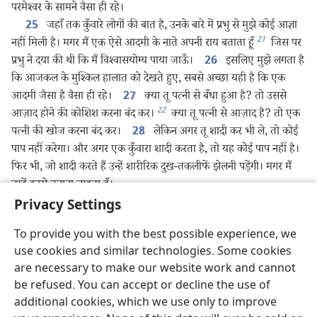
परमेश्‍वर के सामने वैसा ही रहे।
जहाँ तक कुँवारे लोगों की बात है, उनके बारे में प्रभु से मुझे कोई आज्ञा
25
21
नहीं मिली है। मगर मैं एक ऐसे आदमी के नाते अपनी राय बताता हूँ
जिस पर
प्रभु ने दया की थी कि मैं विश्‍वासयोग्य पाया जाऊँ।
इसलिए मुझे लगता है
26
कि आजकल के मुश्‍किल हालात को देखते हुए, सबसे अच्छा यही है कि एक
आदमी जैसा है वैसा ही रहे।
क्या तू पत्नी से बँधा हुआ है? तो उससे
27
22
आज़ाद होने की कोशिश करना बंद कर।
क्या तू पत्नी से आज़ाद है? तो एक
पत्नी की खोज करना बंद कर।
लेकिन अगर तू शादी कर भी ले, तो कोई
28
पाप नहीं करेगा। और अगर एक कुँवारा शादी करता है, तो यह कोई पाप नहीं है।
फिर भी, जो शादी करते हैं उन्हें शारीरिक दुख-तकलीफें झेलनी पड़ेंगी। मगर मैं
तुम्हें इनसे बचाना चाहता हूँ।
इसके अलावा, भाइयो मैं यह कहता हूँ, जो वक्‍त रह गया है उसे घटाया
29
Privacy Settings
23
गया है।
इसलिए जिनकी पत्नियाँ हैं, वे अब से ऐसे रहें जैसे उनकी पत्नियाँ
To provide you with the best possible experience, we
नहीं हैं
और जो रोते हैं वे ऐसे रहें जो रोते नहीं, जो खुशियाँ मनाते हैं वे
30
use cookies and similar technologies. Some cookies
ऐसे रहें जो खुशियाँ नहीं मनाते और जो खरीदते हैं वे ऐसे रहें मानो उन्होंने खरीदा
are necessary to make our website work and cannot
ही नहीं।
इस दुनिया का इस्तेमाल करनेवाले ऐसे हों जो इसका पूरा-पूरा
31
be refused. You can accept or decline the use of
इस्तेमाल नहीं करते, क्योंकि इस दुनिया का दृश्‍य बदल रहा है।
वाकई, मैं
32
additional cookies, which we use only to improve
चाहता हूँ कि तुम चिंताओं से आज़ाद रहो। अविवाहित आदमी प्रभु की सेवा से