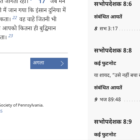
ात जागता रहा।
*
जब मैंने
17
सभोपदेशक 8:6
ो मैं जान गया कि इंसान दुनिया में
संबंधित आयतें
22
सकता।
वह चाहे जितनी भी
े आपको कितना ही बुद्धिमान
8
सभ 3:17
23
कता।
सभोपदेशक 8:8
अगला
कई फुटनोट
या शायद, “उसे नहीं बचा
संबंधित आयतें
9
भज 89:48
ociety of Pennsylvania.
GS
सभोपदेशक 8:9
कई फुटनोट