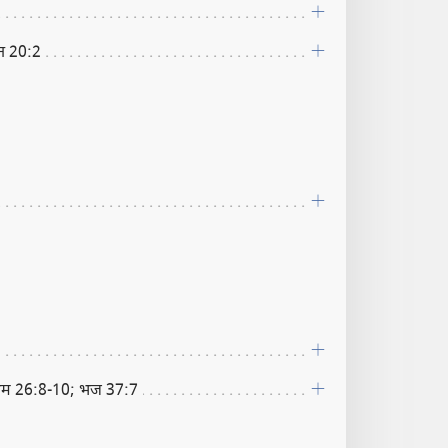
ीत 20:2
शम 26:8-10; भज 37:7