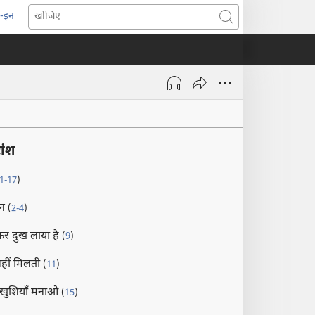
-इन
pens
खोजिए
ew
indow)
ांश
1-17
)
ान
(
2-4
)
कर दुख लाया है
(
9
)
नहीं मिलती
(
11
)
ुशियाँ मनाओ
(
15
)