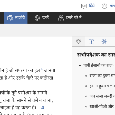
हिंदी
लॉग
भाषा
(o
चुनें
n
लाइब्रेरी
खबरें
हमारे बारे में
w
सभोपदेशक का सार
पापी इंसानों का राज
(
 कौन है जो समस्या का हल
*
जानता
राजा का हुक्म म
ठता है और उसके चेहरे पर कठोरता
इंसान हुक्म चला
्योंकि तूने परमेश्‍वर के सामने
जब सज़ा जल्दी 
 राजा के सामने से चले न जाना,
खाओ-पीओ और ख
चाहता है वह करता है।
4