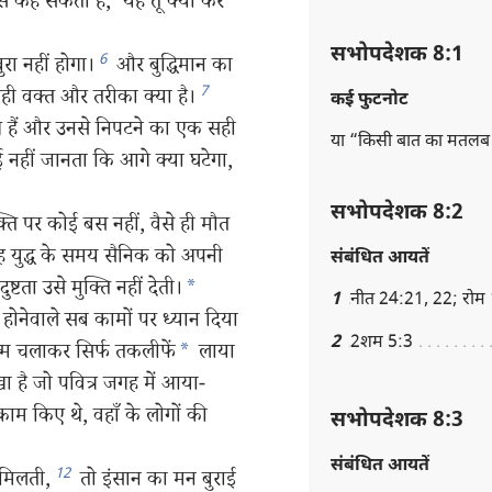
 कह सकता है, ‘यह तू क्या कर
सभोपदेशक 8:1
6
रा नहीं होगा।
और बुद्धिमान का
7
ी वक्‍त और तरीका क्या है।
कई फुटनोट
दुख हैं और उनसे निपटने का एक सही
या “किसी बात का मतलब
नहीं जानता कि आगे क्या घटेगा,
सभोपदेशक 8:2
ि पर कोई बस नहीं, वैसे ही मौत
 युद्ध के समय सैनिक को अपनी
संबंधित आयतें
ष्टता उसे मुक्‍ति नहीं देती।
*
1
नीत 24:21, 22; रोम
होनेवाले सब कामों पर ध्यान दिया
2
2शम 5:3
क्म चलाकर सिर्फ तकलीफें
*
लाया
देखा है जो पवित्र जगह में आया-
 काम किए थे, वहाँ के लोगों की
सभोपदेशक 8:3
संबंधित आयतें
12
 मिलती,
तो इंसान का मन बुराई