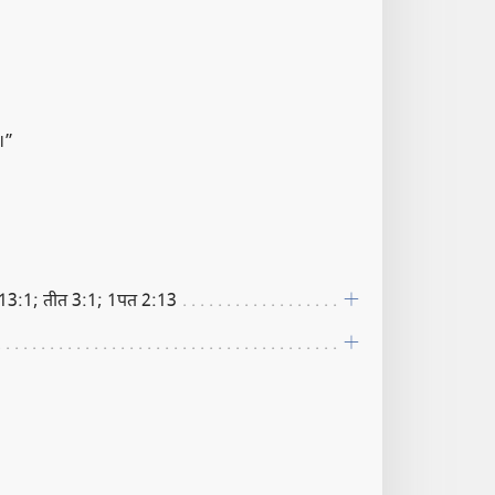
।”
 13:1; तीत 3:1; 1पत 2:13