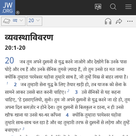
JW.ORG
लॉग-
इन
वेबसाइट
JW.ORG
मैन्यू
(opens
की
पर
दिख
व्य
20
new
भाषा
खोजें
window)
बदलिए
व्यवस्थाविवरण
20:1-20
20
जब तुम अपने दुश्‍मनों से युद्ध करने जाओगे और देखोगे कि उनके पास
घोड़े और रथ हैं और उनके सैनिक तुमसे ज़्यादा हैं, तो तुम उनसे डर मत जाना
क्योंकि तुम्हारा परमेश्‍वर यहोवा तुम्हारे साथ है, जो तुम्हें मिस्र से बाहर लाया है।
1
जब तुम्हारी सेना युद्ध के लिए तैयार खड़ी हो, तब याजक को सेना के
2
2
सामने आकर उससे बात करनी चाहिए।
उसे सैनिकों से यह कहना
3
चाहिए, ‘हे इसराएलियो, सुनो। तुम जो अपने दुश्‍मनों से युद्ध करने जा रहे हो, तुम
अपना दिल कमज़ोर न होने देना। तुम दुश्‍मनों से बिलकुल न डरना, न ही उनसे
खौफ खाना या उनसे थर-थर काँपना
क्योंकि तुम्हारा परमेश्‍वर यहोवा
4
तुम्हारे साथ-साथ चल रहा है और वह तुम्हारी तरफ से दुश्‍मनों से लड़ेगा और तुम्हें
3
बचाएगा।’