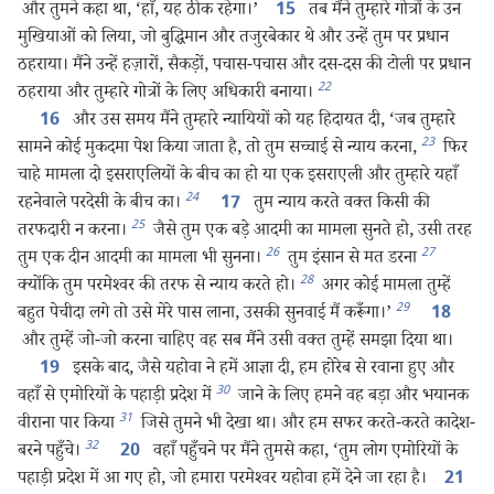
और तुमने कहा था, ‘हाँ, यह ठीक रहेगा।’
तब मैंने तुम्हारे गोत्रों के उन
15
मुखियाओं को लिया, जो बुद्धिमान और तजुरबेकार थे और उन्हें तुम पर प्रधान
ठहराया। मैंने उन्हें हज़ारों, सैकड़ों, पचास-पचास और दस-दस की टोली पर प्रधान
22
ठहराया और तुम्हारे गोत्रों के लिए अधिकारी बनाया।
और उस समय मैंने तुम्हारे न्यायियों को यह हिदायत दी, ‘जब तुम्हारे
16
23
सामने कोई मुकदमा पेश किया जाता है, तो तुम सच्चाई से न्याय करना,
फिर
चाहे मामला दो इसराएलियों के बीच का हो या एक इसराएली और तुम्हारे यहाँ
24
रहनेवाले परदेसी के बीच का।
तुम न्याय करते वक्‍त किसी की
17
25
तरफदारी न करना।
जैसे तुम एक बड़े आदमी का मामला सुनते हो, उसी तरह
26
27
तुम एक दीन आदमी का मामला भी सुनना।
तुम इंसान से मत डरना
28
क्योंकि तुम परमेश्‍वर की तरफ से न्याय करते हो।
अगर कोई मामला तुम्हें
29
बहुत पेचीदा लगे तो उसे मेरे पास लाना, उसकी सुनवाई मैं करूँगा।’
18
और तुम्हें जो-जो करना चाहिए वह सब मैंने उसी वक्‍त तुम्हें समझा दिया था।
इसके बाद, जैसे यहोवा ने हमें आज्ञा दी, हम होरेब से रवाना हुए और
19
30
वहाँ से एमोरियों के पहाड़ी प्रदेश में
जाने के लिए हमने वह बड़ा और भयानक
31
वीराना पार किया
जिसे तुमने भी देखा था। और हम सफर करते-करते कादेश-
32
बरने पहुँचे।
वहाँ पहुँचने पर मैंने तुमसे कहा, ‘तुम लोग एमोरियों के
20
पहाड़ी प्रदेश में आ गए हो, जो हमारा परमेश्‍वर यहोवा हमें देने जा रहा है।
21