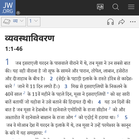
JW.ORG
लॉग-
इन
वेबसाइट
JW.ORG
मैन्यू
(opens
की
पर
दिख
व्य
1
new
भाषा
खोजें
window)
बदलिए
व्यवस्थाविवरण
1:1-46
1
जब इसराएली यरदन के पासवाले वीराने में थे, तब मूसा ने उन सबसे बात
की। यह वही वीराना है जो सूफ के सामने और पारान, तोपेल, लाबान, हसेरोत
और दीजाहाब के बीच है।
(सेईर के पहाड़ी इलाके के रास्ते होरेब से कादेश-
2
1
बरने
जाने में 11 दिन लगते हैं।)
मिस्र से इसराएलियों के निकलने के
3
2
40वें साल
के 11वें महीने के पहले दिन, मूसा ने इसराएलियों
*
को वह सारी
बातें बतायीं जो यहोवा ने उसे बताने की हिदायत दी थी।
यह उन दिनों की
4
3
बात है जब मूसा ने हेशबोन में रहनेवाले एमोरियों के राजा सीहोन
को और
4
5
अश्‍तारोत में रहनेवाले बाशान के राजा ओग
को एदरेई में हराया था।
5
जब वे मोआब देश में यरदन के इलाके में थे, तब मूसा ने उन्हें परमेश्‍वर के कानून
6
के बारे में यह समझाया: