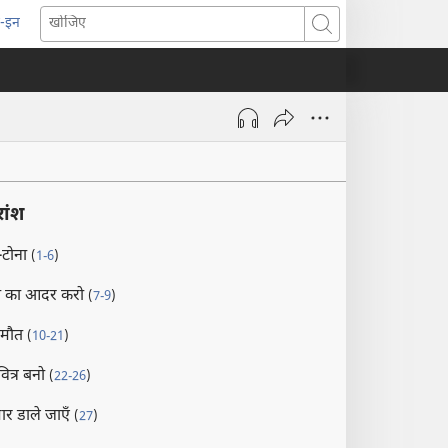
-इन
pens
खोजिए
ew
indow)
रांश
-टोना
(
1-6
)
िता का आदर करो
(
7-9
)
 मौत
(
10-21
)
वित्र बनो
(
22-26
)
मार डाले जाएँ
(
27
)