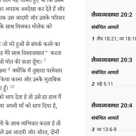
 लोग यह जानते हुए भी कि उसने
का अपराध अनदेखा कर देते हैं और
लैव्यव्यवस्था 20:2
बेशक उस आदमी और उसके परिवार
के साथ मिलकर मोलेक को
संबंधित आयतें
1
लैव 18:21; व्य 18:1
जो मरे हुओं से संपर्क करने का
ह मेरे साथ विश्‍वासघात
*
करता
लैव्यव्यवस्था 20:3
7
े मौत की सज़ा दूँगा।
8
खना
क्योंकि मैं तुम्हारा परमेश्‍वर
संबंधित आयतें
न किया करना और उनके मुताबिक
2
यहे 5:11
10
ा हूँ।
शाप देता है तो उसे हर हाल में
लैव्यव्यवस्था 20:4
ा अपनी माँ को शाप दिया है,
संबंधित आयतें
ी के साथ व्यभिचार करता है तो
3
व्य 13:6-9
वाले उस आदमी और औरत, दोनों