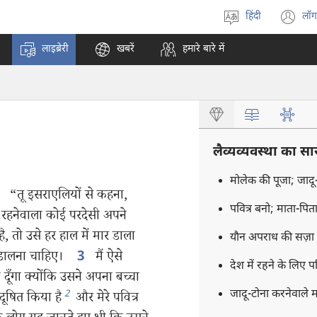
हिंदी
लॉग
भाषा
(o
चुनें
n
लाइब्रेरी
खबरें
हमारे बारे में
w
लैव्यव्यवस्था का सा
मोलेक की पूजा; जादू
“तू इसराएलियों से कहना,
2
पवित्र बनो; माता-प
रहनेवाला कोई परदेसी अपने
, तो उसे हर हाल में मार डाला
यौन अपराध की सज़ा
ार डालना चाहिए।
मैं ऐसे
3
देश में रहने के लिए प
ूँगा क्योंकि उसने अपना बच्चा
जादू-टोना करनेवाले 
2
दूषित किया है
और मेरे पवित्र