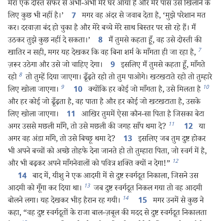
मेरा एक दोस्त सफर से अभी-अभी मेरे घर आया है और मेरे पास उसे खिलाने के
लिए कुछ भी नहीं है।’
मगर वह अंदर से जवाब देता है, ‘मुझे परेशान मत
7
कर। दरवाज़ा बंद हो चुका है और मेरे बच्चे मेरे साथ बिस्तर पर सो रहे हैं। मैं
उठकर तुझे कुछ नहीं दे सकता।’
मैं तुमसे कहता हूँ, वह उसे दोस्ती की
8
7
खातिर न सही, मगर यह देखकर कि वह बिना शर्म के माँगता ही जा रहा है,
ज़रूर उठेगा और उसे जो चाहिए देगा।
इसलिए मैं तुमसे कहता हूँ, माँगते
9
8
रहो
तो तुम्हें दिया जाएगा। ढूँढ़ते रहो तो तुम पाओगे। खटखटाते रहो तो तुम्हारे
9
10
लिए खोला जाएगा।
क्योंकि हर कोई जो माँगता है, उसे मिलता है
10
और हर कोई जो ढूँढ़ता है, वह पाता है और हर कोई जो खटखटाता है, उसके
लिए खोला जाएगा।
आखिर तुममें ऐसा कौन-सा पिता है जिसका बेटा
11
11
अगर उससे मछली माँगे, तो उसे मछली की जगह साँप थमा दे?
या
12
अगर वह अंडा माँगे, तो उसे बिच्छू थमा दे?
इसलिए जब तुम दुष्ट होकर
13
भी अपने बच्चों को अच्छे तोहफे देना जानते हो तो तुम्हारा पिता, जो स्वर्ग में है,
12
और भी बढ़कर अपने माँगनेवालों को पवित्र शक्‍ति क्यों न देगा!”
बाद में, यीशु ने एक आदमी में से दुष्ट स्वर्गदूत निकाला, जिसने उस
14
13
आदमी को गूँगा कर दिया था।
जब दुष्ट स्वर्गदूत निकल गया तो वह आदमी
14
बोलने लगा। यह देखकर भीड़ हैरान रह गयी।
मगर उनमें से कुछ ने
15
कहा, “वह दुष्ट स्वर्गदूतों के राजा बाल-ज़बूल की मदद से दुष्ट स्वर्गदूत निकालता