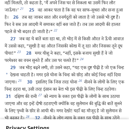
नहीं मिलती, तो कहता है, ‘मैं अपने जिस घर से निकला था उसमें फिर लौट
21
जाऊँगा।’
वह आकर पाता है कि वह घर साफ-सुथरा और सजा हुआ
25
है।
तब वह जाकर सात और स्वर्गदूतों को लाता है जो उससे भी दुष्ट हैं।
26
फिर वे सब उस आदमी में समाकर वहीं बस जाते हैं। तब उस आदमी की हालत
22
पहले से भी बदतर हो जाती है।”
जब वह ये बातें बता रहा था, तो भीड़ में से किसी औरत ने ऊँची आवाज़
27
में उससे कहा, “सुखी है वह औरत जिसकी कोख में तू रहा और जिसका तूने दूध
23
पीया!”
मगर यीशु ने कहा, “नहीं, इसके बजाय सुखी हैं वे जो
28
24
परमेश्‍वर का वचन सुनते हैं और उस पर चलते हैं!”
जब भीड़ बढ़ने लगी, तो उसने कहा, “यह एक दुष्ट पीढ़ी है जो एक चिन्ह
29
*
देखना चाहती है। मगर इसे योना के चिन्ह को छोड़ और कोई चिन्ह नहीं दिया
25
26
जाएगा।
इसलिए कि जिस तरह योना
नीनवे के लोगों के लिए एक
30
चिन्ह ठहरा था, उसी तरह इंसान का बेटा भी इस पीढ़ी के लिए चिन्ह ठहरेगा।
27
दक्षिण की रानी
को न्याय के वक्‍त इस पीढ़ी के लोगों के साथ उठाया
31
जाएगा और वह इन्हें दोषी ठहराएगी क्योंकि वह सुलैमान की बुद्धि की बातें सुनने
के लिए पृथ्वी के छोर से आयी थी। मगर देखो! यहाँ वह मौजूद है जो सुलैमान से
28
भी बढ़कर है।
नीनवे के लोग न्याय के वक्‍त इस पीढ़ी के साथ उठेंगे
32
और इसे दोषी ठहराएँगे क्योंकि उन्होंने योना का प्रचार सुनकर पश्‍चाताप किया
Privacy Settings