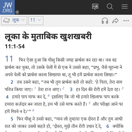
JW.ORG
लॉग-
इन
वेबसाइट
JW.ORG
मैन्यू
(opens
की
पर
दिख
लूक
11
new
भाषा
खोजें
window)
बदलिए
लूका के मुताबिक खुशखबरी
11:1-54
11
फिर ऐसा हुआ कि यीशु किसी जगह प्रार्थना कर रहा था। जब वह
प्रार्थना कर चुका, तो उसके चेलों में से एक ने उससे कहा, “प्रभु, जैसे यूहन्‍ना ने
अपने चेलों को प्रार्थना करना सिखाया था, तू भी हमें प्रार्थना करना सिखा।”
तब उसने कहा, “जब भी तुम प्रार्थना करो तो कहो: ‘हे पिता, तेरा नाम
2
1
2
3
पवित्र किया जाए।
तेरा राज आए।
हर दिन की रोटी हमें देता रह।
3
4
हमारे पाप माफ कर दे,
इसलिए कि जो भी हमारे खिलाफ पाप करके
4
5
हमारा कर्ज़दार बन जाता है, हम भी उसे माफ करते हैं।
और परीक्षा आने पर
6
हमें गिरने न दे।’”
फिर यीशु ने उनसे कहा, “मान लो तुम्हारा एक दोस्त है और तुम आधी
5
रात को जाकर उससे कहते हो, ‘दोस्त, मुझे तीन रोटी उधार दे दे,
क्योंकि
6