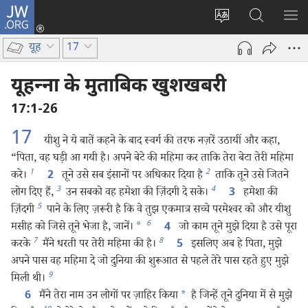
JW.ORG
लॉग-
इन
वेबसाइट
JW.ORG
मैन्यू
(opens
की
पर
दिख
यूह
17
new
भाषा
खोजें
window)
बदलिए
यूहन्‍ना के मुताबिक खुशखबरी
17:1-26
17
यीशु ने ये बातें कहने के बाद स्वर्ग की तरफ नज़रें उठायीं और कहा,
“पिता, वह घड़ी आ गयी है। अपने बेटे की महिमा कर ताकि तेरा बेटा तेरी महिमा
1
2
करे।
तूने उसे सब इंसानों पर अधिकार दिया है
ताकि तूने उसे जितने
2
3
4
लोग दिए हैं,
उन सबको वह हमेशा की ज़िंदगी दे सके।
हमेशा की
3
5
ज़िंदगी
पाने के लिए ज़रूरी है कि वे तुझ एकमात्र सच्चे परमेश्‍वर को और यीशु
6
मसीह को जिसे तूने भेजा है, जानें।
*
जो काम तूने मुझे दिया है उसे पूरा
4
7
8
करके
मैंने धरती पर तेरी महिमा की है।
इसलिए अब हे पिता, मुझे
5
अपने पास वह महिमा दे जो दुनिया की शुरूआत से पहले तेरे पास रहते हुए मुझे
9
मिली थी।
मैंने तेरा नाम उन लोगों पर ज़ाहिर किया
*
है जिन्हें तूने दुनिया में से मुझे
6