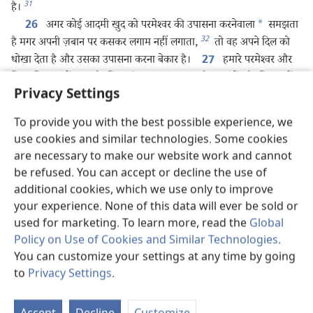
31
है।
अगर कोई आदमी खुद को परमेश्‍वर की उपासना करनेवाला
*
समझता
26
32
है मगर अपनी ज़बान पर कसकर लगाम नहीं लगाता,
तो वह अपने दिल को
धोखा देता है और उसका उपासना करना बेकार है।
हमारे परमेश्‍वर और
27
पिता की नज़र में शुद्ध और निष्कलंक उपासना
*
यह है: अनाथों और विधवाओं
Privacy Settings
33
की मुसीबतों में देखभाल की जाए
और खुद को दुनिया से बेदाग रखा जाए।
34
To provide you with the best possible experience, we
use cookies and similar technologies. Some cookies
are necessary to make our website work and cannot
पिछला
अगला
be refused. You can accept or decline the use of
additional cookies, which we use only to improve
your experience. None of this data will ever be sold or
used for marketing. To learn more, read the
Global
इस प्रकाशन की कॉपीराइट
Policy on Use of Cookies and Similar Technologies
.
You can customize your settings at any time by going
Copyright
©
2026
Watch Tower Bible and Tract Society of
to
Privacy Settings
.
Pennsylvania.
St
इस्तेमाल की शर्तें
|
गोपनीयता नीति
|
PRIVACY SETTINGS
P