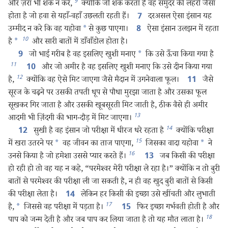
9
और ज़रा भी शक न करे,
क्योंकि जो शक करता है वह समुंदर की लहरों जैसा
होता है जो हवा से यहाँ-वहाँ उछलती रहती हैं।
दरअसल ऐसा इंसान यह
7
उम्मीद न करे कि वह यहोवा
*
से कुछ पाएगा।
ऐसा इंसान उलझन में रहता
8
10
है
*
और सारी बातों में डाँवाँडोल होता है।
जो भाई गरीब है वह इसलिए खुशी मनाए
*
कि उसे ऊँचा किया गया है
9
11
और जो अमीर है वह इसलिए खुशी मनाए कि उसे दीन किया गया
10
12
है,
क्योंकि वह ऐसे मिट जाएगा जैसे मैदान में उगनेवाला फूल।
जैसे
11
सूरज के चढ़ने पर उसकी तपती धूप से पौधा मुरझा जाता है और उसका फूल
सूखकर गिर जाता है और उसकी खूबसूरती मिट जाती है, ठीक वैसे ही अमीर
13
आदमी भी ज़िंदगी की भाग-दौड़ में मिट जाएगा।
14
सुखी है वह इंसान जो परीक्षा में धीरज धरे रहता है
क्योंकि परीक्षा
12
15
में खरा उतरने पर
*
वह जीवन का ताज पाएगा,
जिसका वादा यहोवा
*
ने
16
उनसे किया है जो हमेशा उससे प्यार करते हैं।
जब किसी की परीक्षा
13
हो रही हो तो वह यह न कहे, “परमेश्‍वर मेरी परीक्षा ले रहा है।” क्योंकि न तो बुरी
बातों से परमेश्‍वर की परीक्षा ली जा सकती है, न ही वह खुद बुरी बातों से किसी
की परीक्षा लेता है।
लेकिन हर किसी की इच्छा उसे खींचती और लुभाती
14
17
है,
*
जिससे वह परीक्षा में पड़ता है।
फिर इच्छा गर्भवती होती है और
15
18
पाप को जन्म देती है और जब पाप कर लिया जाता है तो यह मौत लाता है।