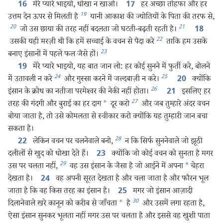
मेरे प्यारे भाइयो, धोखा न खाओ।
हर अच्छा तोहफा और हर
16
17
19
उत्तम देन ऊपर से मिलती है
यानी आकाश की ज्योतियों के पिता की तरफ से,
20
21
जो उस छाया की तरह नहीं बदलता जो घटती-बढ़ती रहती है।
18
22
उसकी यही मरज़ी थी कि हमें सच्चाई के वचन से पैदा करे
ताकि हम उसके
23
बनाए इंसानों में पहले फल जैसे हों।
मेरे प्यारे भाइयो, यह बात जान लो: हर कोई सुनने में फुर्ती करे, बोलने
19
24
25
में उतावली न करे
और गुस्सा करने में जल्दबाज़ी न करे।
क्योंकि
20
26
इंसान के क्रोध का नतीजा परमेश्‍वर की नेकी नहीं होता।
इसलिए हर
21
27
तरह की गंदगी और बुराई का हर दाग
*
दूर करो
और जब तुम्हारे अंदर वचन
बोया जाता है, तो उसे कोमलता से स्वीकार करो क्योंकि यह तुम्हारी जान बचा
सकता है।
28
लेकिन वचन पर चलनेवाले बनो,
न कि सिर्फ सुननेवाले जो झूठी
22
दलीलों से खुद को धोखा देते हैं।
क्योंकि जो कोई वचन को सुनता है मगर
23
29
उस पर चलता नहीं,
वह उस इंसान के जैसा है जो आईने में अपना
*
चेहरा
देखता है।
वह अपनी सूरत देखता है और चला जाता है और फौरन भूल
24
जाता है कि वह किस तरह का इंसान है।
मगर जो इंसान आज़ादी
25
30
दिलानेवाले खरे कानून को करीब से जाँचता
*
है
और उसमें लगा रहता है,
ऐसा इंसान सुनकर भूलता नहीं मगर उस पर चलता है और इससे वह खुशी पाता