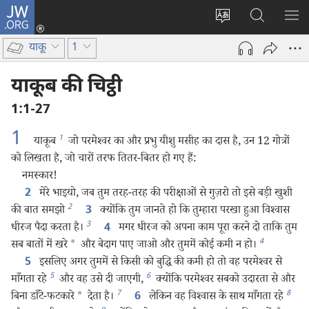
JW.ORG
लॉग-
इन
वेबसाइट
JW.ORG
मैन्यू
(opens
की
पर
दिख
याकू
1
new
भाषा
खोजें
window)
बदलिए
याकूब की चिट्ठी
1:1-27
1
1
याकूब
जो परमेश्‍वर का और प्रभु यीशु मसीह का दास है, उन 12 गोत्रों
को लिखता है, जो चारों तरफ तितर-बितर हो गए हैं:
नमस्कार!
मेरे भाइयो, जब तुम तरह-तरह की परीक्षाओं से गुज़रो तो इसे बड़ी खुशी
2
2
की बात समझो
क्योंकि तुम जानते हो कि तुम्हारा परखा हुआ विश्‍वास
3
3
धीरज पैदा करता है।
मगर धीरज को अपना काम पूरा करने दो ताकि तुम
4
4
सब बातों में खरे
*
और बेदाग पाए जाओ और तुममें कोई कमी न हो।
इसलिए अगर तुममें से किसी को बुद्धि की कमी हो तो वह परमेश्‍वर से
5
5
6
माँगता रहे
और वह उसे दी जाएगी,
क्योंकि परमेश्‍वर सबको उदारता से और
7
8
बिना डाँटे-फटकारे
*
देता है।
लेकिन वह विश्‍वास के साथ माँगता रहे
6