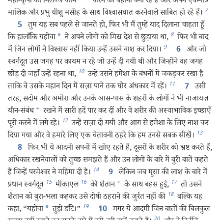
महा-कृपा को निर्लज्ज काम
*
करने का बहाना बना रहे हैं और अपने एकमात्र
7
मालिक और प्रभु यीशु मसीह के साथ विश्‍वासघात करनेवाले साबित हो रहे हैं।
तुम यह सब पहले से जानते हो, फिर भी मैं तुम्हें याद दिलाना चाहता हूँ
5
8
कि हालाँकि यहोवा
*
ने अपने लोगों को मिस्र देश से छुड़ाया था,
फिर भी बाद
9
में जिन लोगों ने विश्‍वास नहीं किया उन्हें उसने नाश कर दिया।
और जो
6
स्वर्गदूत उस जगह पर कायम न रहे जो उन्हें दी गयी थी और जिन्होंने वह जगह
10
छोड़ दी जहाँ उन्हें रहना था,
उन्हें उसने हमेशा के बंधनों में जकड़कर रखा है
11
ताकि वे उसके महान दिन में सज़ा पाने तक घोर अंधकार में रहें।
उसी
7
तरह, सदोम और अमोरा और उनके आस-पास के शहरों के लोगों ने भी नाजायज़
यौन-संबंध
*
रखने में सारी हदें पार कर दीं और वे शरीर की अस्वाभाविक इच्छाएँ
12
पूरी करने में लगे रहे।
उन्हें सज़ा दी गयी और आग से हमेशा के लिए नाश कर
13
दिया गया और वे हमारे लिए एक चेतावनी ठहरे कि हम उनसे सबक सीखें।
फिर भी ये आदमी सपनों में खोए रहते हैं, दूसरों के शरीर को भ्रष्ट करते हैं,
8
अधिकार रखनेवालों को तुच्छ समझते हैं और उन लोगों के बारे में बुरी बातें कहते
14
हैं जिन्हें परमेश्‍वर ने महिमा दी है।
लेकिन जब मूसा की लाश के बारे में
9
15
16
17
प्रधान स्वर्गदूत
मीकाएल
की शैतान
*
के साथ बहस हुई,
तो उसने
18
शैतान को बुरा-भला कहकर उसे दोषी ठहराने की जुर्रत नहीं की
बल्कि यह
19
कहा, “यहोवा
*
तुझे डाँटे।”
मगर ये आदमी जिन बातों की बिलकुल
10
20