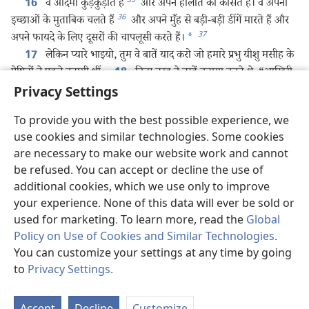
35
वे आदमी कुड़कुड़ाते हैं
और अपने हालात को कोसते हैं। वे अपनी
16
36
इच्छाओं के मुताबिक चलते हैं
और अपने मुँह से बड़ी-बड़ी डींगें मारते हैं और
37
अपने फायदे के लिए दूसरों की चापलूसी करते हैं।
*
लेकिन प्यारे भाइयो, तुम वे बातें याद करो जो हमारे प्रभु यीशु मसीह के
17
प्रेषितों ने पहले बतायी थीं,
किस तरह वे तुम्हें बताया करते थे, “आखिरी
18
वक्‍त में खिल्ली उड़ानेवाले आएँगे जो अपनी बुरी इच्छाओं के मुताबिक काम
Privacy Settings
38
39
करेंगे।”
यही वे आदमी हैं जो फूट डालते हैं,
शारीरिक सोच रखते
19
To provide you with the best possible experience, we
*
हैं और जिनमें परमेश्‍वर की पवित्र शक्‍ति नहीं है।
मगर प्यारे भाइयो,
20
use cookies and similar technologies. Some cookies
तुम अपने पवित्र विश्‍वास की बुनियाद पर खुद को मज़बूत करो और पवित्र शक्‍ति
are necessary to make our website work and cannot
40
के मार्गदर्शन के मुताबिक प्रार्थना करो
ताकि हमारे प्रभु यीशु मसीह की
21
be refused. You can accept or decline the use of
41
दया पाने का इंतज़ार करते हुए जिससे तुम्हें हमेशा की ज़िंदगी मिलेगी,
तुम
additional cookies, which we use only to improve
42
खुद को परमेश्‍वर के प्यार के लायक बनाए रखो।
साथ ही, ऐसे लोगों
22
your experience. None of this data will ever be sold or
43
44
को दया दिखाते रहो
जो शक करते हैं
और झपटकर उन्हें विनाश
23
used for marketing. To learn more, read the
Global
45
की आग से बाहर निकालो और बचा लो।
मगर दूसरों पर भी दया करते रहो
Policy on Use of Cookies and Similar Technologies
.
और एहतियात बरतो और इस दौरान उनके बुरे कामों से नफरत करो जिनसे
You can customize your settings at any time by going
46
उन्होंने खुद को दागदार कर लिया है।
*
to
Privacy Settings
.
परमेश्‍वर तुम्हें ठोकर खाने से बचा सकता है और अपनी महिमा के
St
24
P
47
सामने
*
निष्कलंक खड़ा कर सकता है
और तुम्हें बहुत खुशी दे सकता है।