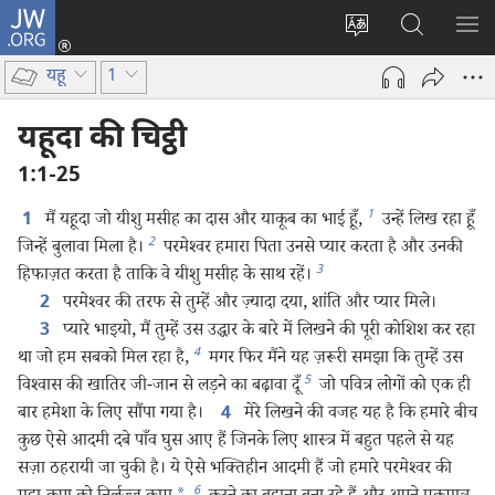
JW.ORG
लॉग-
इन
वेबसाइट
JW.ORG
मैन्यू
(opens
की
पर
दिख
यहू
1
new
भाषा
खोजें
window)
बदलिए
यहूदा की चिट्ठी
1:1-25
1
मैं यहूदा जो यीशु मसीह का दास और याकूब का भाई हूँ,
उन्हें लिख रहा हूँ
1
2
जिन्हें बुलावा मिला है।
परमेश्‍वर हमारा पिता उनसे प्यार करता है और उनकी
3
हिफाज़त करता है ताकि वे यीशु मसीह के साथ रहें।
परमेश्‍वर की तरफ से तुम्हें और ज़्यादा दया, शांति और प्यार मिले।
2
प्यारे भाइयो, मैं तुम्हें उस उद्धार के बारे में लिखने की पूरी कोशिश कर रहा
3
4
था जो हम सबको मिल रहा है,
मगर फिर मैंने यह ज़रूरी समझा कि तुम्हें उस
5
विश्‍वास की खातिर जी-जान से लड़ने का बढ़ावा दूँ
जो पवित्र लोगों को एक ही
बार हमेशा के लिए सौंपा गया है।
मेरे लिखने की वजह यह है कि हमारे बीच
4
कुछ ऐसे आदमी दबे पाँव घुस आए हैं जिनके लिए शास्त्र में बहुत पहले से यह
सज़ा ठहरायी जा चुकी है। ये ऐसे भक्‍तिहीन आदमी हैं जो हमारे परमेश्‍वर की
6