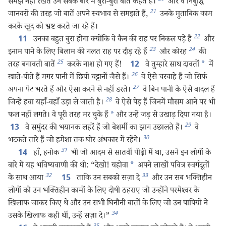
समझ नहीं रखते उन सबके बारे में बुरी-बुरी बातें कहते हैं।
और वे निर्बुद्धि
21
जानवरों की तरह जो बातें अपने स्वभाव से समझते हैं,
उनके मुताबिक काम
करके खुद को भ्रष्ट करते जा रहे हैं।
22
उनका बहुत बुरा होगा क्योंकि वे कैन की राह पर निकल पड़े हैं
और
11
23
24
इनाम पाने के लिए बिलाम की गलत राह पर दौड़ रहे हैं
और कोरह
की
25
तरह बगावती बातें
करके नाश हो गए हैं!
वे तुम्हारे साथ दावतों
*
में
12
26
खाते-पीते हैं मगर पानी में छिपी चट्टानों जैसे हैं।
वे ऐसे चरवाहे हैं जो सिर्फ
27
अपना पेट भरते हैं और ऐसा करने से नहीं डरते।
वे बिन पानी के ऐसे बादल हैं
28
जिन्हें हवा यहाँ-वहाँ उड़ा ले जाती है।
वे ऐसे पेड़ हैं जिनमें मौसम आने पर भी
फल नहीं लगते। वे पूरी तरह मर चुके हैं
*
और उन्हें जड़ से उखाड़ दिया गया है।
29
वे समुंदर की भयानक लहरें हैं जो बेशर्मी का झाग उछालते हैं।
वे
13
30
भटकते तारे हैं जो हमेशा तक घोर अंधकार में रहेंगे।
31
हाँ, हनोक
भी जो आदम से सातवीं पीढ़ी में था, उसने इन लोगों के
14
बारे में यह भविष्यवाणी की थी: “देखो! यहोवा
*
अपने लाखों पवित्र स्वर्गदूतों
32
33
के साथ आया
ताकि उन सबको सज़ा दे
और उन सब भक्‍तिहीन
15
लोगों को उन भक्‍तिहीन कामों के लिए दोषी ठहराए जो उन्होंने परमेश्‍वर के
खिलाफ जाकर किए थे और उन सभी घिनौनी बातों के लिए जो उन पापियों ने
34
उसके खिलाफ कही थीं, उन्हें सज़ा दे।”