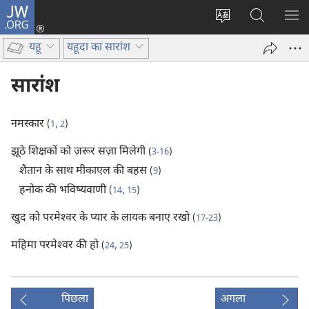
JW.ORG
लॉग-
इन
वेबसाइट
JW.ORG
मैन्यू
(opens
की
पर
दिख
यहू
यहूदा का सारांश
new
भाषा
खोजें
window)
बदलिए
सारांश
नमस्कार
,
(
1
2
)
झूठे शिक्षकों को ज़रूर सज़ा मिलेगी
(
3-16
)
शैतान के साथ मीकाएल की बहस
(
9
)
हनोक की भविष्यवाणी
,
(
14
15
)
खुद को परमेश्‍वर के प्यार के लायक बनाए रखो
(
17-23
)
महिमा परमेश्‍वर की हो
,
(
24
25
)
पिछला
अगला