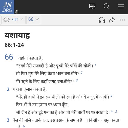
JW.ORG
लॉग-
इन
वेबसाइट
JW.ORG
मैन्यू
(opens
की
पर
दिख
यश
66
new
भाषा
खोजें
window)
बदलिए
यशायाह
66:1-24
66
यहोवा कहता है,
1
“स्वर्ग मेरी राजगद्दी है और पृथ्वी मेरे पाँवों की चौकी।
2
तो फिर तुम मेरे लिए कैसा भवन बनाओगे?
3
मेरे रहने के लिए कहाँ जगह बनाओगे?”
यहोवा ऐलान करता है,
2
4
“मेरे ही हाथों ने इन सब चीज़ों को रचा है और ये वजूद में आयीं।
फिर भी मैं उस इंसान पर ध्यान दूँगा,
5
जो दीन है और टूटे मन का है और जो मेरी बातों पर थरथराता है।
*
बैल की बलि चढ़ानेवाला, उस इंसान के समान है जो किसी का खून करता
3
6
है,