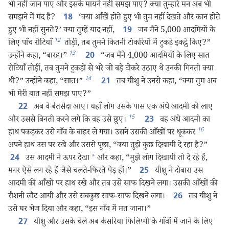
भी नहीं जान पाए और इसके मायने नहीं समझ पाए? क्या तुम्हारे मन अब भी
समझने में मंद हैं?
‘क्या आँखें होते हुए भी तुम नहीं देखते और कान होते
18
हुए भी नहीं सुनते?’ क्या तुम्हें याद नहीं,
जब मैंने 5,000 आदमियों के
19
12
लिए पाँच रोटियाँ
तोड़ीं, तब तुमने कितनी टोकरियों में टुकड़े इकट्ठे किए?”
13
उन्होंने कहा, “बारह।”
“जब मैंने 4,000 आदमियों के लिए सात
20
रोटियाँ तोड़ीं, तब तुमने टुकड़ों से भरे जो बड़े टोकरे उठाए थे उनकी गिनती क्या
14
थी?” उन्होंने कहा, “सात।”
तब यीशु ने उनसे कहा, “क्या तुम अब
21
भी मेरी बात नहीं समझ पाए?”
अब वे बैतसैदा आए। यहाँ लोग उसके पास एक अंधे आदमी को लाए
22
15
और उससे बिनती करने लगे कि वह उसे छुए।
वह अंधे आदमी का
23
16
हाथ पकड़कर उसे गाँव के बाहर ले गया। उसने उसकी आँखों पर थूककर
अपने हाथ उस पर रखे और उससे पूछा, “क्या तुझे कुछ दिखायी दे रहा है?”
उस आदमी ने ऊपर देखा
*
और कहा, “मुझे लोग दिखायी तो दे रहे हैं,
24
मगर ऐसे लग रहे हैं जैसे चलते-फिरते पेड़ हों।”
यीशु ने दोबारा उस
25
आदमी की आँखों पर हाथ रखे और तब उसे साफ दिखने लगा। उसकी आँखों की
रौशनी लौट आयी और उसे सबकुछ साफ-साफ दिखने लगा।
तब यीशु ने
26
उसे घर भेज दिया और कहा, “इस गाँव में मत जाना।”
यीशु और उसके चेले अब कैसरिया फिलिप्पी के गाँवों में जाने के लिए
27