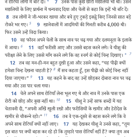
4
ने रोटियाँ लोगों में बाँट दीं।
उनके पास कुछ छोटी मछलियाँ भी थीं। उसने
7
मछलियों के लिए प्रार्थना में धन्यवाद दिया और चेलों से कहा कि इन्हें भी बाँट दें।
तब लोगों ने जी-भरकर खाया और बचे हुए टुकड़े इकट्ठे किए जिनसे सात बड़े
8
5
टोकरे भर गए।
खानेवालों में आदमियों की गिनती करीब 4,000 थी।
9
फिर उसने उन्हें विदा किया।
वह फौरन अपने चेलों के साथ नाव पर चढ़ गया और दलमनूता के इलाके
10
6
में आया।
वहाँ फरीसी आए और उससे बहस करने लगे। वे यीशु की
11
7
परीक्षा लेने के लिए उससे माँग करने लगे कि वह स्वर्ग से कोई चिन्ह दिखाए।
*
तब वह मन-ही-मन बहुत दुखी हुआ और उसने कहा, “यह पीढ़ी क्यों
12
8
हमेशा चिन्ह देखना चाहती है?
मैं सच कहता हूँ, इस पीढ़ी को कोई चिन्ह नहीं
9
दिया जाएगा।”
यह कहने के बाद वह उन्हें छोड़कर दोबारा नाव पर चढ़
13
गया और उस पार चला गया।
चेले अपने साथ रोटियाँ लेना भूल गए थे और नाव में उनके पास एक
14
10
रोटी को छोड़ और कुछ नहीं था।
यीशु ने उन्हें साफ शब्दों में यह
15
चेतावनी दी, “अपनी आँखें खुली रखो और फरीसियों के खमीर और हेरोदेस के
11
खमीर से चौकन्‍ने रहो।”
तब वे एक-दूसरे से बहस करने लगे कि वे
16
अपने साथ रोटियाँ क्यों नहीं लाए।
यह देखकर यीशु ने उनसे कहा, “तुम
17
इस बात पर क्यों बहस कर रहे हो कि तुम्हारे पास रोटियाँ नहीं हैं? क्या तुम अब