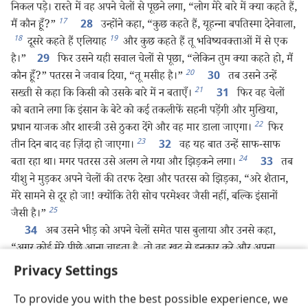
निकल पड़े। रास्ते में वह अपने चेलों से पूछने लगा, “लोग मेरे बारे में क्या कहते हैं,
17
मैं कौन हूँ?”
उन्होंने कहा, “कुछ कहते हैं, यूहन्‍ना बपतिस्मा देनेवाला,
28
18
19
दूसरे कहते हैं एलियाह
और कुछ कहते हैं तू भविष्यवक्‍ताओं में से एक
है।”
फिर उसने यही सवाल चेलों से पूछा, “लेकिन तुम क्या कहते हो, मैं
29
20
कौन हूँ?” पतरस ने जवाब दिया, “तू मसीह है।”
तब उसने उन्हें
30
21
सख्ती से कहा कि किसी को उसके बारे में न बताएँ।
फिर वह चेलों
31
को बताने लगा कि इंसान के बेटे को कई तकलीफें सहनी पड़ेंगी और मुखिया,
22
प्रधान याजक और शास्त्री उसे ठुकरा देंगे और वह मार डाला जाएगा।
फिर
23
तीन दिन बाद वह ज़िंदा हो जाएगा।
वह यह बात उन्हें साफ-साफ
32
24
बता रहा था। मगर पतरस उसे अलग ले गया और झिड़कने लगा।
तब
33
यीशु ने मुड़कर अपने चेलों की तरफ देखा और पतरस को झिड़का, “अरे शैतान,
मेरे सामने से दूर हो जा! क्योंकि तेरी सोच परमेश्‍वर जैसी नहीं, बल्कि इंसानों
25
जैसी है।”
अब उसने भीड़ को अपने चेलों समेत पास बुलाया और उनसे कहा,
34
“अगर कोई मेरे पीछे आना चाहता है, तो वह खुद से इनकार करे और अपना
26
यातना का काठ उठाए और मेरे पीछे चलता रहे।
क्योंकि जो कोई
35
Privacy Settings
अपनी जान बचाना चाहता है वह उसे खोएगा, मगर जो कोई मेरी और खुशखबरी
27
की खातिर अपनी जान गँवाता है वह उसे बचाएगा।
वाकई, अगर एक
36
To provide you with the best possible experience, we