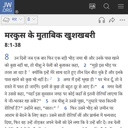
JW.ORG
लॉग-
इन
वेबसाइट
JW.ORG
मैन्यू
(opens
की
पर
दिख
मर
8
new
भाषा
खोजें
window)
बदलिए
मरकुस के मुताबिक खुशखबरी
8:1-38
8
उन दिनों जब एक बार फिर एक बड़ी भीड़ जमा थी और उनके पास खाने
को कुछ नहीं था, तो यीशु ने चेलों को बुलाकर कहा,
“मुझे इस भीड़ पर
2
1
तरस आ रहा है
क्योंकि इन्हें मेरे साथ रहते हुए तीन दिन बीत चुके हैं और इनके
2
पास खाने को कुछ भी नहीं है।
अगर मैं इन्हें भूखा ही
*
घर भेज दूँ, तो वे
3
रास्ते में पस्त हो जाएँगे। इनमें से कुछ तो बहुत दूर से आए हैं।”
मगर चेलों
4
ने उससे कहा, “यहाँ इस सुनसान जगह पर कोई कहाँ से इतनी रोटियाँ लाएगा कि
ये जी-भरकर खा सकें?”
तब यीशु ने उनसे पूछा, “तुम्हारे पास कितनी
5
3
रोटियाँ हैं?” उन्होंने कहा, “सात।”
फिर उसने भीड़ को ज़मीन पर
6
आराम से बैठने के लिए कहा। उसने सातों रोटियाँ लीं और प्रार्थना में धन्यवाद
दिया, फिर वह उन्हें तोड़कर अपने चेलों को देने लगा कि वे उन्हें बाँट दें। तब चेलों