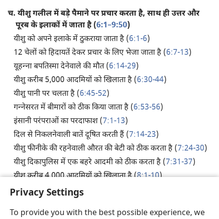
च.
यीशु गलील में बड़े पैमाने पर प्रचार करता है, साथ ही उत्तर और
पूरब के इलाकों में जाता है (
6:1–9:50
)
यीशु को अपने इलाके में ठुकराया जाता है (
6:1-6
)
12 चेलों को हिदायतें देकर प्रचार के लिए भेजा जाता है (
6:7-13
)
यूहन्‍ना बपतिस्मा देनेवाले की मौत (
6:14-29
)
यीशु करीब 5,000 आदमियों को खिलाता है (
6:30-44
)
यीशु पानी पर चलता है (
6:45-52
)
गन्‍नेसरत में बीमारों को ठीक किया जाता है (
6:53-56
)
इंसानी परंपराओं का परदाफाश (
7:1-13
)
दिल से निकलनेवाली बातें दूषित करती हैं (
7:14-23
)
यीशु फीनीके की रहनेवाली औरत की बेटी को ठीक करता है (
7:24-30
)
यीशु दिकापुलिस में एक बहरे आदमी को ठीक करता है (
7:31-37
)
यीशु करीब 4,000 आदमियों को खिलाता है (
8:1-10
)
फरीसी यीशु से कहते हैं कि वह स्वर्ग से एक चिन्ह दिखाए (
8:11-13
)
Privacy Settings
यीशु फरीसियों और हेरोदेस के खमीर से चौकन्‍ने रहने के लिए कहता है
To provide you with the best possible experience, we
(
8:14-21
)