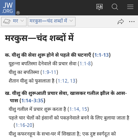
JW.ORG
लॉग-
इन
वेबसाइट
JW.ORG
मैन्यू
(opens
की
पर
दिख
मर
मरकुस—चंद शब्दों में
new
भाषा
खोजें
window)
बदलिए
मरकुस—चंद शब्दों में
क.
यीशु की सेवा शुरू होने से पहले की घटनाएँ (
1:1-13
)
यूहन्‍ना बपतिस्मा देनेवाले की प्रचार सेवा (
1:1-8
)
यीशु का बपतिस्मा (
1:9-11
)
शैतान यीशु को फुसलाता है (
1:12, 13
)
ख.
यीशु की शुरूआती प्रचार सेवा, खासकर गलील झील के आस-
पास (
1:14–3:35
)
यीशु गलील में प्रचार शुरू करता है (
1:14, 15
)
पहले चार चेलों को इंसानों को पकड़नेवाले बनने के लिए बुलाया जाता है
(
1:16-20
)
यीशु कफरनहूम के सभा-घर में सिखाता है; एक दुष्ट स्वर्गदूत को