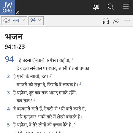
JW.ORG
लॉग-
इन
वेबसाइट
JW.ORG
मैन्यू
(opens
की
पर
दिख
भज
94
new
भाषा
खोजें
window)
बदलिए
भजन
94:1-23
94
1
हे बदला लेनेवाले परमेश्‍वर यहोवा,
हे बदला लेनेवाले परमेश्‍वर, अपनी रौशनी चमका!
2
हे पृथ्वी के न्यायी, उठ।
2
3
मगरूरों को सज़ा दे, जिसके वे लायक हैं।
हे यहोवा, दुष्ट कब तक आनंद मनाते रहेंगे,
3
4
कब तक?
वे बड़बड़ाते रहते हैं, हेकड़ी से भरी बातें करते हैं,
4
सारे गुनहगार अपने बारे में शेखी बघारते हैं।
5
हे यहोवा, वे तेरे लोगों को कुचल देते हैं,
5