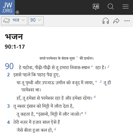
JW.ORG
लॉग-
इन
वेबसाइट
JW.ORG
मैन्यू
(opens
की
पर
दिख
भज
90
new
भाषा
खोजें
window)
बदलिए
भजन
90:1-17
1
सच्चे परमेश्‍वर के सेवक मूसा
की प्रार्थना।
90
2
हे यहोवा, पीढ़ी-पीढ़ी से तू हमारा निवास-स्थान
*
रहा है।
इससे पहले कि पहाड़ पैदा हुए,
2
3
या तू पृथ्वी और उपजाऊ ज़मीन को वजूद में लाया,
*
तू ही
परमेश्‍वर था।
4
हाँ, तू हमेशा से परमेश्‍वर रहा है और हमेशा रहेगा।
तू नश्‍वर इंसान को मिट्टी में लौटा देता है,
3
5
तू कहता है, “इंसानो, मिट्टी में लौट जाओ।”
तेरी नज़र में हज़ार साल ऐसे हैं
4
6
जैसे बीता हुआ कल हो,