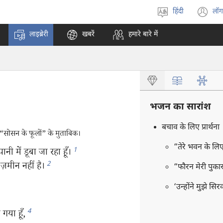
हिंदी
लॉग
भाषा
(o
चुनें
n
लाइब्रेरी
खबरें
हमारे बारे में
w
भजन का सारांश
बचाव के लिए प्रार्थना
 “सोसन के फूलों” के मुताबिक।
“तेरे भवन के लि
1
पानी में डूबा जा रहा हूँ।
2
ज़मीन नहीं है।
“फौरन मेरी पुका
‘उन्होंने मुझे सि
4
गया हूँ,