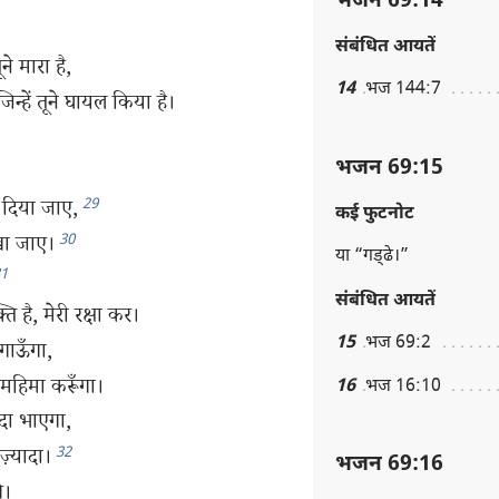
भजन 69:14
संबंधित आयतें
े मारा है,
14
भज 144:7
जिन्हें तूने घायल किया है।
भजन 69:15
29
दिया जाए,
कई फुटनोट
30
खा जाए।
या “गड्‌ढे।”
1
संबंधित आयतें
‍ति है, मेरी रक्षा कर।
15
भज 69:2
 गाऊँगा,
महिमा करूँगा।
16
भज 16:10
दा भाएगा,
32
़्यादा।
भजन 69:16
े।