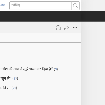
-इन
pens
खोजिए
ew
indow)
ए जोश की आग ने मुझे भस्म कर दिया है”
(
9
)
र सुन ले”
(
17
)
रका दिया’
(
21
)