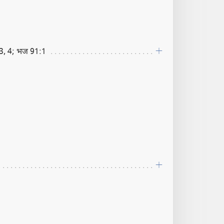
3, 4; भज 91:1