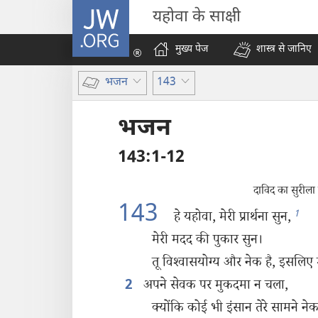
JW.ORG
यहोवा के साक्षी
मुख्य पेज
शास्त्र से जानिए
भजन
143
भजन
143:1-12
दाविद का सुरीला
143
1
हे यहोवा, मेरी प्रार्थना सुन,
मेरी मदद की पुकार सुन।
तू विश्‍वासयोग्य और नेक है, इसलिए 
अपने सेवक पर मुकदमा न चला,
2
क्योंकि कोई भी इंसान तेरे सामने न