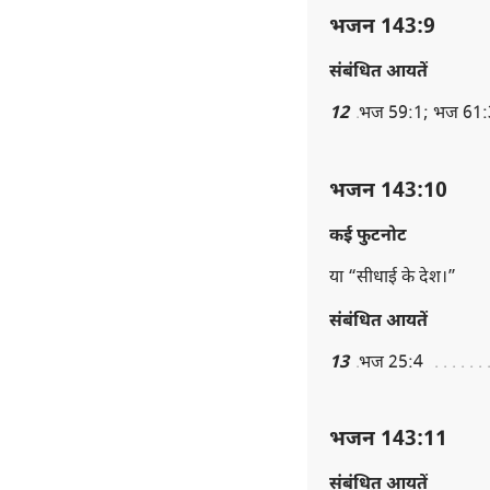
भजन 143:9
संबंधित आयतें
12
भज 59:1; भज 61:
भजन 143:10
कई फुटनोट
या “सीधाई के देश।”
संबंधित आयतें
13
भज 25:4
भजन 143:11
संबंधित आयतें