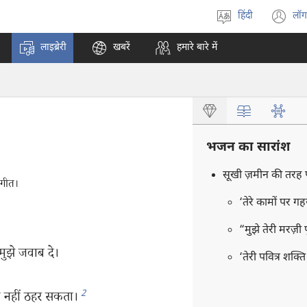
हिंदी
लॉग
भाषा
(o
चुनें
n
लाइब्रेरी
खबरें
हमारे बारे में
w
भजन का सारांश
सूखी ज़मीन की तरह पर
 गीत।
‘तेरे कामों पर गह
“मुझे तेरी मरज़
मुझे जवाब दे।
‘तेरी पवित्र शक्‍
2
ेक नहीं ठहर सकता।