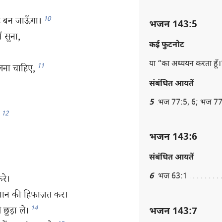
10
ह बन जाऊँगा।
भजन 143:5
ं सुना,
कई फुटनोट
या “का अध्ययन करता हूँ।
11
चलना चाहिए,
संबंधित आयतें
5
भज 77:5, 6; भज 77
12
भजन 143:6
संबंधित आयतें
6
भज 63:1
करे।
 जान की हिफाज़त कर।
14
छुड़ा ले।
भजन 143:7