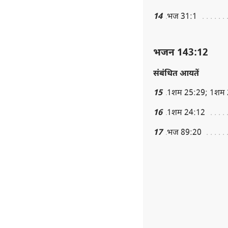
14
भज 31:1
भजन 143:12
संबंधित आयतें
15
1शम 25:29; 1शम 
16
1शम 24:12
17
भज 89:20