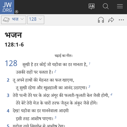
JW.ORG
लॉग-
इन
वेबसाइट
JW.ORG
मैन्यू
(opens
की
पर
दिख
भज
128
new
भाषा
खोजें
window)
बदलिए
भजन
128:1-6
चढ़ाई का गीत।
128
1
सुखी है हर कोई जो यहोवा का डर मानता है,
2
उसकी राहों पर चलता है।
तू अपने हाथों की मेहनत का फल खाएगा,
2
3
तू सुखी रहेगा और खुशहाली का आनंद उठाएगा।
4
तेरी पत्नी तेरे घर के अंदर अंगूर की फलती-फूलती बेल जैसी होगी,
3
तेरे बेटे तेरी मेज़ के चारों तरफ जैतून के अंकुर जैसे होंगे।
देख! यहोवा का डर माननेवाला आदमी
4
5
इसी तरह आशीष पाएगा।
5