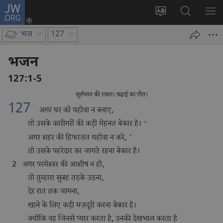
JW.ORG
लॉग-
इन
वेबसाइट
JW.ORG
मैन्यू
(opens
की
पर
दिख
भज
127
new
भाषा
खोजें
window)
बदलिए
भजन
127:1-5
सुलैमान की रचना। चढ़ाई का गीत।
127
अगर घर को यहोवा न बनाए,
1
तो उसके कारीगरों की कड़ी मेहनत बेकार है।
2
अगर शहर की हिफाज़त यहोवा न करे,
तो उसके पहरेदार का जागते रहना बेकार है।
अगर परमेश्‍वर की आशीष न हो,
2
तो तुम्हारा सुबह तड़के उठना,
देर रात तक जागना,
खाने के लिए कड़ी मज़दूरी करना बेकार है।