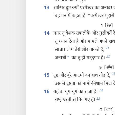
बेसहारों को न भूल।
आखिर दुष्ट क्यों परमेश्‍वर का अनादर 
13
वह मन में कहता है, “परमेश्‍वर मुझसे
ר [
रेश
]
मगर तू बेशक तकलीफें और मुसीबतें द
14
तू ध्यान देता है और मामले अपने हाथ म
21
लाचार लोग तेरी ओर ताकते हैं,
22
अनाथों
*
का तू ही मददगार है।
ש [
शीन
]
23
दुष्ट और बुरे आदमी का हाथ तोड़ दे,
15
उसकी दुष्टता का नामो-निशान मिटा द
24
यहोवा युग-युग का राजा है।
16
25
राष्ट्र धरती से मिट गए हैं।
ת [
ताव
]