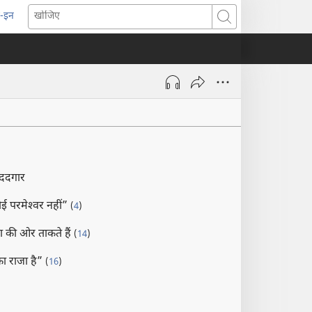
-इन
pens
खोजिए
ew
indow)
मददगार
ोई परमेश्‍वर नहीं”
(
4
)
ा की ओर ताकते हैं
(
14
)
का राजा है”
(
16
)