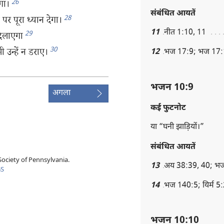
26
गा।
संबंधित आयतें
28
पर पूरा ध्यान देगा।
11
नीत 1:10, 11
29
दिलाएगा
30
उन्हें न डराए।
12
भज 17:9; भज 17:
भजन 10:9
अगला
कई फुटनोट
या “घनी झाड़ियों।”
संबंधित आयतें
ociety of Pennsylvania.
13
अय 38:39, 40; भ
GS
14
भज 140:5; यिर्म 5
भजन 10:10