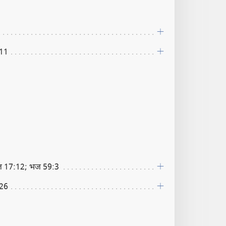
11
ज 17:12; भज 59:3
:26