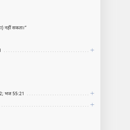
़ा) नहीं सकता।”
1
2; भज 55:21