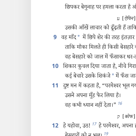
छिपकर बेगुनाह पर हमला करता है औ
ע [
ऐयिन
]
उसकी आँखें लाचार को ढूँढ़ती हैं त
वह माँद
*
में छिपे शेर की तरह इंतज़ार
9
ताकि मौका मिलते ही किसी बेसहारे 
वह बेसहारे को जाल में फँसाकर धर-
शिकार कुचल दिया जाता है, नीचे गिरा
10
कई बेचारे उसके शिकंजे
*
में फँस जाते
दुष्ट मन में कहता है, “परमेश्‍वर भूल गय
11
उसने अपना मुँह फेर लिया है।
16
वह कभी ध्यान नहीं देता।”
ק [
कोफ
]
17
हे यहोवा, उठ!
हे परमेश्‍वर, अपना
12
19