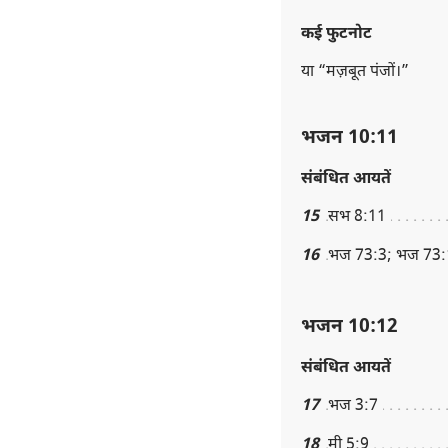
कई फुटनोट
या “मज़बूत पंजों।”
भजन 10:11
संबंधित आयतें
15
सभ 8:11
16
भज 73:3; भज 73:1
भजन 10:12
संबंधित आयतें
17
भज 3:7
18
मी 5:9