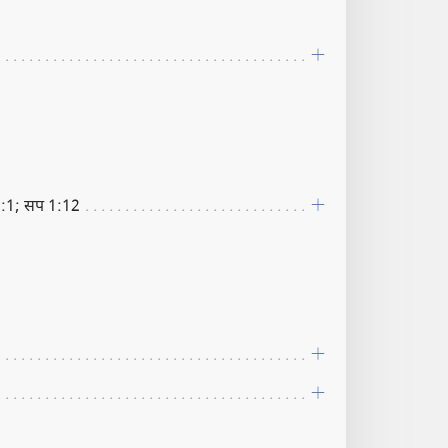
:1; सप 1:12