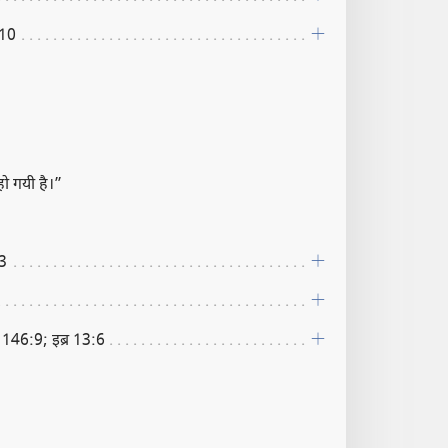
10
ो गयी है।”
3
146:9; इब्र 13:6