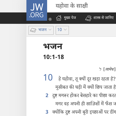
JW.ORG
यहोवा के साक्षी
मुख्य पेज
शास्त्र से जानिए
भजन
10
भजन
10:1-18
ל [
लामेध
]
10
हे यहोवा, तू क्यों दूर खड़ा रहता है?
मुसीबत की घड़ी में क्यों छिप जाता ह
दुष्ट मगरूर होकर बेसहारे का पीछा करता
2
मगर वह अपनी ही साज़िशों में फँस 
क्योंकि दुष्ट अपनी बुरी इच्छाओं पर डींग
3