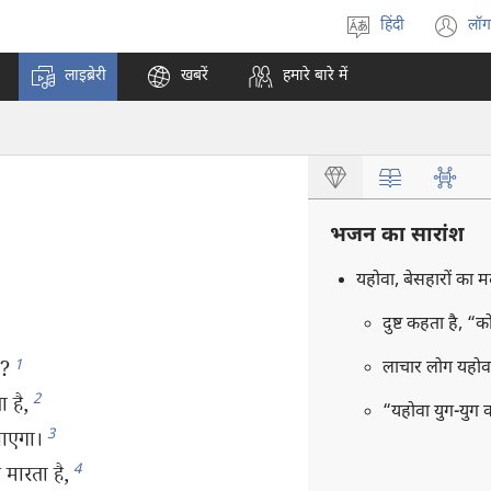
हिंदी
लॉग
भाषा
(o
चुनें
n
लाइब्रेरी
खबरें
हमारे बारे में
w
भजन का सारांश
यहोवा, बेसहारों का 
दुष्ट कहता है, “क
1
ै?
लाचार लोग यहोव
2
 है,
“यहोवा युग-युग 
3
जाएगा।
4
 मारता है,