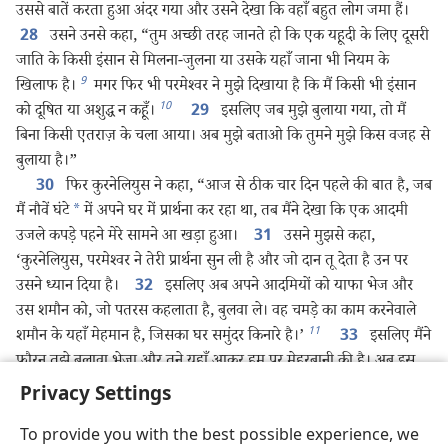
उससे बातें करता हुआ अंदर गया और उसने देखा कि वहाँ बहुत लोग जमा हैं।
उसने उनसे कहा, “तुम अच्छी तरह जानते हो कि एक यहूदी के लिए दूसरी
28
जाति के किसी इंसान से मिलना-जुलना या उसके यहाँ जाना भी नियम के
9
खिलाफ है।
मगर फिर भी परमेश्‍वर ने मुझे दिखाया है कि मैं किसी भी इंसान
10
को दूषित या अशुद्ध न कहूँ।
इसलिए जब मुझे बुलाया गया, तो मैं
29
बिना किसी एतराज़ के चला आया। अब मुझे बताओ कि तुमने मुझे किस वजह से
बुलाया है।”
फिर कुरनेलियुस ने कहा, “आज से ठीक चार दिन पहले की बात है, जब
30
मैं नौवें घंटे
*
में अपने घर में प्रार्थना कर रहा था, तब मैंने देखा कि एक आदमी
उजले कपड़े पहने मेरे सामने आ खड़ा हुआ।
उसने मुझसे कहा,
31
‘कुरनेलियुस, परमेश्‍वर ने तेरी प्रार्थना सुन ली है और जो दान तू देता है उन पर
उसने ध्यान दिया है।
इसलिए अब अपने आदमियों को याफा भेज और
32
उस शमौन को, जो पतरस कहलाता है, बुलवा ले। वह चमड़े का काम करनेवाले
11
शमौन के यहाँ मेहमान है, जिसका घर समुंदर किनारे है।’
इसलिए मैंने
33
फौरन तुझे बुलावा भेजा और तूने यहाँ आकर हम पर मेहरबानी की है। अब इस
वक्‍त, हम सब परमेश्‍वर के सामने हाज़िर हैं ताकि वे सारी बातें सुनें, जिन्हें सुनाने
Privacy Settings
की आज्ञा यहोवा
*
ने तुझे दी है।”
तब पतरस ने बोलना शुरू किया, “अब मैं अच्छी तरह समझ गया हूँ कि
34
To provide you with the best possible experience, we