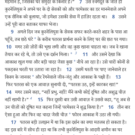
मेहमान है, जिसका घर समुंदर के किनारे है।”
उस स्वर्गदूत के जाते ही
7
कुरनेलियुस ने अपने घर के दो सेवकों को और परमेश्‍वर का डर माननेवाले अपने
एक सैनिक को बुलाया, जो हमेशा उसकी सेवा में हाज़िर रहता था।
उसने
8
उन्हें पूरी बात बताकर याफा भेजा।
अगले दिन जब कुरनेलियुस के सेवक सफर करते-करते शहर के पास आ
9
पहुँचे, तब छठे घंटे
*
के करीब पतरस प्रार्थना करने के लिए घर की छत पर गया।
मगर उसे ज़ोरों की भूख लगी और वह कुछ खाना चाहता था। जब वे खाना
10
3
तैयार कर रहे थे, तो उसे एक दर्शन मिला।
*
और उसने देखा कि
11
आकाश खुल गया और बड़ी चादर जैसा कुछ
*
नीचे आ रहा है। उसे चारों कोनों से
पकड़कर धरती पर उतारा जा रहा है।
उसमें धरती पर पाए जानेवाले हर
12
किस्म के जानवर
*
और रेंगनेवाले जीव-जंतु और आकाश के पक्षी हैं।
13
फिर पतरस को एक आवाज़ सुनायी दी, “पतरस उठ, इन्हें काटकर खा!”
मगर उसने कहा, “नहीं प्रभु, नहीं! मैंने कभी कोई दूषित और अशुद्ध चीज़
14
4
नहीं खायी है।”
फिर दूसरी बार उसी आवाज़ ने उससे कहा, “तू अब से
15
उन चीज़ों को दूषित मत कहना जिन्हें परमेश्‍वर ने शुद्ध किया है।”
तीन बार
16
ऐसा हुआ और फिर वह चादर जैसी चीज़
*
फौरन आकाश में उठा ली गयी।
पतरस बड़ी उलझन में था कि इस दर्शन का क्या मतलब हो सकता है।
17
वह इस बारे में सोच ही रहा था कि तभी कुरनेलियुस के आदमी शमौन का घर