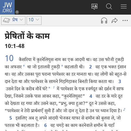
JW.ORG
लॉग-
इन
वेबसाइट
JW.ORG
मैन्यू
(opens
की
पर
दिख
प्रेष
10
new
भाषा
खोजें
window)
बदलिए
प्रेषितों के काम
10:1-48
10
कैसरिया में कुरनेलियुस नाम का एक आदमी था। वह उस फौजी टुकड़ी
का अफसर
*
था जो इतालवी टुकड़ी
*
कहलाती थी।
वह एक भक्‍त इंसान
2
था। वह और उसका पूरा घराना परमेश्‍वर का डर मानता था। वह लोगों को बहुत-से
दान देता था और परमेश्‍वर के सामने गिड़गिड़ाकर बिनती किया करता था।
3
1
उसने दिन के करीब नौवें घंटे
*
में परमेश्‍वर के एक स्वर्गदूत को दर्शन में साफ
देखा, जिसने उसके पास आकर कहा, “कुरनेलियुस!”
वह डर के मारे दूत
4
को देखता रह गया और उसने कहा, “प्रभु, क्या हुआ?” दूत ने उससे कहा,
2
“परमेश्‍वर ने तेरी प्रार्थनाएँ सुनी हैं और जो दान तू देता है उन पर ध्यान दिया है।
इसलिए अब तू अपने आदमी भेजकर याफा से शमौन को बुलवा ले, जो
5
पतरस भी कहलाता है।
वह चमड़े का काम करनेवाले शमौन के यहाँ
6