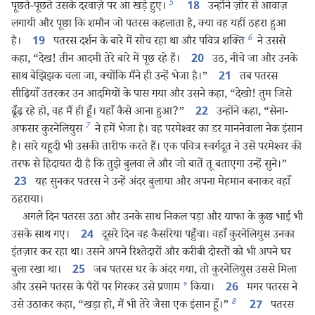
5
पूछते-पूछते उसके दरवाज़े पर आ खड़े हुए।
उन्होंने ज़ोर से आवाज़
18
लगायी और पूछा कि शमौन जो पतरस कहलाता है, क्या वह यहीं ठहरा हुआ
6
है।
पतरस दर्शन के बारे में सोच रहा था और पवित्र शक्‍ति
ने उससे
19
कहा, “देख! तीन आदमी तेरे बारे में पूछ रहे हैं।
उठ, नीचे जा और उनके
20
साथ बेझिझक चला जा, क्योंकि मैंने ही उन्हें भेजा है।”
तब पतरस
21
सीढ़ियाँ उतरकर उन आदमियों के पास गया और उसने कहा, “देखो! तुम जिसे
ढूँढ़ रहे हो, वह मैं ही हूँ। यहाँ कैसे आना हुआ?”
उन्होंने कहा, “सेना-
22
7
अफसर कुरनेलियुस
ने हमें भेजा है। वह परमेश्‍वर का डर माननेवाला नेक इंसान
है। सारे यहूदी भी उसकी तारीफ करते हैं। एक पवित्र स्वर्गदूत ने उसे परमेश्‍वर की
तरफ से हिदायत दी है कि तुझे बुलवा ले और जो बातें तू बताएगा उन्हें सुने।”
यह सुनकर पतरस ने उन्हें अंदर बुलाया और अपना मेहमान बनाकर वहाँ
23
ठहराया।
अगले दिन पतरस उठा और उनके साथ निकल पड़ा और याफा के कुछ भाई भी
उसके साथ गए।
दूसरे दिन वह कैसरिया पहुँचा। वहाँ कुरनेलियुस उनका
24
इंतज़ार कर रहा था। उसने अपने रिश्‍तेदारों और करीबी दोस्तों को भी अपने घर
बुला रखा था।
जब पतरस घर के अंदर गया, तो कुरनेलियुस उससे मिला
25
और उसने पतरस के पैरों पर गिरकर उसे प्रणाम
*
किया।
मगर पतरस ने
26
8
उसे उठाकर कहा, “खड़ा हो, मैं भी तेरे जैसा एक इंसान हूँ।”
पतरस
27