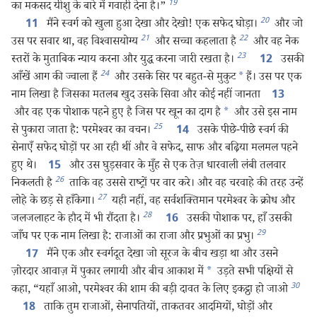
19
का मकसद यीशु के बारे में गवाही देना है।”
20
मैंने स्वर्ग को खुला हुआ देखा और देखो! एक सफेद घोड़ा।
और जो
11
21
22
उस पर सवार था, वह विश्‍वासयोग्य
और सच्चा कहलाता है
और वह नेक
23
स्तरों के मुताबिक न्याय करना और युद्ध करना जारी रखता है।
उसकी
12
24
आँखें आग की ज्वाला हैं
और उसके सिर पर बहुत-से मुकुट
*
हैं। उस पर एक
नाम लिखा है जिसका मतलब खुद उसके सिवा और कोई नहीं जानता
13
और वह एक पोशाक पहने हुए है जिस पर खून का दाग है
*
और उसे इस नाम
25
से पुकारा जाता है: परमेश्‍वर का वचन।
उसके पीछे-पीछे स्वर्ग की
14
सेनाएँ सफेद घोड़ों पर आ रही थीं और वे सफेद, साफ और बढ़िया मलमल पहने
हुए थे।
और उस घुड़सवार के मुँह से एक तेज़ धारवाली लंबी तलवार
15
26
निकलती है
ताकि वह उससे राष्ट्रों पर वार करे। और वह चरवाहे की तरह उन्हें
27
लोहे के छड़ से हाँकेगा।
यही नहीं, वह सर्वशक्‍तिमान परमेश्‍वर के क्रोध और
28
जलजलाहट के हौद में भी रौंदता है।
उसकी पोशाक पर, हाँ उसकी
16
29
जाँघ पर एक नाम लिखा है: राजाओं का राजा और प्रभुओं का प्रभु।
मैंने एक और स्वर्गदूत देखा जो सूरज के बीच खड़ा था और उसने
17
ज़ोरदार आवाज़ में पुकार लगायी और बीच आकाश में
*
उड़ते सभी पक्षियों से
30
कहा, “यहाँ आओ, परमेश्‍वर की शाम की बड़ी दावत के लिए इकट्ठा हो जाओ
ताकि तुम राजाओं, सेनापतियों, ताकतवर आदमियों, घोड़ों और
18