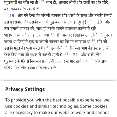
31
घुड़सवारों का माँस खाओ।
साथ ही, आज़ाद लोगों और दासों का और छोटे-
बड़े, सबका माँस खाओ।”
और मैंने देखा कि जंगली जानवर और धरती के राजा और उनकी सेनाएँ
19
32
उस घुड़सवार और उसकी सेना से युद्ध करने के लिए इकट्ठा हुईं।
और
20
उस जंगली जानवर को, साथ ही उसके सामने चमत्कार करनेवाले झूठे
33
भविष्यवक्‍ता को पकड़ लिया गया
जो चमत्कार दिखाकर उन लोगों को गुमराह
34
करता था जिन्होंने खुद पर जंगली जानवर का निशान लगवाया था
और जो
35
उसकी मूरत की पूजा करते थे।
उन दोनों को जीते-जी आग की उस झील में
36
फेंक दिया गया जो गंधक से जलती रहती है।
और बाकी लोग
21
37
घुड़सवार के मुँह से निकलनेवाली लंबी तलवार से मार डाले गए।
और सभी
38
पक्षियों ने भरपेट उनका माँस खाया।
पिछला
अगला
Privacy Settings
To provide you with the best possible experience, we
use cookies and similar technologies. Some cookies
are necessary to make our website work and cannot
इस प्रकाशन की कॉपीराइट