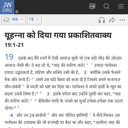
JW.ORG
लॉग-
इन
वेबसाइट
JW.ORG
मैन्यू
(opens
की
पर
दिख
प्रक
19
new
भाषा
खोजें
window)
बदलिए
यूहन्‍ना को दिया गया प्रकाशितवाक्य
19:1-21
19
इसके बाद मैंने स्वर्ग में ऐसी आवाज़ सुनी जो एक बड़ी भीड़ की ज़ोरदार
1
आवाज़ जैसी थी। वे कह रहे थे, “याह की तारीफ करो!
*
हमारा परमेश्‍वर
हमारा उद्धारकर्ता है, महिमा और शक्‍ति उसी की है,
क्योंकि उसके फैसले
2
2
नेक और सच्चे हैं।
उसने उस बड़ी वेश्‍या को सज़ा दी है जिसने अपने नाजायज़
यौन-संबंधों
*
से धरती को भ्रष्ट कर दिया था। परमेश्‍वर ने अपने दासों के खून का
3
बदला उससे लिया है।”
इसके फौरन बाद उन्होंने दूसरी बार कहा, “याह
3
4
की तारीफ करो!
*
बैबिलोन नगरी के जलने का धुआँ हमेशा-हमेशा तक उठता
5
रहेगा।”
6
7
और उन 24 प्राचीनों
और चार जीवित प्राणियों
ने नीचे गिरकर उस
4
परमेश्‍वर की उपासना की जो राजगद्दी पर बैठा था और कहा, “आमीन! याह की