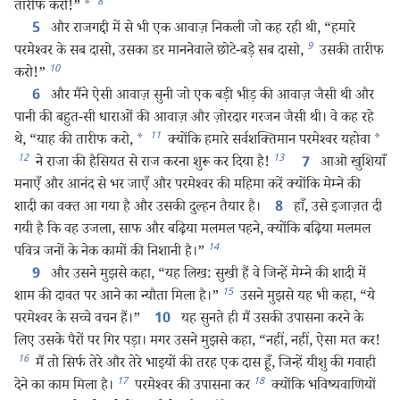
8
तारीफ करो!”
*
और राजगद्दी में से भी एक आवाज़ निकली जो कह रही थी, “हमारे
5
9
परमेश्‍वर के सब दासो, उसका डर माननेवाले छोटे-बड़े सब दासो,
उसकी तारीफ
10
करो!”
और मैंने ऐसी आवाज़ सुनी जो एक बड़ी भीड़ की आवाज़ जैसी थी और
6
पानी की बहुत-सी धाराओं की आवाज़ और ज़ोरदार गरजन जैसी थी। वे कह रहे
11
थे, “याह की तारीफ करो,
*
क्योंकि हमारे सर्वशक्‍तिमान परमेश्‍वर यहोवा
*
12
13
ने राजा की हैसियत से राज करना शुरू कर दिया है!
आओ खुशियाँ
7
मनाएँ और आनंद से भर जाएँ और परमेश्‍वर की महिमा करें क्योंकि मेम्ने की
शादी का वक्‍त आ गया है और उसकी दुल्हन तैयार है।
हाँ, उसे इजाज़त दी
8
गयी है कि वह उजला, साफ और बढ़िया मलमल पहने, क्योंकि बढ़िया मलमल
14
पवित्र जनों के नेक कामों की निशानी है।”
और उसने मुझसे कहा, “यह लिख: सुखी हैं वे जिन्हें मेम्ने की शादी में
9
15
शाम की दावत पर आने का न्यौता मिला है।”
उसने मुझसे यह भी कहा, “ये
परमेश्‍वर के सच्चे वचन हैं।”
यह सुनते ही मैं उसकी उपासना करने के
10
लिए उसके पैरों पर गिर पड़ा। मगर उसने मुझसे कहा, “नहीं, नहीं, ऐसा मत कर!
16
मैं तो सिर्फ तेरे और तेरे भाइयों की तरह एक दास हूँ, जिन्हें यीशु की गवाही
17
18
देने का काम मिला है।
परमेश्‍वर की उपासना कर
क्योंकि भविष्यवाणियों