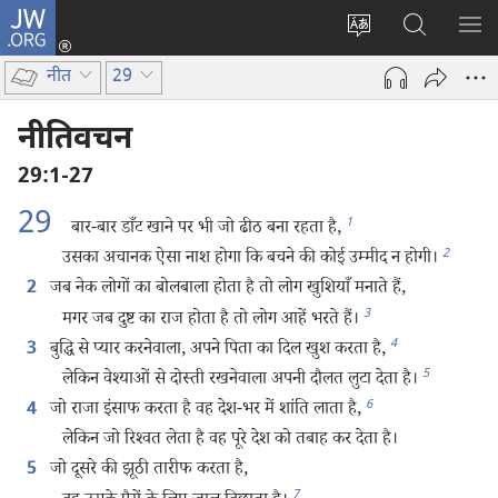
JW.ORG
लॉग-
इन
वेबसाइट
JW.ORG
मैन्यू
(opens
की
पर
दिख
नीत
29
new
भाषा
खोजें
window)
बदलिए
नीतिवचन
29:1-27
29
1
बार-बार डाँट खाने पर भी जो ढीठ बना रहता है,
2
उसका अचानक ऐसा नाश होगा कि बचने की कोई उम्मीद न होगी।
जब नेक लोगों का बोलबाला होता है तो लोग खुशियाँ मनाते हैं,
2
3
मगर जब दुष्ट का राज होता है तो लोग आहें भरते हैं।
4
बुद्धि से प्यार करनेवाला, अपने पिता का दिल खुश करता है,
3
5
लेकिन वेश्‍याओं से दोस्ती रखनेवाला अपनी दौलत लुटा देता है।
6
जो राजा इंसाफ करता है वह देश-भर में शांति लाता है,
4
लेकिन जो रिश्‍वत लेता है वह पूरे देश को तबाह कर देता है।
जो दूसरे की झूठी तारीफ करता है,
5
7