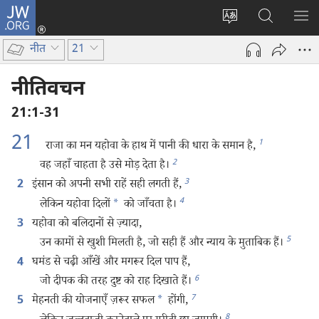
JW.ORG
लॉग-
इन
वेबसाइट
JW.ORG
मैन्यू
(opens
की
पर
दिख
नीत
21
new
भाषा
खोजें
window)
बदलिए
नीतिवचन
21:1-31
21
1
राजा का मन यहोवा के हाथ में पानी की धारा के समान है,
2
वह जहाँ चाहता है उसे मोड़ देता है।
3
इंसान को अपनी सभी राहें सही लगती हैं,
2
4
लेकिन यहोवा दिलों
*
को जाँचता है।
यहोवा को बलिदानों से ज़्यादा,
3
5
उन कामों से खुशी मिलती है, जो सही हैं और न्याय के मुताबिक हैं।
घमंड से चढ़ी आँखें और मगरूर दिल पाप हैं,
4
6
जो दीपक की तरह दुष्ट को राह दिखाते हैं।
7
मेहनती की योजनाएँ ज़रूर सफल
*
होंगी,
5
8