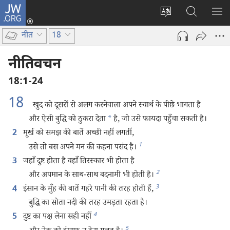
JW.ORG
लॉग-
इन
वेबसाइट
JW.ORG
मैन्यू
(opens
की
पर
दिख
नीत
18
new
भाषा
खोजें
window)
बदलिए
नीतिवचन
18:1-24
18
खुद को दूसरों से अलग करनेवाला अपने स्वार्थ के पीछे भागता है
और ऐसी बुद्धि को ठुकरा देता
*
है, जो उसे फायदा पहुँचा सकती है।
मूर्ख को समझ की बातें अच्छी नहीं लगतीं,
2
1
उसे तो बस अपने मन की कहना पसंद है।
जहाँ दुष्ट होता है वहाँ तिरस्कार भी होता है
3
2
और अपमान के साथ-साथ बदनामी भी होती है।
3
इंसान के मुँह की बातें गहरे पानी की तरह होती हैं,
4
बुद्धि का सोता नदी की तरह उमड़ता रहता है।
4
दुष्ट का पक्ष लेना सही नहीं
5
5