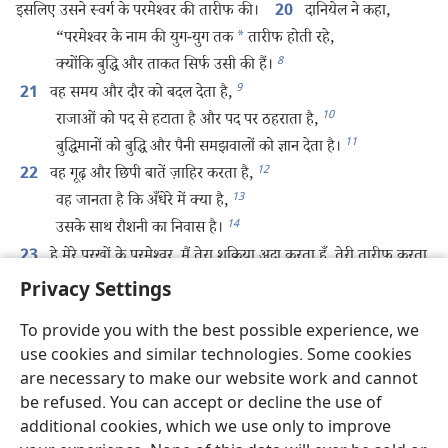
इसलिए उसने स्वर्ग के परमेश्‍वर की तारीफ की।
दानियेल ने कहा,
20
“परमेश्‍वर के नाम की युग-युग तक
*
तारीफ होती रहे,
8
क्योंकि बुद्धि और ताकत सिर्फ उसी की हैं।
9
वह समय और दौर को बदल देता है,
21
10
राजाओं को पद से हटाता है और पद पर ठहराता है,
11
बुद्धिमानों को बुद्धि और पैनी समझवालों को ज्ञान देता है।
12
वह गूढ़ और छिपी बातें ज़ाहिर करता है,
22
13
वह जानता है कि अँधेरे में क्या है,
14
उसके साथ रौशनी का निवास है।
हे मेरे पुरखों के परमेश्‍वर, मैं तेरा शुक्रिया अदा करता हूँ, तेरी तारीफ करता
23
हूँ,
Privacy Settings
क्योंकि तूने मुझे बुद्धि और शक्‍ति दी है।
To provide you with the best possible experience, we
हमने तुझसे जो पूछा वह तूने मुझे बताया है,
use cookies and similar technologies. Some cookies
15
राजा को जिस बात की चिंता है वह तूने हम पर ज़ाहिर की है।”
are necessary to make our website work and cannot
फिर दानियेल अरयोक के पास गया, जिसे राजा ने बैबिलोन के ज्ञानियों
24
be refused. You can accept or decline the use of
16
को नाश करने का काम सौंपा था।
दानियेल ने अरयोक से कहा, “बैबिलोन के
additional cookies, which we use only to improve
किसी भी ज्ञानी का नाश मत कर। मुझे राजा के पास ले चल, मैं राजा को उसके