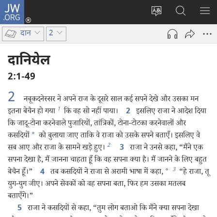
JW.ORG
लॉग-
इन
वेबसाइट
JW.ORG
मैन्यू
(opens
की
पर
दिख
दान
2
new
भाषा
खोजें
window)
बदलिए
दानियेल
2:1-49
2
नबूकदनेस्सर ने अपने राज के दूसरे साल कई सपने देखे और उसका मन
1
इतना बेचैन हो गया
कि वह सो नहीं पाया।
इसलिए राजा ने आदेश दिया
2
कि जादू-टोना करनेवाले पुजारियों, तांत्रिकों, टोना-टोटका करनेवालों और
कसदियों
*
को बुलाया जाए ताकि वे राजा को उसके सपने बताएँ। इसलिए वे
2
सब आए और राजा के सामने खड़े हुए।
राजा ने उनसे कहा, “मैंने एक
3
सपना देखा है, मैं जानना चाहता हूँ कि वह सपना क्या है। मैं जानने के लिए बहुत
3
बेचैन हूँ।”
तब कसदियों ने राजा से अरामी भाषा में कहा,
*
“हे राजा, तू
4
युग-युग जीए। अपने सेवकों को वह सपना बता, फिर हम उसका मतलब
बताएँगे।”
राजा ने कसदियों से कहा, “तुम लोग बताओ कि मैंने क्या सपना देखा
5