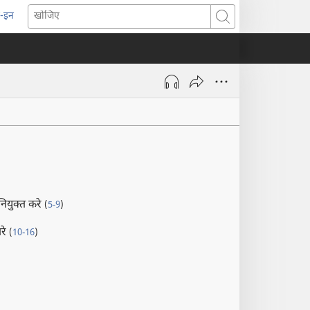
-इन
pens
खोजिए
ew
indow)
न नियुक्‍त करे
(
5-9
)
ारे
(
10-16
)