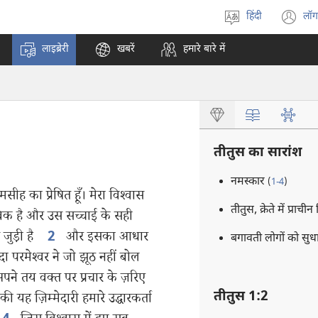
हिंदी
लॉग
भाषा
(o
चुनें
n
लाइब्रेरी
खबरें
हमारे बारे में
w
तीतुस का सारांश
नमस्कार
(
1-4
)
ीह का प्रेषित हूँ। मेरा विश्‍वास
तीतुस, क्रेते में प्राची
ताबिक है और उस सच्चाई के सही
े जुड़ी है
और इसका आधार
2
बगावती लोगों को सुध
 परमेश्‍वर ने जो झूठ नहीं बोल
े तय वक्‍त पर प्रचार के ज़रिए
तीतुस 1:2
यह ज़िम्मेदारी हमारे उद्धारकर्ता