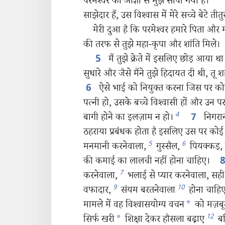
परमेश्‍वर की आज्ञा से मुझे सौंपी गयी है।
साझेदार हैं, उस विश्‍वास में मेरे सच्चे बेटे तीत
मेरी दुआ है कि परमेश्‍वर हमारे पिता और म
की तरफ से तुझे महा-कृपा और शांति मिले।
मैं तुझे क्रेते में इसलिए छोड़ आया था
5
सुधारे और जैसे मैंने तुझे हिदायत दी थी, तू 
ऐसे भाई को नियुक्‍त करना जिस पर क
6
पत्नी हो, उसके बच्चे विश्‍वासी हों और उन प
4
बागी होने का इलज़ाम न हो।
निगरान
7
ठहराया प्रबंधक होता है इसलिए उस पर कोई 
5
6
मनमानी करनेवाला,
गुस्सैल,
पियक्कड़,
की कमाई का लालची नहीं होना चाहिए।
7
करनेवाला,
भलाई से प्यार करनेवाला, सह
9
10
वफादार,
संयम बरतनेवाला
होना चाह
मामले में वह विश्‍वासयोग्य वचन
*
को मज़बूत
12
सिर्फ खरी
*
शिक्षा देकर हौसला बढ़ाए
बल