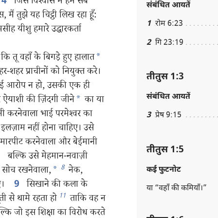
जिस विश्‍वास में हम सब
4
संबंधित आयतें
ुस, मैं तुझे यह चिट्ठी लिख रहा हूँ:
1
रोम 6:23
सीह यीशु हमारे उद्धारकर्ता
2
गि 23:19
 कि तू वहाँ के बिगड़े हुए हालात
*
शहर-शहर प्राचीनों को नियुक्‍त करे।
तीतुस 1:3
ोई आरोप न हो, उसकी एक ही
संबंधित आयतें
र ऐयाशी की ज़िंदगी जीने
*
का या
ी करनेवाला भाई परमेश्‍वर का
3
प्रेष 9:15
इलज़ाम नहीं होना चाहिए। उसे
 मारपीट करनेवाला और बेईमानी
तीतुस 1:5
बल्कि उसे मेहमान-नवाज़ी
8
8
ी सोच रखनेवाला,
*
नेक,
कई फुटनोट
िए।
सिखाने की कला के
9
या “वहाँ की कमियाँ।”
11
ी से थामे रहता हो
ताकि वह न
्कि जो इस शिक्षा का विरोध करते