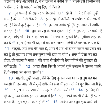
6
कराने की कोई अहमियत है, न ही खतना न कराने की
बल्कि उस विश्‍वास की
अहमियत है जो प्यार के ज़रिए दिखायी देता है।
7
तुम सच्चाई की राह पर अच्छे-खासे चल
*
रहे थे।
फिर किसने तुम्हें
7
सच्चाई को मानने से रोका?
इस तरह की दलीलें उस परमेश्‍वर की तरफ से
8
नहीं हैं जिसने तुम्हें बुलाया है।
ज़रा-सा खमीर पूरे गुँधे हुए आटे को खमीरा
9
8
9
कर देता है।
तुम जो प्रभु के साथ एकता में हो,
मुझे तुम पर यकीन है
10
कि तुम कोई और विचार नहीं अपनाओगे। मगर जो तुम्हारे लिए मुसीबत खड़ी कर
10
रहा है
वह चाहे जो भी हो, उसे वह सज़ा ज़रूर मिलेगी जिसके वह लायक है।
भाइयो, जहाँ तक मेरी बात है, अगर मैं अब भी खतना कराने का प्रचार कर
11
रहा हूँ तो मुझ पर आज तक ज़ुल्म क्यों ढाए जा रहे हैं? अगर मैं ऐसा कर रहा
होता, तो यातना के काठ
*
की वजह से लोगों को ठेस पहुँचने की गुंजाइश ही
11
नहीं रहती।
अच्छा होता कि जो आदमी तुम्हें उलझन में डालना चाहते
12
हैं, वे अपना अंग कटवा डालते।
*
भाइयो, तुम्हें आज़ाद होने के लिए बुलाया गया था। बस तुम यह मत
13
समझो कि इस आज़ादी से तुम्हें शरीर की इच्छाएँ पूरी करने की छूट मिल जाती है,
12
13
मगर दास बनकर प्यार से एक-दूसरे की सेवा करो।
इसलिए कि
14
पूरे कानून का निचोड़ इस एक आज्ञा में है:
*
“तुम अपने पड़ोसी से वैसे ही प्यार
14
करना जैसे तुम खुद से करते हो।”
लेकिन अगर तुम एक-दूसरे को
15