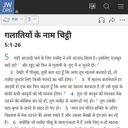
JW.ORG
लॉग-
इन
वेबसाइट
JW.ORG
मैन्यू
(opens
की
पर
दिख
गल
5
new
भाषा
खोजें
window)
बदलिए
गलातियों के नाम चिट्ठी
5:1-26
5
यही आज़ादी पाने के लिए मसीह ने हमें आज़ाद किया है। इसलिए मज़बूत
1
2
खड़े रहो
और खुद को फिर से गुलामी के जुए में न जुतने दो।
देखो! मैं पौलुस, तुम्हें बता रहा हूँ कि अगर तुम खतना करवाते हो, तो
2
3
मसीह तुम्हारे लिए किसी फायदे का नहीं होगा।
मैं खतना करानेवाले हर
3
आदमी से एक बार फिर कहता हूँ कि अगर वह खतना करवाता है तो उसे मूसा के
4
बाकी सभी कानूनों को भी मानना होगा।
तुम जो कानून को मानकर नेक
4
5
ठहरने की कोशिश कर रहे हो, तुम मसीह से अलग हो गए हो।
तुम उसकी
महा-कृपा के दायरे से बाहर हो गए हो।
मगर हम पवित्र शक्‍ति के ज़रिए
5
विश्‍वास से नेक ठहरने की आशा रखते हैं और उसका बेसब्री से इंतज़ार कर रहे
हैं।
क्योंकि जो मसीह यीशु के साथ एकता में हैं उनके लिए न तो खतना
6