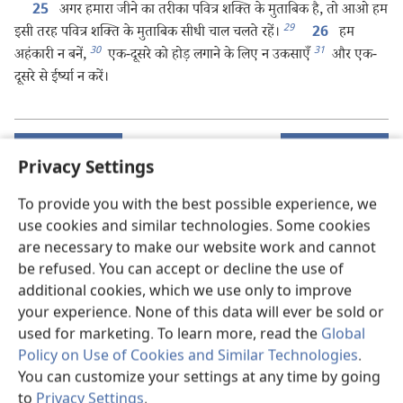
अगर हमारा जीने का तरीका पवित्र शक्‍ति के मुताबिक है, तो आओ हम
25
29
इसी तरह पवित्र शक्‍ति के मुताबिक सीधी चाल चलते रहें।
हम
26
30
31
अहंकारी न बनें,
एक-दूसरे को होड़ लगाने के लिए न उकसाएँ
और एक-
दूसरे से ईर्ष्या न करें।
पिछला
अगला
Privacy Settings
To provide you with the best possible experience, we
use cookies and similar technologies. Some cookies
इस प्रकाशन की कॉपीराइट
are necessary to make our website work and cannot
Copyright
©
2026
Watch Tower Bible and Tract Society of
be refused. You can accept or decline the use of
Pennsylvania.
additional cookies, which we use only to improve
इस्तेमाल की शर्तें
|
गोपनीयता नीति
|
PRIVACY SETTINGS
your experience. None of this data will ever be sold or
used for marketing. To learn more, read the
Global
Policy on Use of Cookies and Similar Technologies
.
You can customize your settings at any time by going
to
Privacy Settings
.