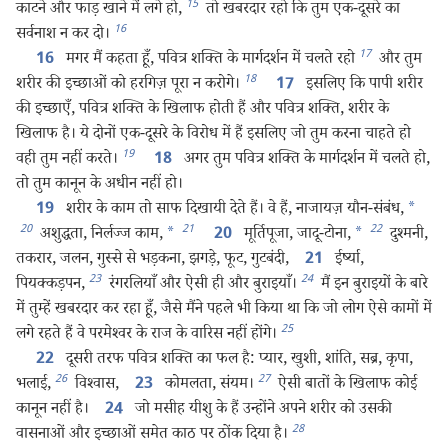
15
काटने और फाड़ खाने में लगे हो,
तो खबरदार रहो कि तुम एक-दूसरे का
16
सर्वनाश न कर दो।
17
मगर मैं कहता हूँ, पवित्र शक्‍ति के मार्गदर्शन में चलते रहो
और तुम
16
18
शरीर की इच्छाओं को हरगिज़ पूरा न करोगे।
इसलिए कि पापी शरीर
17
की इच्छाएँ, पवित्र शक्‍ति के खिलाफ होती हैं और पवित्र शक्‍ति, शरीर के
खिलाफ है। ये दोनों एक-दूसरे के विरोध में हैं इसलिए जो तुम करना चाहते हो
19
वही तुम नहीं करते।
अगर तुम पवित्र शक्‍ति के मार्गदर्शन में चलते हो,
18
तो तुम कानून के अधीन नहीं हो।
शरीर के काम तो साफ दिखायी देते हैं। वे हैं, नाजायज़ यौन-संबंध,
*
19
20
21
22
अशुद्धता, निर्लज्ज काम,
*
मूर्तिपूजा, जादू-टोना,
*
दुश्‍मनी,
20
तकरार, जलन, गुस्से से भड़कना, झगड़े, फूट, गुटबंदी,
ईर्ष्या,
21
23
24
पियक्कड़पन,
रंगरलियाँ और ऐसी ही और बुराइयाँ।
मैं इन बुराइयों के बारे
में तुम्हें खबरदार कर रहा हूँ, जैसे मैंने पहले भी किया था कि जो लोग ऐसे कामों में
25
लगे रहते हैं वे परमेश्‍वर के राज के वारिस नहीं होंगे।
दूसरी तरफ पवित्र शक्‍ति का फल है: प्यार, खुशी, शांति, सब्र, कृपा,
22
26
27
भलाई,
विश्‍वास,
कोमलता, संयम।
ऐसी बातों के खिलाफ कोई
23
कानून नहीं है।
जो मसीह यीशु के हैं उन्होंने अपने शरीर को उसकी
24
28
वासनाओं और इच्छाओं समेत काठ पर ठोंक दिया है।