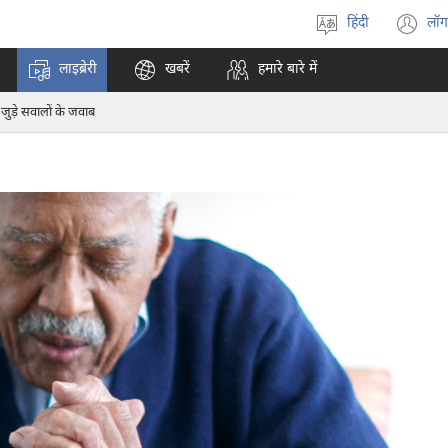
हिंदी
लॉग
भाषा
(o
चुनें
n
लाइब्रेरी
खबरें
हमारे बारे में
w
जुड़े सवालों के जवाब