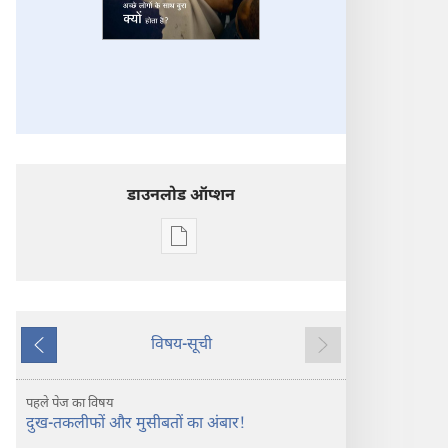
डाउनलोड ऑप्शन
डिजिटल
प्रकाशन
डाऊनलोड
करें
प्रहरीदुर्ग
विषय-सूची
पिछला
अगला
अच्छे
लोगों
पहले पेज का विषय
के
दुख-तकलीफों और मुसीबतों का अंबार!
साथ