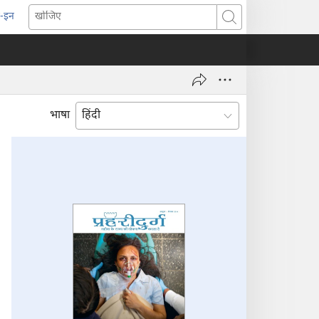
-इन
pens
खोजिए
ew
indow)
भाषा