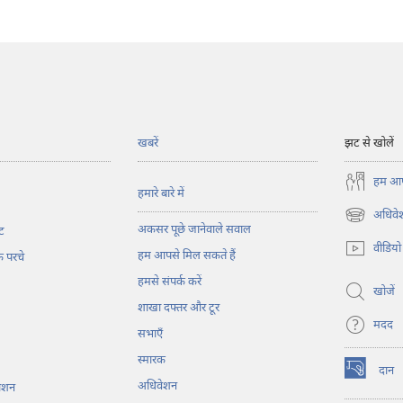
खबरें
झट से खोलें
हम आपस
हमारे बारे में
अधिवेश
(opens
अकसर पूछे जानेवाले सवाल
ट
new
वीडियो
हम आपसे मिल सकते हैं
window)
के परचे
हमसे संपर्क करें
खोजें
शाखा दफ्तर और टूर
मदद
सभाएँ
स्मारक
दान
(opens
अधिवेशन
काशन
new