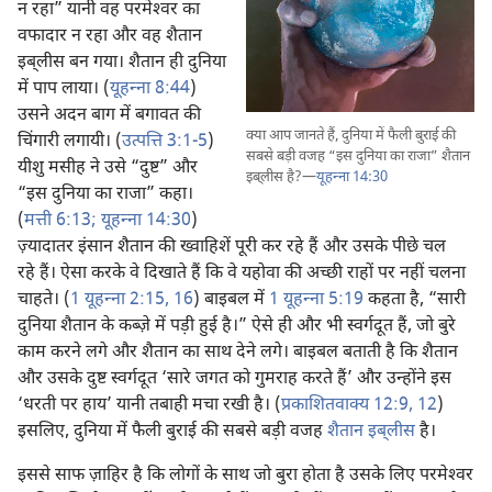
न रहा” यानी वह परमेश्‍वर का
वफादार न रहा और वह शैतान
इब्‌लीस बन गया। शैतान ही दुनिया
में पाप लाया। (
यूहन्‍ना 8:44
)
उसने अदन बाग में बगावत की
क्या आप जानते हैं, दुनिया में फैली बुराई की
चिंगारी लगायी। (
उत्पत्ति 3:1-5
)
सबसे बड़ी वजह “इस दुनिया का राजा” शैतान
यीशु मसीह ने उसे “दुष्ट” और
इब्‌लीस है?—
यूहन्‍ना 14:30
“इस दुनिया का राजा” कहा।
(
मत्ती 6:13;
यूहन्‍ना 14:30
)
ज़्यादातर इंसान शैतान की ख्वाहिशें पूरी कर रहे हैं और उसके पीछे चल
रहे हैं। ऐसा करके वे दिखाते हैं कि वे यहोवा की अच्छी राहों पर नहीं चलना
चाहते। (
1 यूहन्‍ना 2:15, 16
) बाइबल में
1 यूहन्‍ना 5:19
कहता है, “सारी
दुनिया शैतान के कब्ज़े में पड़ी हुई है।” ऐसे ही और भी स्वर्गदूत हैं, जो बुरे
काम करने लगे और शैतान का साथ देने लगे। बाइबल बताती है कि शैतान
और उसके दुष्ट स्वर्गदूत ‘सारे जगत को गुमराह करते हैं’ और उन्होंने इस
‘धरती पर हाय’ यानी तबाही मचा रखी है। (
प्रकाशितवाक्य 12:9,
12
)
इसलिए, दुनिया में फैली बुराई की सबसे बड़ी वजह
शैतान इब्‌लीस
है।
इससे साफ ज़ाहिर है कि लोगों के साथ जो बुरा होता है उसके लिए परमेश्‍वर