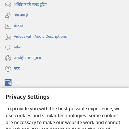
new
अधिवेशन की जगह ढूँढ़िए
(opens
window)
new
क्या नया है
window)
वीडियो
Videos with Audio Descriptions
खोजें
अंतर्राष्ट्रीय जन सूचना
मदद
दान
(opens
new
Privacy Settings
window)
वॉचटावर ऑनलाइन लाइब्रेरी
(opens
new
To provide you with the best possible experience, we
®
JW Hub
window)
use cookies and similar technologies. Some cookies
(opens
new
are necessary to make our website work and cannot
JW लाइब्रेरी
ऐप
window)