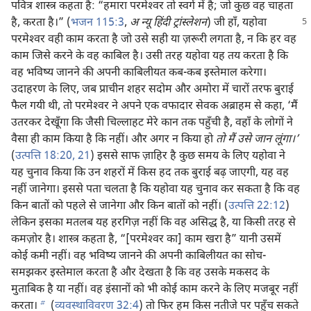
पवित्र शास्त्र कहता है: “हमारा परमेश्‍वर तो स्वर्ग में है; जो कुछ वह चाहता
है, करता है।” (
भजन 115:3
,
अ न्यू हिंदी ट्रांस्लेशन
)
जी हाँ, यहोवा
परमेश्‍वर वही काम करता है जो उसे सही या ज़रूरी लगता है, न कि हर वह
काम जिसे करने के वह काबिल है। उसी तरह यहोवा यह तय करता है कि
वह भविष्य जानने की अपनी काबिलीयत कब-कब इस्तेमाल करेगा।
उदाहरण के लिए, जब प्राचीन शहर सदोम और अमोरा में चारों तरफ बुराई
फैल गयी थी, तो परमेश्‍वर ने अपने एक वफादार सेवक अब्राहम से कहा, ‘मैं
उतरकर देखूँगा कि जैसी चिल्लाहट मेरे कान तक पहुँची है, वहाँ के लोगों ने
वैसा ही काम किया है कि नहीं। और अगर न किया हो
तो मैं उसे जान लूंगा।’
(
उत्पत्ति 18:20, 21
) इससे साफ ज़ाहिर है कुछ समय के लिए यहोवा ने
यह चुनाव किया कि उन शहरों में किस हद तक बुराई बढ़ जाएगी, यह वह
नहीं जानेगा। इससे पता चलता है कि यहोवा यह चुनाव कर सकता है कि वह
किन बातों को पहले से जानेगा और किन बातों को नहीं। (
उत्पत्ति 22:12
)
लेकिन इसका मतलब यह हरगिज़ नहीं कि वह असिद्ध है, या किसी तरह से
कमज़ोर है। शास्त्र कहता है, “[परमेश्‍वर का] काम खरा है” यानी उसमें
कोई कमी नहीं। वह भविष्य जानने की अपनी काबिलीयत का सोच-
समझकर इस्तेमाल करता है और देखता है कि वह उसके मकसद के
मुताबिक है या नहीं। वह इंसानों को भी कोई काम करने के लिए मजबूर नहीं
b
करता।
(
व्यवस्थाविवरण 32:4
) तो फिर हम किस नतीजे पर पहुँच सकते