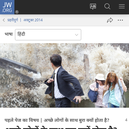
JW.ORG
लॉग-
इन
वेबसाइट
JW.ORG
मैन्यू
(opens
की
पर
दिख
प्रहरीदुर्ग | अक्टूबर 2014
new
भाषा
खोजें
window)
बदलिए
भाषा
पहले पेज का विषय | अच्छे लोगों के साथ बुरा क्यों होता है?