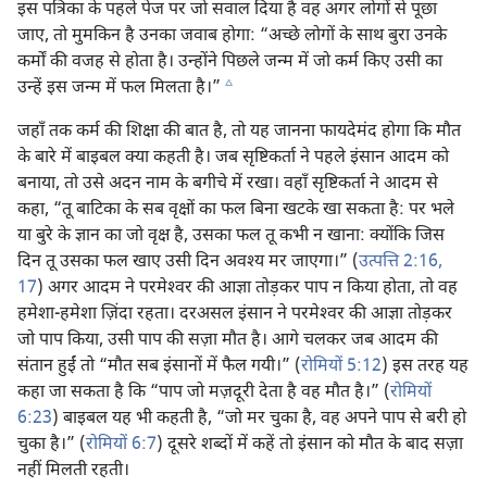
इस पत्रिका के पहले पेज पर जो सवाल दिया है वह अगर लोगों से पूछा
जाए, तो मुमकिन है उनका जवाब होगा: “अच्छे लोगों के साथ बुरा उनके
कर्मों की वजह से होता है। उन्होंने पिछले जन्म में जो कर्म किए उसी का
c
उन्हें इस जन्म में फल मिलता है।”
जहाँ तक कर्म की शिक्षा की बात है, तो यह जानना फायदेमंद होगा कि मौत
के बारे में बाइबल क्या कहती है। जब सृष्टिकर्ता ने पहले इंसान आदम को
बनाया, तो उसे अदन नाम के बगीचे में रखा। वहाँ सृष्टिकर्ता ने आदम से
कहा, “तू बाटिका के सब वृक्षों का फल बिना खटके खा सकता है: पर भले
या बुरे के ज्ञान का जो वृक्ष है, उसका फल तू कभी न खाना: क्योंकि जिस
दिन तू उसका फल खाए उसी दिन अवश्‍य मर जाएगा।” (
उत्पत्ति 2:16,
17
) अगर आदम ने परमेश्‍वर की आज्ञा तोड़कर पाप न किया होता, तो वह
हमेशा-हमेशा ज़िंदा रहता। दरअसल इंसान ने परमेश्‍वर की आज्ञा तोड़कर
जो पाप किया, उसी पाप की सज़ा मौत है। आगे चलकर जब आदम की
संतान हुईं तो “मौत सब इंसानों में फैल गयी।” (
रोमियों 5:12
) इस तरह यह
कहा जा सकता है कि “पाप जो मज़दूरी देता है वह मौत है।” (
रोमियों
6:23
) बाइबल यह भी कहती है, “जो मर चुका है, वह अपने पाप से बरी हो
चुका है।” (
रोमियों 6:7
) दूसरे शब्दों में कहें तो इंसान को मौत के बाद सज़ा
नहीं मिलती रहती।