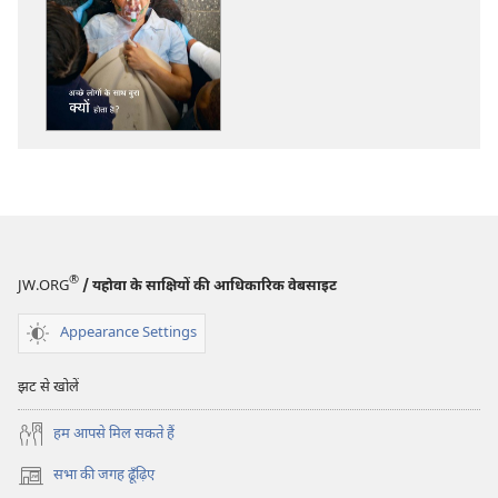
प्रकाशन
डाऊनलोड
करें
प्रहरीदुर्ग
अच्छे
लोगों
के
साथ
बुरा
क्यों
होता
®
JW.ORG
/ यहोवा के साक्षियों की आधिकारिक वेबसाइट
है?
Appearance Settings
झट से खोलें
हम आपसे मिल सकते हैं
सभा की जगह ढूँढ़िए
(opens