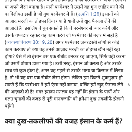
तरह बनाया। पवित्र शास्त्र कहता है कि इंसान को परमेश्‍वर ने अपनी छवि में
या अपने जैसा बनाया है। यानी परमेश्‍वर ने उसमें वह गुण ज़ाहिर करने की
काबिलीयत डाली है जो गुण परमेश्‍वर में हैं। (
उत्पत्ति 1:26
) इंसानों को
आज़ाद मरज़ी का तोहफा दिया गया है यानी उन्हें खुद फैसला लेने की
आज़ादी है। इसलिए वे चुन सकते हैं कि वे परमेश्‍वर से प्यार करेंगे और
उसके वफादार रहकर वह काम करेंगे जो परमेश्‍वर की नज़र में सही है।
(
व्यवस्थाविवरण 30:19, 20
) अगर परमेश्‍वर ज़बरदस्ती लोगों से कोई
काम करवाए तो क्या वह उनसे आज़ाद मरज़ी का तोहफा छीन नहीं रहा
होगा? ऐसे में तो इंसान बस एक रोबोट बनकर रह जाएगा, सिर्फ वही करना
जो उसमें प्रोग्राम डाला गया है। उसी तरह, इंसान जो करता है और उसके
साथ जो कुछ होता है, अगर वह पहले से उसके भाग्य या किस्मत में लिखा
है, तो भी वह बस एक रोबोट जैसा होगा। लेकिन हम कितने शुक्रगुज़ार हो
सकते हैं कि परमेश्‍वर
ने हमें ऐसा नहीं बनाया, बल्कि हमें खुद फैसला लेने
की आज़ादी दी है! मगर इसका मतलब यह नहीं कि इंसान के पापों और
गलत चुनावों की वजह से पूरी मानवजाति को हमेशा दुख-तकलीफें झेलनी
पड़ेंगी।
क्या दुख-तकलीफों की वजह इंसान के कर्म हैं?