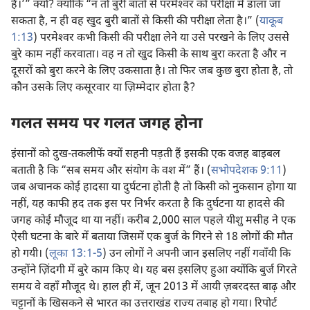
है।’” क्यों? क्योंकि “न तो बुरी बातों से परमेश्‍वर को परीक्षा में डाला जा
सकता है, न ही वह खुद बुरी बातों से किसी की परीक्षा लेता है।” (
याकूब
1:13
) परमेश्‍वर कभी किसी की परीक्षा लेने या उसे परखने के लिए उससे
बुरे काम नहीं करवाता। वह न तो खुद किसी के साथ बुरा करता है और न
दूसरों को बुरा करने के लिए उकसाता है। तो फिर जब कुछ बुरा होता है, तो
कौन उसके लिए कसूरवार या ज़िम्मेदार होता है?
गलत समय पर गलत जगह होना
इंसानों को दुख-तकलीफें क्यों सहनी पड़ती हैं इसकी एक वजह बाइबल
बताती है कि “सब समय और संयोग के वश में” हैं। (
सभोपदेशक 9:11
)
जब अचानक कोई हादसा या दुर्घटना होती है तो किसी को नुकसान होगा या
नहीं, यह काफी हद तक इस पर निर्भर करता है कि दुर्घटना या हादसे की
जगह कोई मौजूद था या नहीं। करीब 2,000 साल पहले यीशु मसीह ने एक
ऐसी घटना के बारे में बताया जिसमें एक बुर्ज के गिरने से 18 लोगों की मौत
हो गयी। (
लूका 13:1-5
) उन लोगों ने अपनी जान इसलिए नहीं गवाँयी कि
उन्होंने ज़िंदगी में बुरे काम किए थे। यह बस इसलिए हुआ क्योंकि बुर्ज गिरते
समय वे वहाँ मौजूद थे। हाल ही में, जून 2013 में आयी ज़बरदस्त बाढ़ और
चट्टानों के खिसकने से भारत का उत्तराखंड राज्य तबाह हो गया। रिपोर्ट