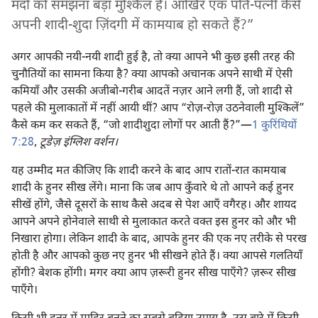
मर्दों को समझना बड़ा मुश्‍किल है। आखिर एक पति-पत्नी कैसे
अपनी शादी-शुदा ज़िंदगी में कामयाब हो सकते हैं?”
अगर आपकी नयी-नयी शादी हुई है, तो क्या आपने भी कुछ इसी तरह की
चुनौतियों का सामना किया है? क्या आपको अचानक अपने साथी में ऐसी
कमियाँ और उसकी अजीबो-गरीब आदतें नज़र आने लगी हैं, जो शादी से
पहले की मुलाकातों में नहीं आयी थीं? आप “रोज़-रोज़ उठनेवाली मुश्‍किलें”
कैसे कम कर सकते हैं, “जो शादीशुदा लोगों पर आती हैं?”—
1 कुरिंथियों
7:28
,
टूडेज़ इंग्लिश वर्शन।
यह उम्मीद मत कीजिए कि शादी करने के बाद आप रातों-रात कामयाब
शादी के हुनर सीख लेंगे। माना कि जब आप कुँवारे थे तो आपने कई हुनर
सीखें होंगे, जैसे दूसरों के साथ कैसे अदब से पेश आएँ वगैरह। और शायद
आपने अपने होनेवाले साथी से मुलाकात करते वक्‍त इस हुनर को और भी
निखारा होगा। लेकिन शादी के बाद, आपके हुनर की एक नए तरीके से परख
होती है और आपको कुछ नए हुनर भी सीखने होते हैं। क्या आपसे गलतियाँ
होंगी? बेशक होंगी। मगर क्या आप ज़रूरी हुनर सीख पाएँगे? ज़रूर सीख
पाएँगे।