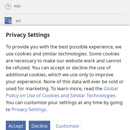
मदद
दान
(opens
new
Privacy Settings
window)
वॉचटावर ऑनलाइन लाइब्रेरी
(opens
new
To provide you with the best possible experience, we
®
JW Hub
window)
use cookies and similar technologies. Some cookies
(opens
new
are necessary to make our website work and cannot
JW लाइब्रेरी
ऐप
window)
be refused. You can accept or decline the use of
additional cookies, which we use only to improve
वॉचटावर लाइब्रेरी
your experience. None of this data will ever be sold or
used for marketing. To learn more, read the
Global
Policy on Use of Cookies and Similar Technologies
.
You can customize your settings at any time by going
Copyright
© 2026 Watch Tower Bible and Tract Society of Pennsylvania.
to
Privacy Settings
.
S
इस्तेमाल की शर्तें
|
गोपनीयता नीति
|
PRIVACY SETTINGS
Ta
Accept
Decline
Customize
of