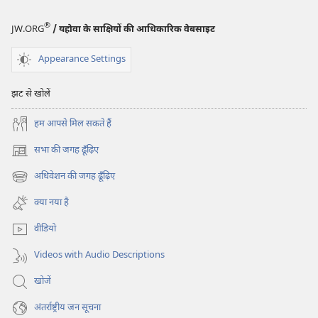
जनवरी 2011
®
JW.ORG
/ यहोवा के साक्षियों की आधिकारिक वेबसाइट
Appearance Settings
झट से खोलें
हम आपसे मिल सकते हैं
सभा की जगह ढूँढ़िए
(opens
new
अधिवेशन की जगह ढूँढ़िए
(opens
window)
new
क्या नया है
window)
वीडियो
Videos with Audio Descriptions
खोजें
अंतर्राष्ट्रीय जन सूचना